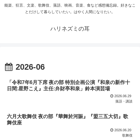
能楽、狂言、文楽、歌舞伎、落語、映画、音楽、食など感想備忘録。好きなこ
とだけして暮らしていたい。はやく人間になりたい。
ハリネズミの耳
2026-06
「令和7年6月下席 夜の部 特別企画公演『和泉の新作十
日間:星野こえ』主任:弁財亭和泉」鈴本演芸場
2026.06.29
落語・講談
六月大歌舞伎 夜の部『華舞於河賑』『盟三五大切』歌
舞伎座
2026.06.20
歌舞伎