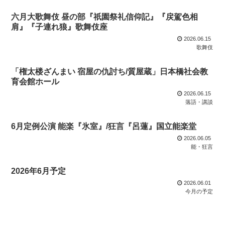
六月大歌舞伎 昼の部『祇園祭礼信仰記』『戻駕色相
肩』『子連れ狼』歌舞伎座
2026.06.15
歌舞伎
「権太楼ざんまい 宿屋の仇討ち/質屋蔵」日本橋社会教
育会館ホール
2026.06.15
落語・講談
6月定例公演 能楽『氷室』/狂言『呂蓮』国立能楽堂
2026.06.05
能・狂言
2026年6月予定
2026.06.01
今月の予定