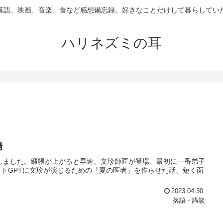
落語、映画、音楽、食など感想備忘録。好きなことだけして暮らしてい
ハリネズミの耳
場
拝見しました。緞帳が上がると早速、文珍師匠が登場、最初に一番弟子
トGPTに文珍が演じるための「夏の医者」を作らせた話、短く面
2023.04.30
落語・講談