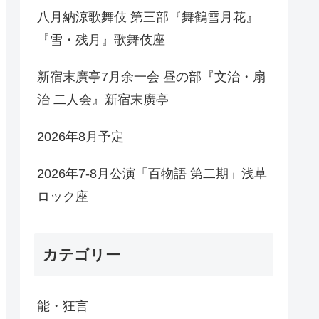
八月納涼歌舞伎 第三部『舞鶴雪月花』
『雪・残月』歌舞伎座
新宿末廣亭7月余一会 昼の部『文治・扇
治 二人会』新宿末廣亭
2026年8月予定
2026年7-8月公演「百物語 第二期」浅草
ロック座
カテゴリー
能・狂言