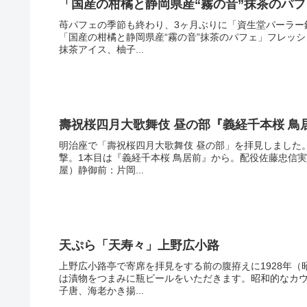
「国産の柑橘と静岡県産“霧の音”抹茶のパ
苺パフェの季節も終わり、3ヶ月ぶりに「資生堂パーラー
「国産の柑橘と静岡県産“霧の音”抹茶のパフェ」フレッ
抹茶アイス、柚子...
壽祝桜四月大歌舞伎 昼の部『義経千本桜 
明治座で「壽祝桜四月大歌舞伎 昼の部」を拝見しました
撃。1本目は『義経千本桜 鳥居前』から。配役佐藤忠信
屋）静御前：片岡...
天ぷら「天寿々」上野広小路
上野広小路亭で寄席を拝見をする前の腹拵えに1928年
は漬物をつまみに瓶ビールをいただきます。昭和的なカ
子唐、海老かき揚...