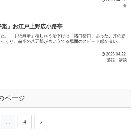
食
亭好楽」お江戸上野広小路亭
した。「手紙無筆」桂しゅう治下げは「猪口猪口、あった、丼の影
びっくり、前半の八五郎が言い立てる場面のスピード感が凄い。
2023.04.22
落語・講談
のページ
次
…
4
へ