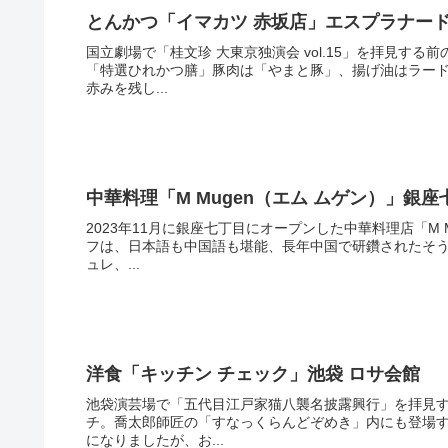
とんかつ「イマカツ 赤坂店」エスプラナー
国立劇場で「桂文珍 大東京独演会 vol.15」を拝見す
「特選ひれかつ膳」豚肉は「やまと豚」、揚げ油はラー
赤みを残し...
中華料理「M Mugen（エム ムゲン）」銀座
2023年11月に銀座七丁目にオープンした中華料理店「M 
フは、日本語も中国語も堪能、長年中国で研鑽されたそ
ュレ、...
洋食「キッチン チェック」池袋 ロサ会館
池袋演芸場で「五代目江戸家猫八襲名披露興行」を拝見する
チ。喬太郎師匠の「すなっくらんどぞめき」内にも登場
になりましたが、お...