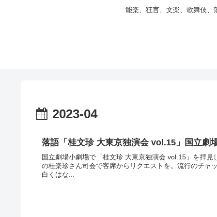
能楽、狂言、文楽、歌舞伎、
2023-04
落語「桂文珍 大東京独演会 vol.15」国立劇
国立劇場小劇場で「桂文珍 大東京独演会 vol.15」を
の桂楽珍さん司会で客席からリクエストを。流行のチャッ
白くはな...