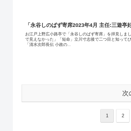
「永谷しのばず寄席2023年4月 主任:三遊
お江戸上野広小路亭で「永谷しのばず寄席」を拝見しま
で見えなかった」「短命」立川寸志後で二つ目と知って
「清水次郎長伝 小政の...
次
1
2