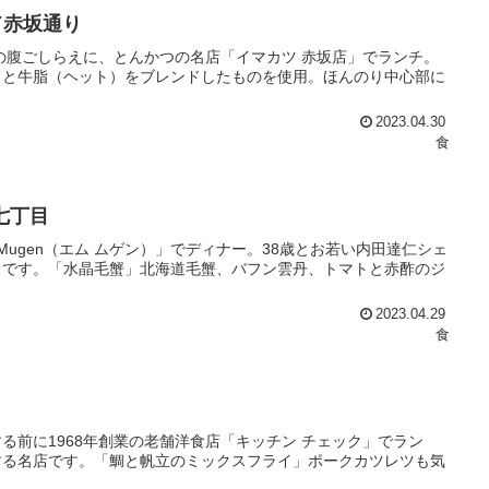
ド赤坂通り
る前の腹ごしらえに、とんかつの名店「イマカツ 赤坂店」でランチ。
ドと牛脂（ヘット）をブレンドしたものを使用。ほんのり中心部に
2023.04.30
食
七丁目
Mugen（エム ムゲン）」でディナー。38歳とお若い内田達仁シェ
うです。「水晶毛蟹」北海道毛蟹、バフン雲丹、トマトと赤酢のジ
2023.04.29
食
前に1968年創業の老舗洋食店「キッチン チェック」でラン
する名店です。「鯛と帆立のミックスフライ」ポークカツレツも気