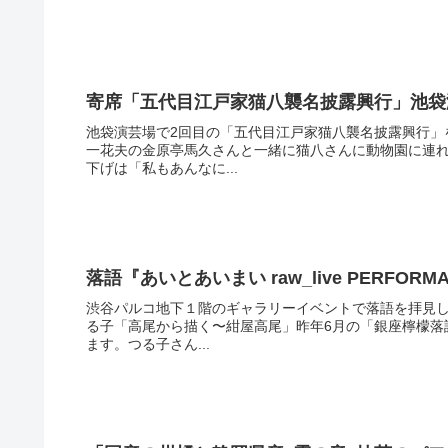
寄席「五代目江戸家猫八襲名披露興行」池袋
池袋演芸場で2回目の「五代目江戸家猫八襲名披露興行」
一花夫の金原亭馬久さんと一緒に猫八さんに動物園に連
下げは「私もあんなに...
落語『あいとあいまい raw_live PERF
渋谷パルコ地下１階のギャラリーイベントで落語を拝見し
る子「高尾から描く〜紺屋高尾」昨年6月の「銀座檸檬落
ます。つる子さん...