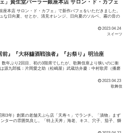
フェ」資生堂パーラー銀座本店 サロン・ド・カフェ
銀座本店 サロン・ド・カフェ」で新作パフェをいただきました。
シュな日向夏、せとか、清見オレンジ、日向夏のソルベ、霧の音の
2023.04.24
スイーツ
鳥居前』『大杯觴酒戦強者』『お祭り』明治座
。数年ぶり2回目、初の3階席でしたが、歌舞伎座より狭いのに衝
実は源九郎狐：片岡愛之助（松嶋屋）武蔵坊弁慶：中村歌昇（播磨
2023.04.23
歌舞伎
（昭和3年）創業の老舗天ぷら店「天寿々」でランチ。「漬物」まず
ウンターの雰囲気良し。「特上天丼」海老、キス、穴子、茄子、獅
2023.04.22