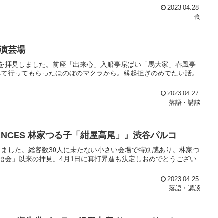
2023.04.28
食
演芸場
を拝見しました。前座「出来心」入船亭扇ぱい「馬大家」春風亭
れて行ってもらったほのぼのマクラから。縁起担ぎのめでたい話。
2023.04.27
落語・講談
ORMANCES 林家つる子「紺屋高尾」』渋谷パルコ
ました。総客数30人に未たない小さい会場で特別感あり。林家つ
語会」以来の拝見。4月1日に真打昇進も決定しおめでとうござい
2023.04.25
落語・講談