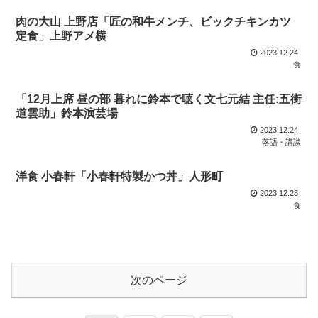
肉の大山 上野店「匠の和牛メンチ、ビックチキンカツ
定食」上野アメ横
2023.12.24
食
「12月上席 昼の部 暮れに鈴本で聴く文七元結 主任:五街
道雲助」鈴本演芸場
2023.12.24
落語・講談
洋食 小春軒「小春軒特製かつ丼」人形町
2023.12.23
食
次のページ