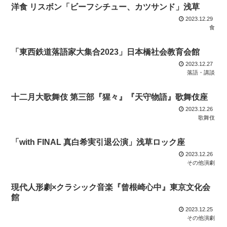
洋食 リスボン「ビーフシチュー、カツサンド」浅草
2023.12.29
食
「東西鉄道落語家大集合2023」日本橋社会教育会館
2023.12.27
落語・講談
十二月大歌舞伎 第三部『猩々』『天守物語』歌舞伎座
2023.12.26
歌舞伎
「with FINAL 真白希実引退公演」浅草ロック座
2023.12.26
その他演劇
現代人形劇×クラシック音楽『曾根崎心中』東京文化会
館
2023.12.25
その他演劇