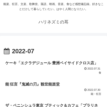
能楽、狂言、文楽、歌舞伎、落語、映画、音楽、食など感想備忘録。好きなこ
とだけして暮らしていたい。はやく人間になりたい。
ハリネズミの耳
2022-07
ケーキ「エクラデジュール 豊洲ベイサイドクロス店」
2022.07.31
食
能 狂言『鬼滅の刃』観世能楽堂
2022.07.30
能・狂言
ザ・ペニンシュラ東京 ブティック＆カフェ「プラリネ