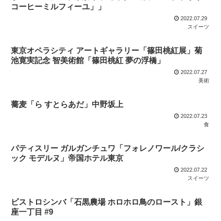
コーヒーミルフィーユ」」
2022.07.29
スイーツ
東京オペラシティ アートギャラリー「篠田桃紅展」菊
池寛実記念 智美術館「篠田桃紅 夢の浮橋」
2022.07.27
美術
蕎麦「ら すとらあだ」中野坂上
2022.07.23
食
パティスリー ガルガンチュワ「フォレノワール/クラシ
ック モデルヌ」帝国ホテル東京
2022.07.22
スイーツ
ビストロシンバ「石黒農場 ホロホロ鳥のロースト」銀
座一丁目 #9