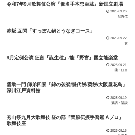
令和7年9月歌舞伎公演『仮名手本忠臣蔵』新国立劇場
2025.09.26
歌舞伎
赤坂 互閃「すっぽん鍋とうなぎコース」
2025.09.22
食
9月定例公演 狂言『謀生種』/能『野宮』国立能楽堂
2025.09.21
能・狂言
雲助一門 師弟四景「錦の袈裟/幾代餅/粟餅/大阪屋花鳥」
深川江戸資料館
2025.09.19
落語・講談
秀山祭九月大歌舞伎 昼の部『菅原伝授手習鑑 Aプロ』
歌舞伎座
2025.09.18