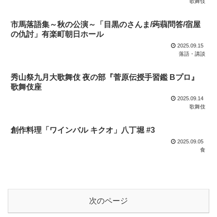
歌舞伎
市馬落語集～秋の公演～「目黒のさんま/蒟蒻問答/宿屋
の仇討」有楽町朝日ホール
2025.09.15
落語・講談
秀山祭九月大歌舞伎 夜の部『菅原伝授手習鑑 Bプロ』
歌舞伎座
2025.09.14
歌舞伎
創作料理「ワインバル キクオ」八丁堀 #3
2025.09.05
食
次のページ