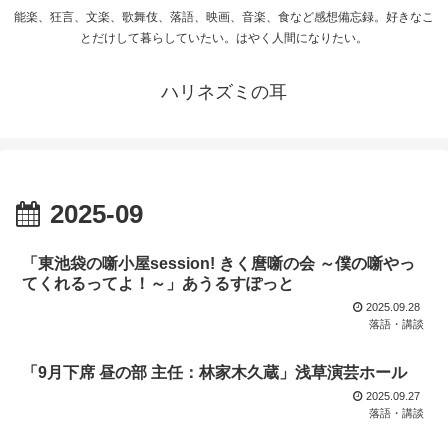
能楽、狂言、文楽、歌舞伎、落語、映画、音楽、食など感想備忘録。好きなこ
とだけして暮らしていたい。はやく人間になりたい。
ハリネズミの耳
2025-09
「東池袋の噺小屋session! きく麿噺の会 ～僕の噺やっ
てくれるってよ！～」あうるすぽっと
2025.09.28
落語・講談
「9月下席 昼の部 主任：林家木久蔵」浅草演芸ホール
2025.09.27
落語・講談