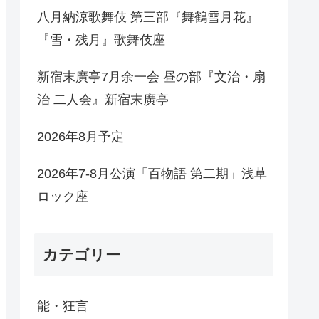
八月納涼歌舞伎 第三部『舞鶴雪月花』
『雪・残月』歌舞伎座
新宿末廣亭7月余一会 昼の部『文治・扇
治 二人会』新宿末廣亭
2026年8月予定
2026年7-8月公演「百物語 第二期」浅草
ロック座
カテゴリー
能・狂言