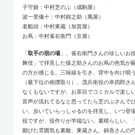
子守娘：中村芝のぶ（成駒屋）
波一里儀十：中村錦之助（萬屋）
老船頭：中村東蔵（加賀屋）
お蔦：中村雀右衛門（京屋）
「
取手の宿の場
」、雀右衛門さんの珍しいお役
舞伎」で拝見した猿之助さんのお蔦の色気が
の方が感じる。三味線を引き、背中を向け唄
（最下位の相撲取り）、茂兵衛役の幸四郎さ
なくもないですが、お茶目でコミカルで楽し
音声が流れてるなと思ってたら芝のぶさんで
い、歩いていらっしゃるのを拝見し、いつ登
役ですが、役作りが半端ない。素晴らしい。
鄙びた雰囲気も素敵。東蔵さん、錦吾さんの