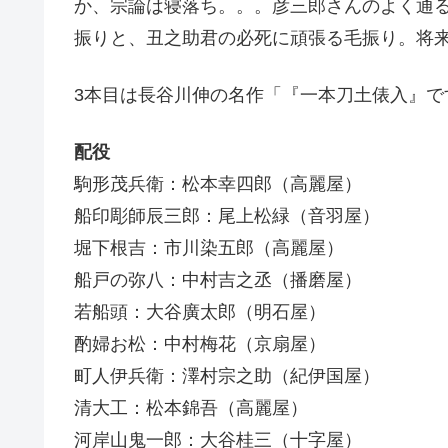
か、宗論は寝落ち。。。彦三郎さんのよく通
振りと、丑之助君の必死に頑張る毛振り。将
3本目は長谷川伸の名作「『一本刀土俵入』で
配役
駒形茂兵衛：松本幸四郎（高麗屋）
船印彫師辰三郎：尾上松緑（音羽屋）
堀下根吉：市川染五郎（高麗屋）
船戸の弥八：中村吉之丞（播磨屋）
若船頭：大谷廣太郎（明石屋）
酌婦お松：中村梅花（京扇屋）
町人伊兵衛：澤村宗之助（紀伊国屋）
清大工：松本錦吾（高麗屋）
河岸山鬼一郎：大谷桂三（十字屋）