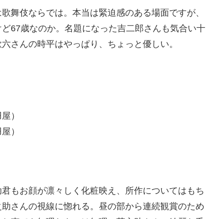
は歌舞伎ならでは。本当は緊迫感のある場面ですが、
ど67歳なのか。名題になった吉二郎さんも気合い十
歌六さんの時平はやっぱり、ちょっと優しい。
羽屋）
羽屋）
助君もお顔が凛々しく化粧映え、所作についてはもち
之助さんの視線に惚れる。昼の部から連続観賞のため