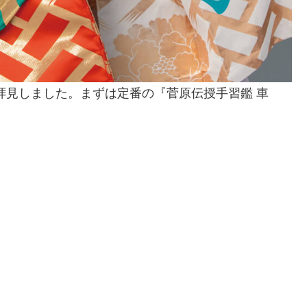
拝見しました。まずは定番の『菅原伝授手習鑑 車