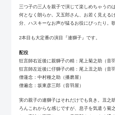
三つ子の三人を親子で演じて楽しめちゃうの
何となく朗らか。又五郎さん、お若く見えるけ
分、ハスキーなお声が猛るお役にぴったり。
2本目も大定番の演目『連獅子』です。
配役
狂言師右近後に親獅子の精：尾上菊之助（音
狂言師左近後に仔獅子の精：尾上丑之助（音
僧蓮念：中村種之助（播磨屋）
僧遍念：坂東彦三郎（音羽屋）
実の親子の連獅子はそれだけでも良き。丑之
ろんこれからな感じですが、息子を気遣う菊