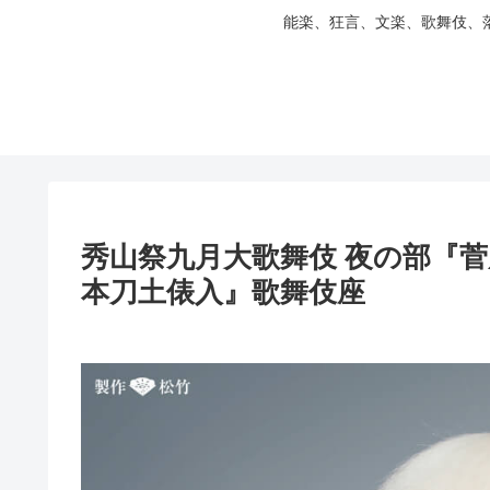
能楽、狂言、文楽、歌舞伎、
秀山祭九月大歌舞伎 夜の部『菅
本刀土俵入』歌舞伎座