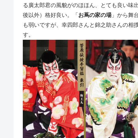
る廣太郎君の風貌がのほほん、とても良い味
後以外）格好良い。「
お蔦の家の場
」から舞
も弱いですが、幸四郎さんと錦之助さんの相
す。