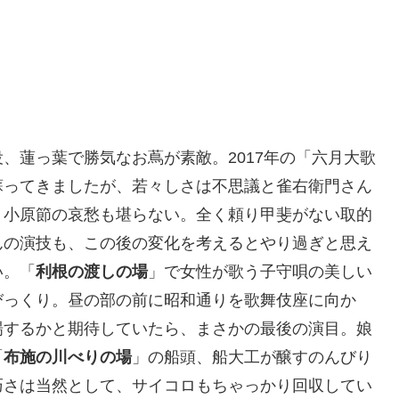
、蓮っ葉で勝気なお蔦が素敵。2017年の「六月大歌
蘇ってきましたが、若々しさは不思議と雀右衛門さん
う小原節の哀愁も堪らない。全く頼り甲斐がない取的
んの演技も、この後の変化を考えるとやり過ぎと思え
い。「
利根の渡しの場
」で女性が歌う子守唄の美しい
びっくり。昼の部の前に昭和通りを歌舞伎座に向か
場するかと期待していたら、まさかの最後の演目。娘
「
布施の川べりの場
」の船頭、船大工が醸すのんびり
巧さは当然として、サイコロもちゃっかり回収してい