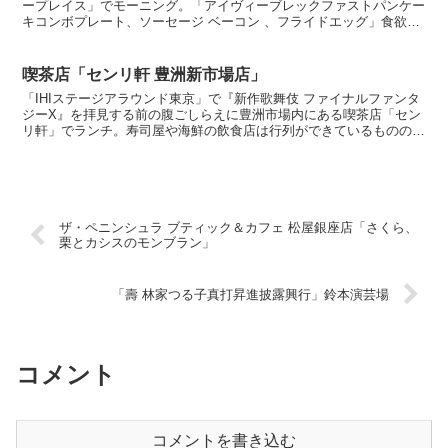
ープレイス」でモーニング。「アイヴィーブレックファストパンケー
キコンボプレート、ソーセージ ベーコン 、フライドエッグ」食欲増
進するビジュアルも素敵なモーニングプレート。パン...
喫茶店「センリ軒 豊洲新市場店」
「IHIステージアラウンド東京」で『新作歌舞伎 ファイナルファンタ
ジーX』を拝見する前の腹ごしらえに豊洲市場内にある喫茶店「セン
リ軒」でランチ。寿司屋や海鮮の飲食店は行列ができているものの、
築地と比べると活気の少ない豊洲市場です。「ヒレカツ...
ザ・ペニンシュラ ブティック＆カフェ 松屋銀座店「さくら、
栗とカシスのモンブラン」
「壽 林家つる子真打昇進披露興行」鈴本演芸場
コメント
コメントを書き込む