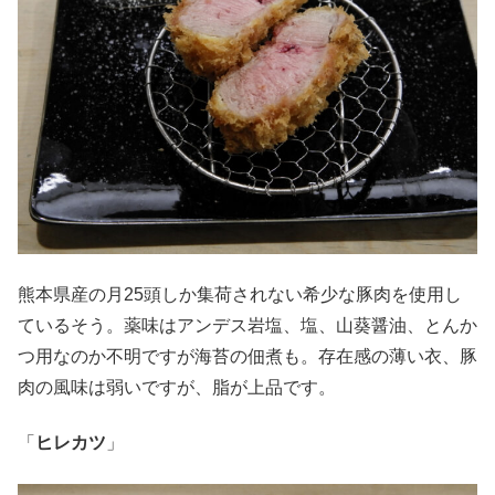
熊本県産の月25頭しか集荷されない希少な豚肉を使用し
ているそう。薬味はアンデス岩塩、塩、山葵醤油、とんか
つ用なのか不明ですが海苔の佃煮も。存在感の薄い衣、豚
肉の風味は弱いですが、脂が上品です。
「
ヒレカツ
」