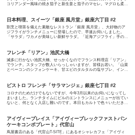
コリアンダー風味の焼き茄子と新生姜と茄子のマセレ。マグロも柔ら
かで香り良く、2種の調理が施された秋茄子が旨い。「パン...
日本料理、スイーツ「銀座 風月堂」銀座六丁目 #2
割烹と喫茶を備えた素敵なレストラン「銀座 風月堂」、大好物のア
ジフライがランチメニューに登場したので、早速お伺いしました。
「サラダ」ワカメが美味しい新鮮サラダ。「近海アジフライ」手の平
より大きいサイズのビッグアジフライ、大きいアジフライは1...
フレンチ「リアン」池尻大橋
滅多に行かない池尻大橋、せっかくなのでフランス料理店「リアン」
でランチ。スタッフが数人いらっしゃいますが、皆様お若い。「山菜
とベーコンのシフォンケーキ、甘エビのタルタルの塩サブレ、インカ
のめざめチップ」綺麗な前菜、価格はリーズナブルですが、...
ビストロ フレンチ「サラマンジェ」銀座七丁目 #2
コロナのためだけでもないですが、今年3月以来のお伺いになってし
まいました。ランチタイムにビルのエントランスにメニューが出てい
ないと、何となく入店し難いのです。本日もカルトで色々いただきま
した。「サラディエ リヨネ」鶏のレバ、心臓、ニシンのマ...
アイヴィープレイス「アイヴィーブレックファストパン
ケーキコンボプレート」代官山
蔦屋書店のある「代官山T-SITE」にあるオシャレカフェ「アイヴィ