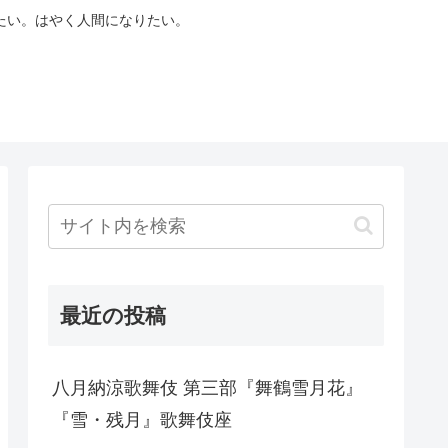
たい。はやく人間になりたい。
最近の投稿
八月納涼歌舞伎 第三部『舞鶴雪月花』
『雪・残月』歌舞伎座