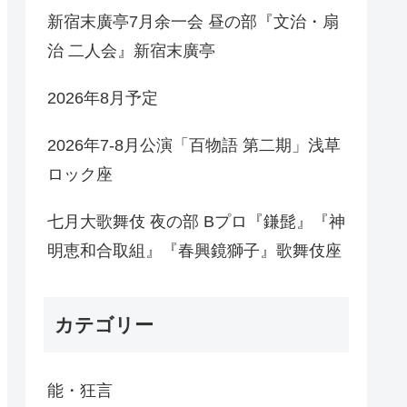
新宿末廣亭7月余一会 昼の部『文治・扇
治 二人会』新宿末廣亭
2026年8月予定
2026年7-8月公演「百物語 第二期」浅草
ロック座
七月大歌舞伎 夜の部 Bプロ『鎌髭』『神
明恵和合取組』『春興鏡獅子』歌舞伎座
カテゴリー
能・狂言