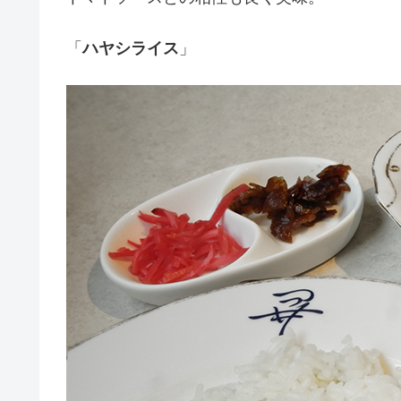
「
ハヤシライス
」