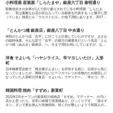
小料理屋 居酒屋「しらたまや」銀座六丁目 泰明通り
歌舞伎好きの女将が1人で切り盛りされている小料理屋「しらたま
や」、実は素敵なお店が沢山入っている銀座を代表する（と勝手に思
っている）雑居ビル「ウエストビル」の地下2階にあります。2017年
8月のオープンだそうですが、1年半ほど全く気づかず2...
「とんかつ檍 銀座店」銀座八丁目 中央通り
神田のとんかつ店「吉平」に行こうと計画していたのですが、まさか
の臨時休業、そんな訳で「吉平」の親方の修業先だという名店「とん
かつ檍（あおき）銀座店」へ。今まで3回お伺いしていますが、なん
と今回2年振りでした。。。「特上棒ひれかつ定食（230...
洋食 そよいち「ハヤシライス、辛マヨしいたけ」人形
町
日本橋教育会館で「権太楼ざんまい」を拝見する前に、以前から気に
なっていましたが、興味のないビーフカツレツが名物のため後回しに
なっていた人形町の洋食店「そよいち」でディナー。「串かつ」ザク
ザク、しんぷるな串カツ、瓶ビールに合う。「辛マヨしいた...
韓国料理 焼肉「すずめ」新富町
2022年2月オープンの新富町の焼肉店「すずめ」でディナー。小汚い
店かと思ったら、非常に綺麗で清潔感あり、びっくりです。「袋ネギ
タン」タンで葱を挟んだ名物焼肉。焼くのが難しいようで韓国人の女
性店主にお任せ。久々の焼肉で気分も上がり美味しいで...