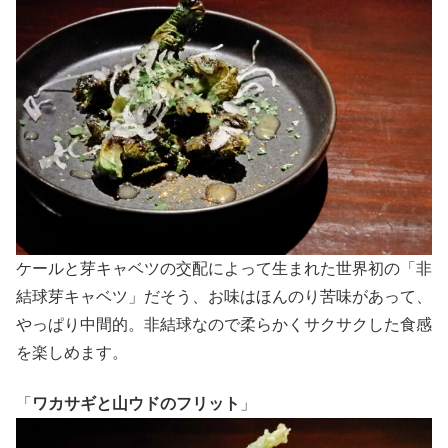
ケールと芽キャベツの交配によって生まれた世界初の「非
結球芽キャベツ」だそう、お味はほんのり苦味があって、
やっぱり中間的。非結球なので柔らかくサクサクした食感
を楽しめます。
「
ワカサギと山ウドのフリット
」