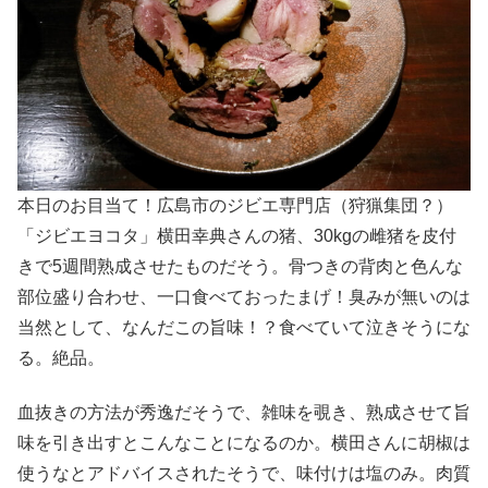
本日のお目当て！広島市のジビエ専門店（狩猟集団？）
「ジビエヨコタ」横田幸典さんの猪、30kgの雌猪を皮付
きで5週間熟成させたものだそう。骨つきの背肉と色んな
部位盛り合わせ、一口食べておったまげ！臭みが無いのは
当然として、なんだこの旨味！？食べていて泣きそうにな
る。絶品。
血抜きの方法が秀逸だそうで、雑味を覗き、熟成させて旨
味を引き出すとこんなことになるのか。横田さんに胡椒は
使うなとアドバイスされたそうで、味付けは塩のみ。肉質