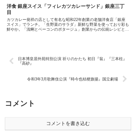
洋食 銀座スイス「フィレカツカレーサンド」銀座三丁
目
カツカレー発祥の店として有名な昭和22年創業の老舗洋食店「銀座
スイス」でランチ。「生野菜のサラダ」新鮮な野菜を使っており彩も
鮮やか。「浅蜊とベーコンのポタージュ」創業からの伝統レシピとい
う優しいお味のスープ。「カニクリームコロッケ」中身はや...
日本博皇居外苑特別公演 祈りのかたち 初日『翁』『三本柱』
『高砂』
令和3年3月歌舞伎公演『時今也桔梗旗揚』国立劇場
コメント
コメントを書き込む