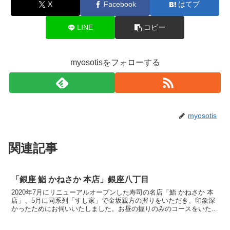
X
Facebook
はてブ
LINE
コピー
myosotisをフォローする
myosotis
関連記事
「銀座 鮨 かねさか 本店」銀座八丁目
2020年7月にリニューアルオープンした寿司の名店「鮨 かねさか 本
店」、5月に同系列「すし家」で金坂親方の握りをいただき、印象深
かったためにお伺いいたしました。お昼の握りのみのコースをいただ
きました。いただいたのは以下14貫、巻物1.5本...