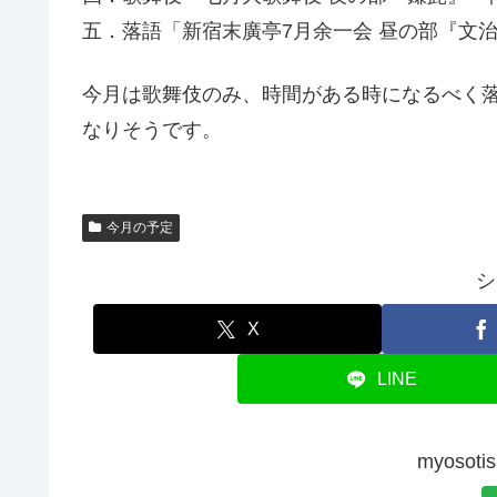
五．落語「新宿末廣亭7月余一会 昼の部『文
今月は歌舞伎のみ、時間がある時になるべく
なりそうです。
今月の予定
シ
X
LINE
myoso