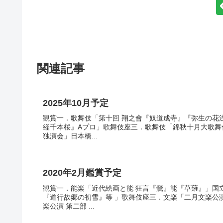
関連記事
2025年10月予定
観賞一．歌舞伎「第十回 翔之會『奴道成寺』『弥生の花
経千本桜』Aプロ」歌舞伎座三．歌舞伎「錦秋十月大歌舞
独演会」日本橋...
2020年2月鑑賞予定
観賞一．能楽「近代絵画と能 狂言『鶯』能『草薙』」国
『道行故郷の初雪』等 」歌舞伎座三．文楽「二月文楽公
楽公演 第二部 ...