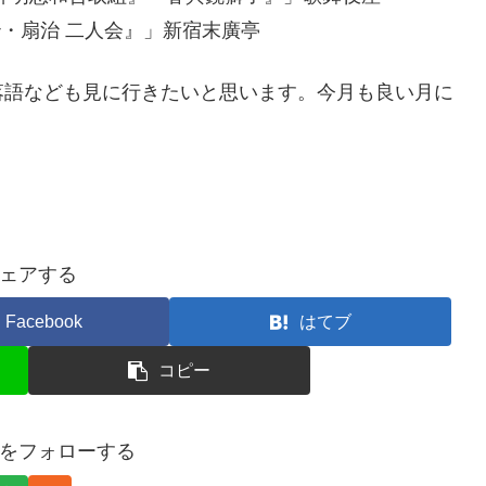
治・扇治 二人会』」新宿末廣亭
落語なども見に行きたいと思います。今月も良い月に
ェアする
Facebook
はてブ
コピー
tisをフォローする