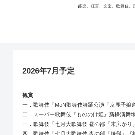
能楽、狂言、文楽、歌舞伎、
2026年7月予定
観賞
一．歌舞伎「MoN歌舞伎舞踊公演『京鹿子娘道成
二．スーパー歌舞伎『もののけ姫』新橋演舞
三．歌舞伎「七月大歌舞伎 昼の部『末広がり
四．歌舞伎「七月大歌舞伎 夜の部『鎌髭』『