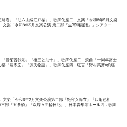
三略巻』『助六由縁江戸桜』」歌舞伎座二．文楽「令和8年5月文楽
三．文楽「令和8年5月文楽公演 第二部『生写朝顔話』」シアター
』『音菊曽我彩』『権三と助十』」歌舞伎座二．浪曲「十周年富士
の部『婦系図』『源氏物語』」歌舞伎座四．狂言「野村萬斎×釣狐
．文楽「令和6年2月文楽公演第二部『艶容女舞衣』『戻駕色相
第三部『五条橋』『双蝶々曲輪日記』」日本青年館ホール四．歌舞