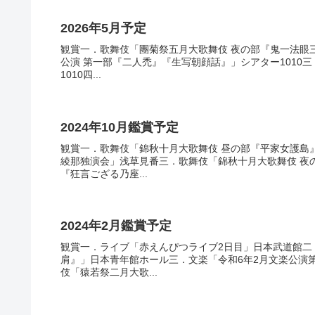
2026年5月予定
観賞一．歌舞伎「團菊祭五月大歌舞伎 夜の部『鬼一法眼
公演 第一部『二人禿』『生写朝顔話』」シアター1010
1010四...
2024年10月鑑賞予定
観賞一．歌舞伎「錦秋十月大歌舞伎 昼の部『平家女護島
綾那独演会」浅草見番三．歌舞伎「錦秋十月大歌舞伎 夜
『狂言ござる乃座...
2024年2月鑑賞予定
観賞一．ライブ「赤えんぴつライブ2日目」日本武道館二
肩』」日本青年館ホール三．文楽「令和6年2月文楽公演
伎「猿若祭二月大歌...