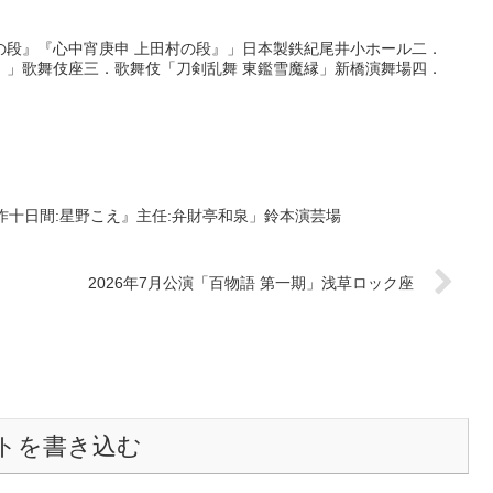
の段』『心中宵庚申 上田村の段』」日本製鉄紀尾井小ホール二．
』」歌舞伎座三．歌舞伎「刀剣乱舞 東鑑雪魔縁」新橋演舞場四．
作十日間:星野こえ』主任:弁財亭和泉」鈴本演芸場
2026年7月公演「百物語 第一期」浅草ロック座
トを書き込む