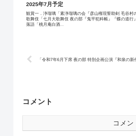
2025年7月予定
観賞一．浄瑠璃「素浄瑠璃の会『彦山権現誓助剣 毛谷村
歌舞伎「七月大歌舞伎 夜の部『鬼平犯科帳』『蝶の道行
落語「桃月庵白酒...
「令和7年6月下席 夜の部 特別企画公演『和泉の新
コメント
コメン