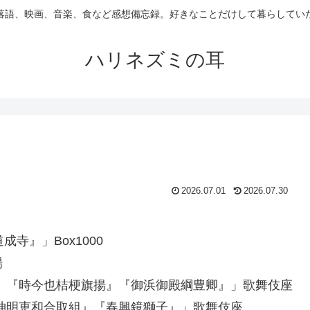
落語、映画、音楽、食など感想備忘録。好きなことだけして暮らしてい
ハリネズミの耳
2026.07.01
2026.07.30
寺』」Box1000
場
』『時今也桔梗旗揚』『御浜御殿綱豊卿』」歌舞伎座
神明恵和合取組』『春興鏡獅子』」歌舞伎座