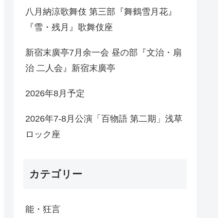
八月納涼歌舞伎 第三部『舞鶴雪月花』
『雪・残月』歌舞伎座
新宿末廣亭7月余一会 昼の部『文治・扇
治 二人会』新宿末廣亭
2026年8月予定
2026年7-8月公演「百物語 第二期」浅草
ロック座
カテゴリー
能・狂言