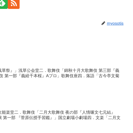
myosotis
浅草祭』」浅草公会堂二．歌舞伎「錦秋十月大歌舞伎 第三部『義
伎 第一部『義経千本桜』Aプロ」歌舞伎座四．落語「古今亭文菊
立能楽堂二．歌舞伎「二月大歌舞伎 夜の部『人情噺文七元結』
演 第一部 『菅原伝授手習鑑』」国立劇場小劇場四．文楽「二月文