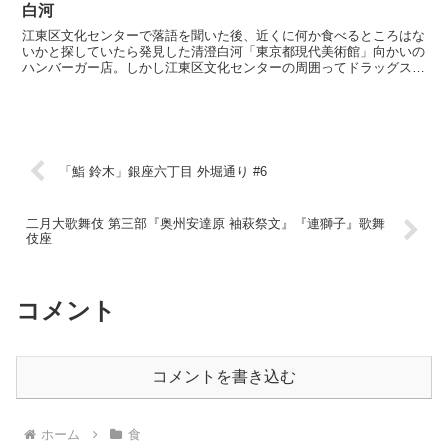
白河
江東区文化センターで落語を聞いた後、近くに何か食べるところはな
いかと探していたら発見した清澄白河「東京都現代美術館」向かいの
ハンバーガー店。しかし江東区文化センターの周囲ってドラッグスト
アとスーパー、しまむら以外何にもないのですね。お店はハ...
「鮨 鈴木」銀座六丁目 外堀通り #6
二月大歌舞伎 第三部『奥州安達原 袖萩祭文』『連獅子』歌舞
伎座
コメント
コメントを書き込む
ホーム
食