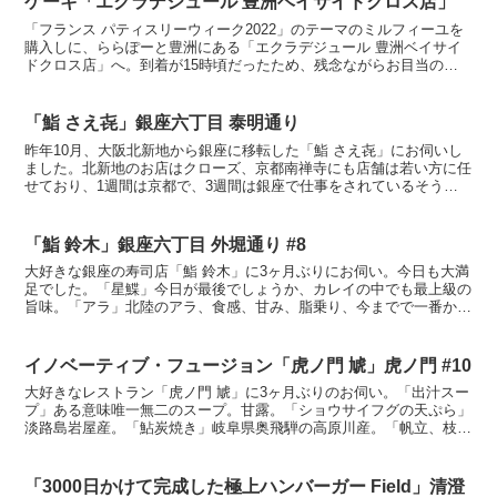
ケーキ「エクラデジュール 豊洲ベイサイドクロス店」
「フランス パティスリーウィーク2022」のテーマのミルフィーユを
購入しに、ららぽーと豊洲にある「エクラデジュール 豊洲ベイサイ
ドクロス店」へ。到着が15時頃だったため、残念ながらお目当のミ
ルフィーユは完売でした。。。「オディール」チーズク...
「鮨 さえ㐂」銀座六丁目 泰明通り
昨年10月、大阪北新地から銀座に移転した「鮨 さえ㐂」にお伺いし
ました。北新地のお店はクローズ、京都南禅寺にも店舗は若い方に任
せており、1週間は京都で、3週間は銀座で仕事をされているそうで
す。店内はかなり広々、一直線のカウンター8席の、内装...
「鮨 鈴木」銀座六丁目 外堀通り #8
大好きな銀座の寿司店「鮨 鈴木」に3ヶ月ぶりにお伺い。今日も大満
足でした。「星鰈」今日が最後でしょうか、カレイの中でも最上級の
旨味。「アラ」北陸のアラ、食感、甘み、脂乗り、今までで一番か
も。絶品。「縞鯵」「赤身」宮城県塩釜産、香り良し。「中...
イノベーティブ・フュージョン「虎ノ門 虓」虎ノ門 #10
大好きなレストラン「虎ノ門 虓」に3ヶ月ぶりのお伺い。「出汁スー
プ」ある意味唯一無二のスープ。甘露。「ショウサイフグの天ぷら」
淡路島岩屋産。「鮎炭焼き」岐阜県奥飛騨の高原川産。「帆立、枝
豆、桜海老」青森県産帆立に磨り潰した山形県産枝豆を挟ん...
「3000日かけて完成した極上ハンバーガー Field」清澄