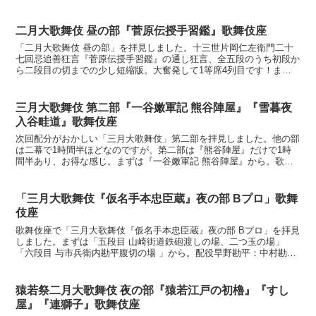
裟に痛がっていたのは覚えていますが基本爆睡。能『自然...
二月大歌舞伎 昼の部『菅原伝授手習鑑』歌舞伎座
「二月大歌舞伎 昼の部」を拝見しました。十三世片岡仁左衛門二十
七回忌追善狂言『菅原伝授手習鑑』の通し狂言、全五段のうち初段か
ら二段目の切までの少し短縮版。大奮発して1等席4列目です！まず
は斉世（ときよ）親王と苅屋姫の逢い引き場面、「加茂堤の...
三月大歌舞伎 第二部『一谷嫩軍記 熊谷陣屋』『雪暮夜
入谷畦道』歌舞伎座
次回配分がおかしい「三月大歌舞伎」第二部を拝見しました。他の部
は二幕で1時間半ほどなのですが、第二部は『熊谷陣屋』だけで1時
間半あり、お得な感じ。まずは『一谷嫩軍記 熊谷陣屋』から。歌舞
伎では2回ほど見ている気がしますが、いわゆる「芝翫型」...
「三月大歌舞伎『仮名手本忠臣蔵』夜の部 Bプロ」歌舞
伎座
歌舞伎座で「三月大歌舞伎『仮名手本忠臣蔵』夜の部 Bプロ」を拝見
しました。まずは「五段目 山崎街道鉄砲渡しの場、二つ玉の場」
「六段目 与市兵衛内勘平腹切の場 」から。配役早野勘平：中村勘九
郎（中村屋）女房おかる：中村七之助（中村屋）千崎弥五...
猿若祭二月大歌舞伎 夜の部『猿若江戸の初櫓』『すし
屋』『連獅子』歌舞伎座