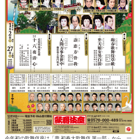
今年初の歌舞伎座は「壽 初春大歌舞伎 第一部」から。一