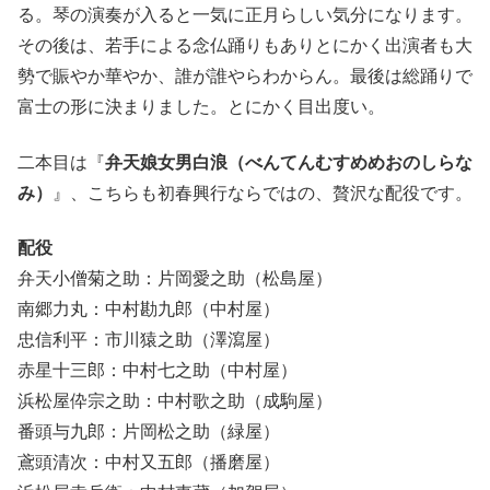
る。琴の演奏が入ると一気に正月らしい気分になります。
その後は、若手による念仏踊りもありとにかく出演者も大
勢で賑やか華やか、誰が誰やらわからん。最後は総踊りで
富士の形に決まりました。とにかく目出度い。
二本目は『
弁天娘女男白浪（べんてんむすめめおのしらな
み）
』、こちらも初春興行ならではの、贅沢な配役です。
配役
弁天小僧菊之助：片岡愛之助（松島屋）
南郷力丸：中村勘九郎（中村屋）
忠信利平：市川猿之助（澤瀉屋）
赤星十三郎：中村七之助（中村屋）
浜松屋伜宗之助：中村歌之助（成駒屋）
番頭与九郎：片岡松之助（緑屋）
鳶頭清次：中村又五郎（播磨屋）