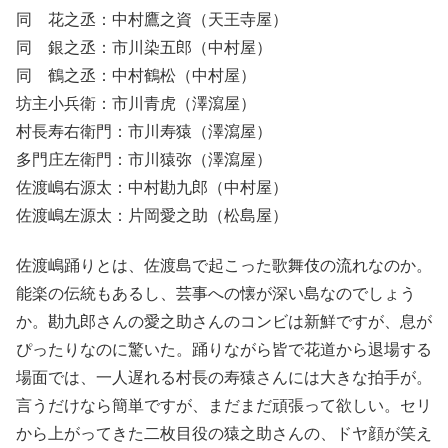
同 花之丞：中村鷹之資（天王寺屋）
同 銀之丞：市川染五郎（中村屋）
同 鶴之丞：中村鶴松（中村屋）
坊主小兵衛：市川青虎（澤瀉屋）
村長寿右衛門：市川寿猿（澤瀉屋）
多門庄左衛門：市川猿弥（澤瀉屋）
佐渡嶋右源太：中村勘九郎（中村屋）
佐渡嶋左源太：片岡愛之助（松島屋）
佐渡嶋踊りとは、佐渡島で起こった歌舞伎の流れなのか。
能楽の伝統もあるし、芸事への懐が深い島なのでしょう
か。勘九郎さんの愛之助さんのコンビは新鮮ですが、息が
ぴったりなのに驚いた。踊りながら皆で花道から退場する
場面では、一人遅れる村長の寿猿さんには大きな拍手が。
言うだけなら簡単ですが、まだまだ頑張って欲しい。セリ
から上がってきた二枚目役の猿之助さんの、ドヤ顔が笑え