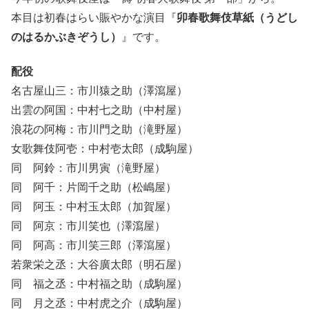
本目は初春はらい賑やかな演目『
卯春歌舞伎草紙（うどし
のはるかぶきぞうし）
』です。
配役
名古屋山三：市川猿之助（澤瀉屋）
出雲の阿国：中村七之助（中村屋）
浪花の阿梅：市川門之助（滝野屋）
女歌舞伎阿壱：中村壱太郎（成駒屋）
同 阿鈴：市川男寅（滝野屋）
同 阿千：片岡千之助（松嶋屋）
同 阿玉：中村玉太郎（加賀屋）
同 阿京：市川笑也（澤瀉屋）
同 阿高：市川笑三郎（澤瀉屋）
若衆栄之丞：大谷廣太郎（明石屋）
同 福之丞：中村福之助（成駒屋）
同 月之丞：中村虎之介（成駒屋）