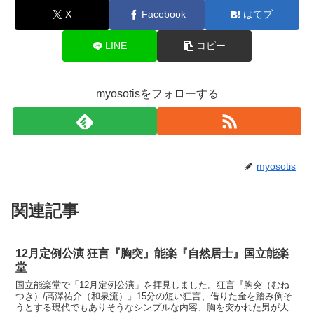
X
Facebook
はてブ
LINE
コピー
myosotisをフォローする
myosotis
関連記事
12月定例公演 狂言『胸突』能楽『自然居士』国立能楽
堂
国立能楽堂で「12月定例公演」を拝見しました。狂言『胸突（むね
つき）/髙澤祐介（和泉流）』15分の短い狂言、借りた金を踏み倒そ
うとする現代でもありそうなシンプルな内容、胸を突かれた男が大袈