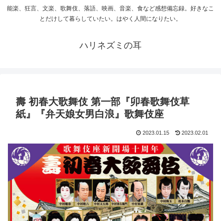
能楽、狂言、文楽、歌舞伎、落語、映画、音楽、食など感想備忘録。好きなこ
とだけして暮らしていたい。はやく人間になりたい。
ハリネズミの耳
壽 初春大歌舞伎 第一部『卯春歌舞伎草
紙』『弁天娘女男白浪』歌舞伎座
2023.01.15
2023.02.01