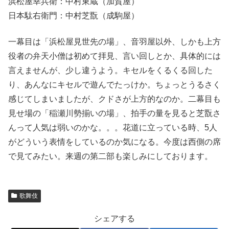
浜松屋幸兵衛：中村東蔵（加賀屋）
日本駄右衛門：中村芝翫（成駒屋）
一幕目は「浜松屋見世先の場」、音羽屋以外、しかも上方
役者の弁天小僧は初めて拝見、言い回しとか、具体的には
言えませんが、少し違うよう。キセルをくるくる回した
り、あんなにキセルで遊んでたっけか。ちょっとうるさく
感じてしまいましたが、クドさが上方的なのか。二幕目も
見せ場の「稲瀬川勢揃いの場」、拍手の量を見ると芝翫さ
んって人気は弱いのかな。。。花道に立っている時、5人
がどういう表情をしているのか気になる。今度は西側の席
で見てみたい。来週の第二部も楽しみにしております。
歌舞伎
シェアする