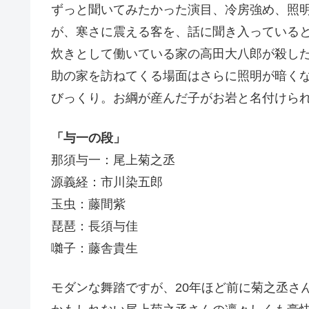
ずっと聞いてみたかった演目、冷房強め、照
が、寒さに震える客を、話に聞き入っている
炊きとして働いている家の高田大八郎が殺し
助の家を訪ねてくる場面はさらに照明が暗く
びっくり。お綱が産んだ子がお岩と名付け
「与一の段」
那須与一：尾上菊之丞
源義経：市川染五郎
玉虫：藤間紫
琵琶：長須与佳
囃子：藤舎貴生
モダンな舞踏ですが、20年ほど前に菊之丞さ