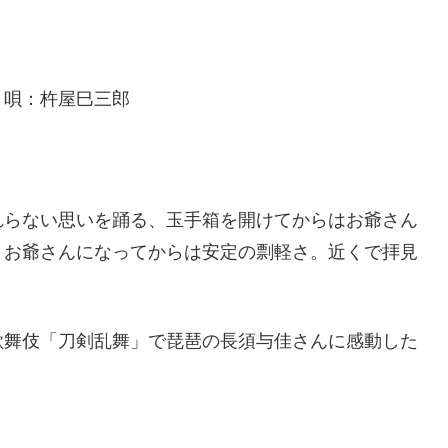
巳之助
三郎
れらない思いを踊る、玉手箱を開けてからはお爺さん
、お爺さんになってからは安定の剽軽さ。近くで拝見
歌舞伎「刀剣乱舞」で琵琶の長須与佳さんに感動した