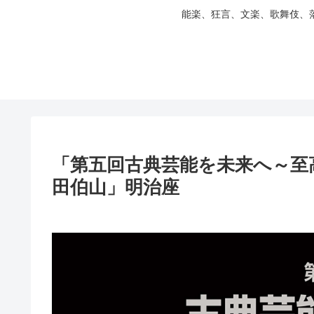
能楽、狂言、文楽、歌舞伎、
「第五回古典芸能を未来へ～至
田伯山」明治座