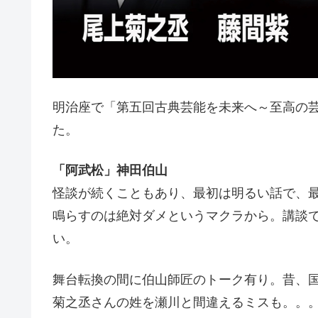
明治座で「第五回古典芸能を未来へ～至高の芸
た。
「阿武松」神田伯山
怪談が続くこともあり、最初は明るい話で、
鳴らすのは絶対ダメというマクラから。講談
い。
舞台転換の間に伯山師匠のトーク有り。昔、
菊之丞さんの姓を瀬川と間違えるミスも。。