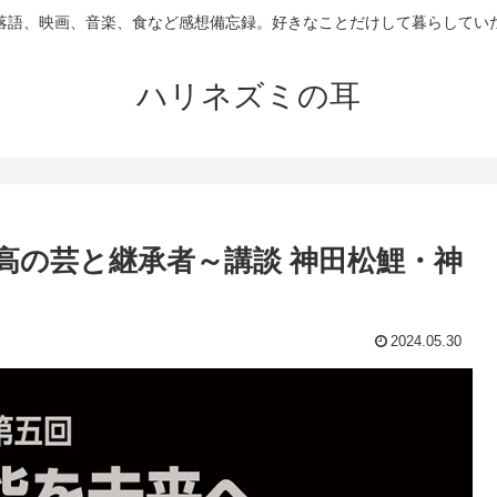
落語、映画、音楽、食など感想備忘録。好きなことだけして暮らしてい
ハリネズミの耳
高の芸と継承者～講談 神田松鯉・神
2024.05.30