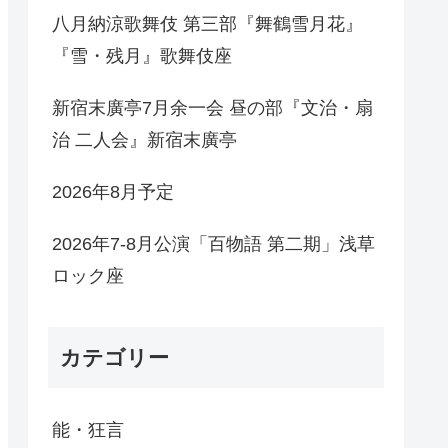
八月納涼歌舞伎 第三部『舞鶴雪月花』
『雪・残月』歌舞伎座
新宿末廣亭7月余一会 昼の部『文治・扇
治 二人会』新宿末廣亭
2026年8月予定
2026年7-8月公演「百物語 第二期」浅草
ロック座
カテゴリー
能・狂言