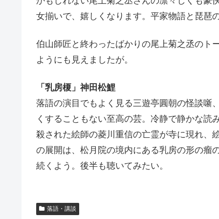
かもしれない尾上菊之丞さんの凛々しくも豪
女揃いで、嬉しくなります。平家物語と琵琶
伯山師匠と終わったばかりの尾上菊之丞のト
ようにも見えましたが。
「乳房榎」神田松鯉
落語の演目でもよく見る三遊亭圓朝の怪談噺
くすることもない至高の芸。冷静で静かな読
殺された絵師の菱川重信の亡霊が寺に現れ、
の展開は、松月院の境内にある乳房の形の瘤
続くよう。後半も聴いてみたい。
落語・講談