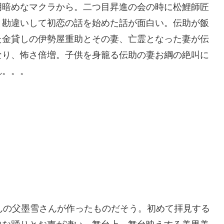
明暗めなマクラから。二つ目昇進の会の時に松鯉師匠
と勘違いして初恋の話を始めた話が面白い。伝助が飯
た金貸しの伊勢屋重助とその妻、亡霊となった妻が伝
なり、怖さ倍増。子供を身籠る伝助の妻お綱の絶叫に
られ。。。
んの父墨雪さんが作ったものだそう。初めて拝見する