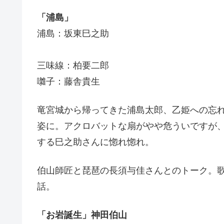
「浦島」
浦島：坂東
唄：杵屋巳
三味線：柏要二郎
囃子：藤舎貴生
竜宮城から帰ってきた浦島太郎、乙姫への忘
姿に。アクロバットな扇がやや危ういですが
する巳之助さんに惚れ惚れ。
伯山師匠と琵琶の長須与佳さんとのトーク。
話。
「お岩誕生」神田伯山