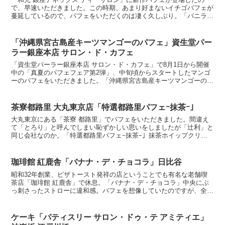
で、早速いただきました。この時期、あまり好まないイチゴパフェが
蔓延しているので、パフェをいただくのは凄く久しぶり。「バニラパ
フェ」バニラ味の泡、キャラメルキャンディ、キャラメルソ...
「沖縄県宮古島産キーツマンゴーのパフェ」資生堂パー
ラー銀座本店 サロン・ド・カフェ
「資生堂パーラー銀座本店 サロン・ド・カフェ」で8月1日から開催
中の「真夏のパフェフェア第2弾」、中旬頃からスタートしたマンゴ
ーのパフェをいただきました。「沖縄県宮古島産キーツマンゴーのパ
フェ」上にハイビスカスゼリー、ドラゴンフルーツ、中に...
茶寮都路里 大丸東京店「特選都路里パフェｰ抹茶ｰ」
大丸東京にある「茶寮 都路里」でパフェをいただきました。間違え
て「とろり」と呼んでしまい恥ずかしい思いをしましたが「辻利」と
同じ会社なのか。「特選都路里パフェｰ抹茶ｰ」抹茶ホイップクリー
ム、栗甘露煮、抹茶アイス、抹茶カステラ、抹茶ゼリー、白...
珈琲館 紅鹿舎「バナナ・デ・チョコラ」日比谷
昭和32年創業、ピザトースト発祥の店ということでも有名な老舗喫
茶店「珈琲館 紅鹿舎」で休息。「バナナ・デ・チョコラ」中央にぶ
っ刺さったストローに違和感。パフェを想像していたのですが、全然
違った。。。グラスに豪快に、されど素晴らしい調和で盛り...
ケーキ「パティスリー サロン・ドゥ・テ アミティエ」