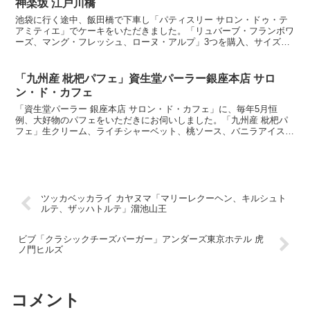
神楽坂 江戸川橋
池袋に行く途中、飯田橋で下車し「パティスリー サロン・ドゥ・テ
アミティエ」でケーキをいただきました。「リュバーブ・フランボワ
ーズ、マング・フレッシュ、ローヌ・アルプ」3つを購入、サイズは
小さめ、店内でいただきます。まずはルバーブとフランボ...
「九州産 枇杷パフェ」資生堂パーラー銀座本店 サロ
ン・ド・カフェ
「資生堂パーラー 銀座本店 サロン・ド・カフェ」に、毎年5月恒
例、大好物のパフェをいただきにお伺いしました。「九州産 枇杷パ
フェ」生クリーム、ライチシャーベット、桃ソース、バニラアイス、
ダージリンソースで見た目も昨年とほぼ同じシンプル構成。...
ツッカベッカライ カヤヌマ「マリーレクーヘン、キルシュト
ルテ、ザッハトルテ」溜池山王
ビブ「クラシックチーズバーガー」アンダーズ東京ホテル 虎
ノ門ヒルズ
コメント