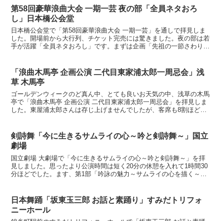
第58回豪華浪曲大会 一期一芸 夜の部「全員ネタおろ
し」日本橋公会堂
日本橋公会堂で「第58回豪華浪曲大会 一期一芸」を通しで拝見しま
した。開場前から大行列、チケット完売には驚きました。夜の部は若
手が活躍「全員ネタおろし」です。まずは企画「先祖の一節さわり集
～根多卸し先祖返り～」から。進行は昔の浪曲に詳しい広...
「浪曲木馬亭 企画公演 二代目東家浦太郎一周忌会」浅
草 木馬亭
ゴールデンウィークのど真ん中、とても良いお天気の中、浅草の木馬
亭で「浪曲木馬亭 企画公演 二代目東家浦太郎一周忌会」を拝見しま
した。東屋浦太郎さんは存じ上げませんでしたが、客席も8割ほどの
入りと好評です。「鰍沢」東家恭太郎/曲師:水乃金魚落...
剣詩舞「今に生きるサムライの心～吟と剣詩舞～」国立
劇場
国立劇場 大劇場で「今に生きるサムライの心～吟と剣詩舞～」を拝
見しました。思ったより公演時間は短く20分の休憩を入れて1時間30
分ほどでした。ます、第1部「吟詠の魅力～サムライの心を描く～」
から。吟詠は、詩吟と同じ意味、朱子学や陽明学の影響...
日本舞踊「坂東玉三郎 お話と素踊り」すみだトリフォ
ニーホール