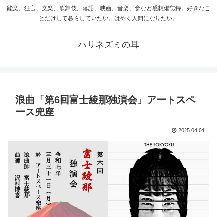
能楽、狂言、文楽、歌舞伎、落語、映画、音楽、食など感想備忘録。好きなこ
とだけして暮らしていたい。はやく人間になりたい。
ハリネズミの耳
浪曲「第6回富士綾那独演会」アートスペ
ース兜座
2025.04.04