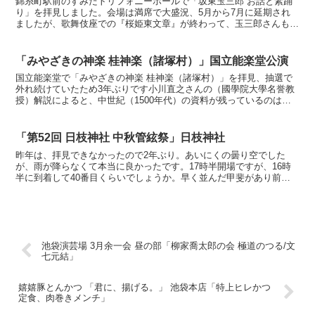
錦糸町駅前のすみだトリフォニーホールで「坂東玉三郎 お話と素踊
り」を拝見しました。会場は満席で大盛況、5月から7月に延期され
ましたが、歌舞伎座での『桜姫東文章』が終わって、玉三郎さんもワ
クチンを2回打ち終わった後のタイミングでとても良かった...
「みやざきの神楽 桂神楽（諸塚村）」国立能楽堂公演
国立能楽堂で「みやざきの神楽 桂神楽（諸塚村）」を拝見、抽選で
外れ続けていたため3年ぶりです小川直之さんの（國學院大學名誉教
授）解説によると、中世紀（1500年代）の資料が残っているのは非
常に珍しく、濃密に語り継がれている唱教（しょうぎょう...
「第52回 日枝神社 中秋管絃祭」日枝神社
昨年は、拝見できなかったので2年ぶり。あいにくの曇り空でした
が、雨が降らなくて本当に良かったです。17時半開場ですが、16時
半に到着して40番目くらいでしょうか。早く並んだ甲斐があり前の
方で鑑賞できました。＜山王太鼓＞大きい長胴太鼓1面、小...
池袋演芸場 3月余一会 昼の部「柳家喬太郎の会 極道のつる/文
七元結」
嬉嬉豚とんかつ 「君に、揚げる。」 池袋本店「特上ヒレかつ
定食、肉巻きメンチ」