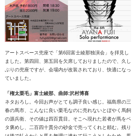
アートスペース兜座で「第6回富士綾那独演会」を拝見し
ました。第四回、第五回を欠席しておりましたので、久し
ぶりの兜座ですが、会場内が改装されており、快適になっ
ていました。
「権太栗毛」富士綾那、曲師:沢村博喜
ネタおろし。今回お声がとても調子良い感じ。福島県の三
春の馬市、こんなに良い栗毛なのに売れないとぼやく馬飼
の源兵衛、その値は四百貫目。そこへ現れた若者が馬をベ
タ褒めし、二百四十貫分の砂金で売ってくれと頼む。残り
は後で払うからと馬を無理に連れて行こうとしたため、馬