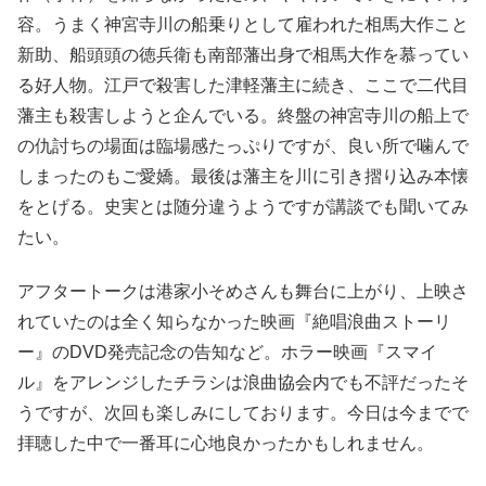
容。うまく神宮寺川の船乗りとして雇われた相馬大作こと
新助、船頭頭の徳兵衛も南部藩出身で相馬大作を慕ってい
る好人物。江戸で殺害した津軽藩主に続き、ここで二代目
藩主も殺害しようと企んでいる。終盤の神宮寺川の船上で
の仇討ちの場面は臨場感たっぷりですが、良い所で噛んで
しまったのもご愛嬌。最後は藩主を川に引き摺り込み本懐
をとげる。史実とは随分違うようですが講談でも聞いてみ
たい。
アフタートークは港家小そめさんも舞台に上がり、上映さ
れていたのは全く知らなかった映画『絶唱浪曲ストーリ
ー』のDVD発売記念の告知など。ホラー映画『スマイ
ル』をアレンジしたチラシは浪曲協会内でも不評だったそ
うですが、次回も楽しみにしております。今日は今までで
拝聴した中で一番耳に心地良かったかもしれません。