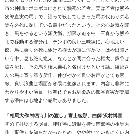
市の仲間にボコボコにされて瀕死の若者。実は若者は熊谷
次郎直実の馬丁で、誤って殺してしまった馬の代わりの名
馬を必死に探している最中だったという。その心意気を聞
き、馬をやるという源兵衛。期限が迫る中、三春から熊谷
まで移動する部分は、テンポの良い三味線に、心地よい
節、馬に乗り必死に駆ける権太が頭に浮かぶ。はや出陣と
いう中、息も絶え絶え、なんとか間に合った権太、熊谷は
涙を流し、その馬を権太栗毛と名付けたという話。綾那さ
んの馬に寄り添う所作、伸びやかで良いお声がとても素
敵。良い浪曲は場面が容易に想像されます。内容も非常に
わかりやすい演目、歌舞伎でもお馴染みの熊谷直実が登場
する浪曲は心地よい感動がありました。
「相馬大作 神宮寺川の渡し」富士綾那、曲師:沢村博喜
初めて拝聴する演目、津軽藩に遺恨を持つ南部藩の相馬大
作（事件）を知らなかったため、やや付いていきにくい内