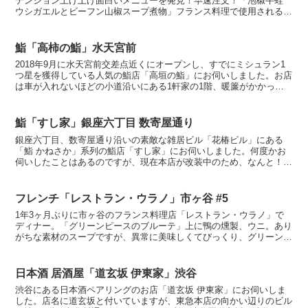
テンション上げ上げ面白いメニューを発見！早速注文！「泡椒牛蛙
ウシガエルとビーフン山椒スープ煮物」フランス料理で使用されるヨ
ーロッパトノサマガエルはいただいたことがありますが、ウ...
鮨「高柿の鮨」水天宮前
2018年9月に水天宮前交差点近くにオープンし、すでにミシュラン1
つ星を獲得している人気の鮨店「高垣の鮨」にお伺いしました。お店
は車が入れないほどの小道沿いにある1軒家の1階、暖簾がかかって
なければ絶対わかりません！こじんまりとした店内はカ...
鮨「すし家」銀座六丁目 数寄屋通り
銀座六丁目、数寄屋通り沿いの素敵な雑居ビル「花椿ビル」にある
「鮨 かねさか」系列の鮨店「すし家」にお伺いしました。何度かお
伺いしたことはあるのですが、現在本店が改装中のため、なんと！金
坂大将が付け場に立たれているということをお知らせいただき...
フレンチ「レストラン・ウラノ」市ヶ谷 #5
1年3ヶ月ぶりに市ヶ谷のフランス料理店「レストラン・ウラノ」で
ディナー。「グリーンピースのブルーテ」上に鴨の燻製、ウニ。あり
がちな素材のスープですが、異常に美味しくてびっくり、グリーンピ
ースは勿体無いけど皮が無い方が良い。「べキャスのパテの...
日本酒 居酒屋「道玄坂 伊東家」渋谷
渋谷にある日本酒ペアリングのお店「道玄坂 伊東家」にお伺いしま
した。店名に道玄坂と付いていますが、東急本店の向かい辺りのビル