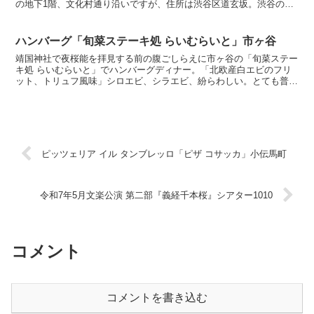
の地下1階、文化村通り沿いですが、住所は渋谷区道玄坂。渋谷のお
店っぽくないカウンターのみの静かな店内がとても良いです...
ハンバーグ「旬菜ステーキ処 らいむらいと」市ヶ谷
靖国神社で夜桜能を拝見する前の腹ごしらえに市ヶ谷の「旬菜ステー
キ処 らいむらいと」でハンバーグディナー。「北欧産白エビのフリ
ット、トリュフ風味」シロエビ、シラエビ、紛らわしい。とても普通
です。「森の木の子お吸い物」ハンバーグのお供に、優しい...
ピッツェリア イル タンブレッロ「ピザ コサッカ」小伝馬町
令和7年5月文楽公演 第二部『義経千本桜』シアター1010
コメント
コメントを書き込む