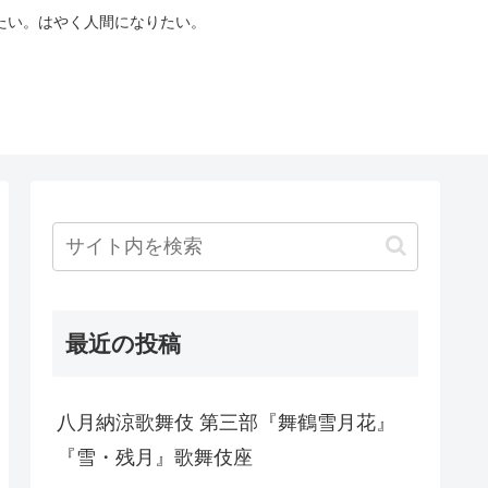
たい。はやく人間になりたい。
最近の投稿
八月納涼歌舞伎 第三部『舞鶴雪月花』
『雪・残月』歌舞伎座