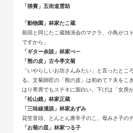
「狸賽」五街道雲助
「動物園」林家たこ蔵
前回と同じたこ蔵独演会のマクラ、小鳥がコ
ですから」
「ギター余談」林家ぺ
ー
「熊の皮」古今亭文菊
「いやらしいお坊さんみたい」と言ったとこ
る。文菊師匠の「熊の皮」は初めて？夫をこ
はり寄席でもステキに面白い。下げは「女房
「松山鏡」林家正蔵
「三味線漫談」林家あずみ
花笠音頭、とんとん唐辛子のこ、母みさ子の
「お菊の皿」林家つる子