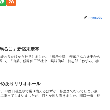
myosotis
舎馬るこ」新宿末廣亭
」の終わりかけから拝見しました。「戦争小噺」柳家さん八途中から
深い。「曲芸」鏡味仙三郎社中、鏡味仙成・仙志郎「ねずみ」柳
かめありリリオホール
、JR西日暮里駅で乗り換えるはずが日暮里まで行ってしまい戻
車に乗ってしまいましたが、何とか辿り着きました。開口一番：林