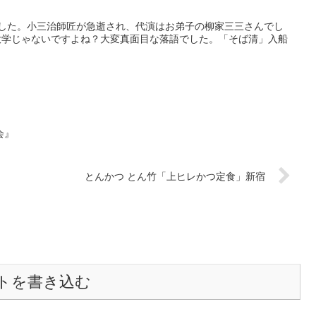
ました。小三治師匠が急逝され、代演はお弟子の柳家三三さんでし
大学じゃないですよね？大変真面目な落語でした。「そば清」入船
会』
とんかつ とん竹「上ヒレかつ定食」新宿
トを書き込む