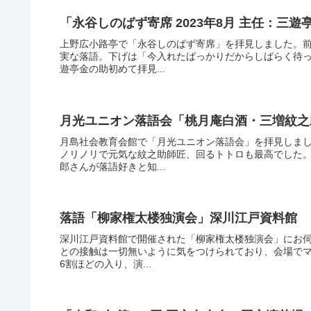
「永谷しのばず寄席 2023年8月 主任：三
上野広小路亭で「永谷しのばず寄席」を拝見しました。
実な落語。下げは「今入れたばっかりだからしばらく待
遊亭金の助初めて拝見...
月光ユニオン落語会「桃月庵白酒・三増紋之
月島社会教育会館で「月光ユニオン落語会」を拝見しま
ノリノリで元気な紋之助師匠、回るトトロも最高でした
郎さんが落語好きと知...
落語「柳家権太楼独演会」深川江戸資料館
深川江戸資料館で開催された「柳家権太楼独演会」にお
との接触は一切無いように気をつけられており、会場でマ
6割ほどの入り、演...