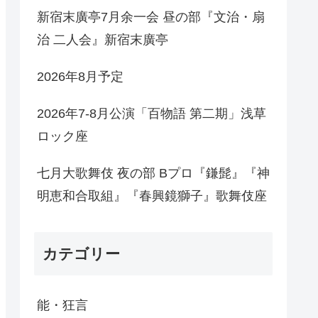
新宿末廣亭7月余一会 昼の部『文治・扇
治 二人会』新宿末廣亭
2026年8月予定
2026年7-8月公演「百物語 第二期」浅草
ロック座
七月大歌舞伎 夜の部 Bプロ『鎌髭』『神
明恵和合取組』『春興鏡獅子』歌舞伎座
カテゴリー
能・狂言