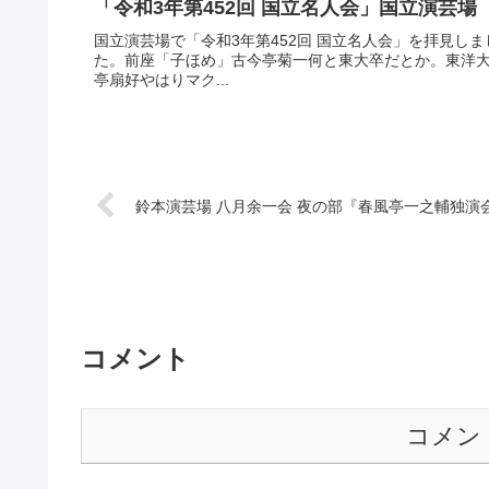
「令和3年第452回 国立名人会」国立演芸場
国立演芸場で「令和3年第452回 国立名人会」を拝見し
た。前座「子ほめ」古今亭菊一何と東大卒だとか。東洋
亭扇好やはりマク...
鈴本演芸場 八月余一会 夜の部『春風亭一之輔独演
コメント
コメン