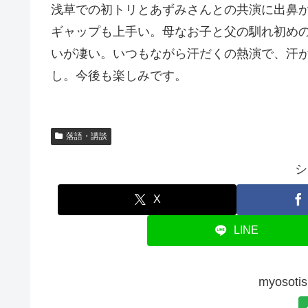
浅草での初トリとあずみさんとの共演に出鼻
ギャップも上手い。母なお子と父の馴れ初め
いが凄い。いつもながら汗だくの熱演で、汗
し。今後も楽しみです。
落語・講談
シ
X
LINE
myoso