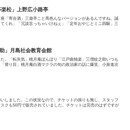
遊亭楽松」上野広小路亭
前座「寄合酒」三遊亭こと馬色んなバージョンがあるんですね。誠
ってくれ」「冗談言っちゃいけねぇ」「定年おやじとミニ四駆」三
助」月島社会教育会館
した。「転失気」桃月庵ぼんぼり「江戸曲独楽」三増紋之助いつも
。「替り目」桃月庵白酒マクラの旬の政治家の話に爆笑、小泉進次
伺いしました。この状況なので、チケットの捥りも無し、スタッフ
スクも50円で販売されていました。チケットは完売のはずですが