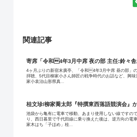
関連記事
寄席「令和4年3月中席 夜の部 主任:鈴々
4ヶ月ぶりの新宿末廣亭、「令和4年3月中席 昼の部
拝聴、5代目柳家小さん師匠の戦争時代のお話など、興味
家小袁治山形県真...
桂文珍/柳家喬太郎『特撰東西落語競演会』
池袋から亀有に電車で移動、あまり使用しない線ですので
り、西日暮里で千代田線に乗り換えた後は、逆方向の電
家木はち「子ほめ」桂...