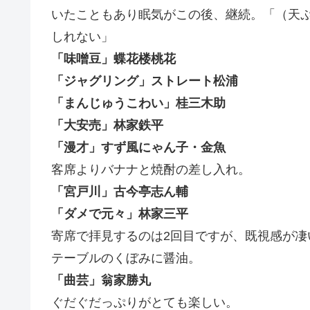
いたこともあり眠気がこの後、継続。「（天
しれない」
「味噌豆」蝶花楼桃花
「ジャグリング」ストレート松浦
「まんじゅうこわい」桂三木助
「大安売」林家鉄平
「漫才」すず風にゃん子・金魚
客席よりバナナと焼酎の差し入れ。
「宮戸川」古今亭志ん輔
「ダメで元々」林家三平
寄席で拝見するのは2回目ですが、既視感が
テーブルのくぼみに醤油。
「曲芸」翁家勝丸
ぐだぐだっぷりがとても楽しい。