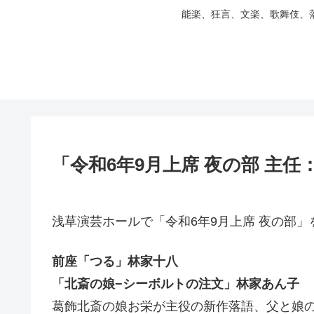
能楽、狂言、文楽、歌舞伎、
「令和6年9月上席 夜の部 主
浅草演芸ホールで「令和6年9月上席 夜の部
前座「つる」林家十八
「北斎の娘−シーボルトの注文」林家あん子
葛飾北斎の娘お栄が主役の新作落語、父と娘