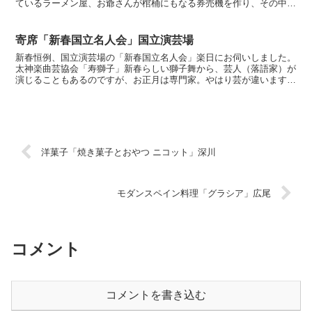
ているラーメン屋、お爺さんが棺桶にもなる券売機を作り、その中に
お婆さんが入り券売機のふりをする健気な話ですが面白い...
寄席「新春国立名人会」国立演芸場
新春恒例、国立演芸場の「新春国立名人会」楽日にお伺いしました。
太神楽曲芸協会「寿獅子」新春らしい獅子舞から、芸人（落語家）が
演じることもあるのですが、お正月は専門家。やはり芸が違います。
とても格調がある獅子で、お囃子もとても綺麗でした。1月...
洋菓子「焼き菓子とおやつ ニコット」深川
モダンスペイン料理「グラシア」広尾
コメント
コメントを書き込む