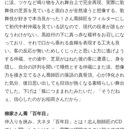
に涙。ツケなど鳴り物を入れ舞台上で完全再現、実際に歌
舞伎の芝居を見ていると面白さが全然違うと想像する。歌
舞伎が好きで本当良かった！さん喬師匠をフィルターにし
て初代中村仲蔵を見ている訳なので、現代の役者が誰もか
なうわけがない。黒紋付の下に真っ赤な襦袢をお召しにな
っており、それで口から垂れる血糊を表現する工夫も良
い。客の反応が無いためしくじったと思い上方に逃げよう
する仲蔵、その途中、芝居がはねた後の客に遭遇し、身を
隠し、自分の評判を聞いて唖然とする仲蔵にまた涙。想像
力を掻き立てるさん喬師匠の落語の真骨頂。心が浄化され
た気分、後日思い出しても目頭が熱くなる素晴らしい舞台
でした。下げは「狐につままれたみたいだ」「そうだね
ぇ、信心したのがお稲荷さんだから」
柳家さん喬「百年目」
仲入りを挟み、大ネタ「百年目」とは！志ん朝師匠のCD