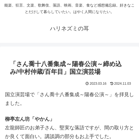
能楽、狂言、文楽、歌舞伎、落語、映画、音楽、食など感想備忘録。好きなこ
とだけして暮らしていたい。はやく人間になりたい。
ハリネズミの耳
「さん喬十八番集成～陽春公演～締め込
み/中村仲蔵/百年目」国立演芸場
2023.03.16
2024.11.03
国立演芸場で「さん喬十八番集成～陽春公演～」を拝見し
ました。
柳亭左ん坊「やかん」
左龍師匠のお弟子さん、堅実な落語ですが、間の取り方と
か良くて面白い。講談調の部分もお上手でした。