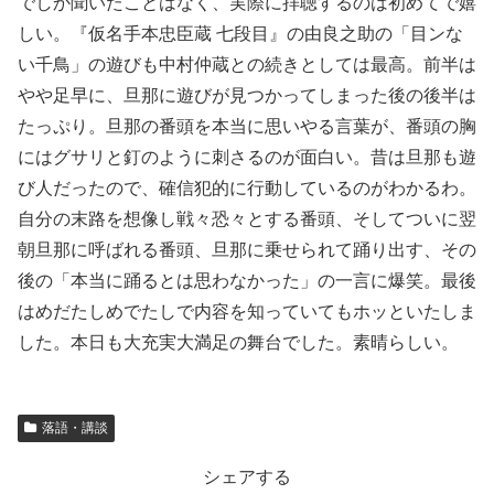
でしか聞いたことはなく、実際に拝聴するのは初めてで嬉
しい。『仮名手本忠臣蔵 七段目』の由良之助の「目ンな
い千鳥」の遊びも中村仲蔵との続きとしては最高。前半は
やや足早に、旦那に遊びが見つかってしまった後の後半は
たっぷり。旦那の番頭を本当に思いやる言葉が、番頭の胸
にはグサリと釘のように刺さるのが面白い。昔は旦那も遊
び人だったので、確信犯的に行動しているのがわかるわ。
自分の末路を想像し戦々恐々とする番頭、そしてついに翌
朝旦那に呼ばれる番頭、旦那に乗せられて踊り出す、その
後の「本当に踊るとは思わなかった」の一言に爆笑。最後
はめだたしめでたしで内容を知っていてもホッといたしま
した。本日も大充実大満足の舞台でした。素晴らしい。
落語・講談
シェアする