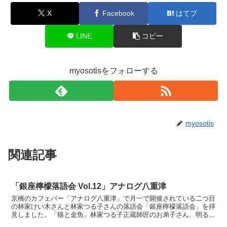
X
Facebook
はてブ
LINE
コピー
myosotisをフォローする
myosotis
関連記事
「銀座檸檬落語会 Vol.12」アナログ八重津
京橋のカフェバー「アナログ八重津」で月一で開催されている二つ目
の林家けい木さんと林家つる子さんの落語会「銀座檸檬落語会」を拝
見しました。「猫と金魚」林家つる子正蔵師匠のお弟子さん、明るい
キャラクター、小顔で口が大きい現代的なお顔立ち。10分...