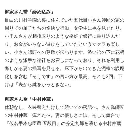
柳家さん喬「締め込み」
目白の川村学園の裏に住んでいた五代目小さん師匠の家の
周りでの弟子たちの愉快な行動、女学生に裸を見せたり、
小里んさんが相撲取りのような格好で銀行に乗り込んだ
り、お金がいらない遊びをしていたというマクラも楽し
い。小さん師匠への尊敬が伝わります。渋い袷の下に花柄
のような派手な襦袢をお召しになっており、それを利用し
悔しがる妻の描写を見せる。床下から出てきた泥棒の誤魔
化しを含む「そうです」の言い方が最高、それも2回。下
げは「表から鍵をかっときない」
柳家さん喬「中村仲蔵」
休憩なし、衣装替えだけして続いての落語へ。さん喬師匠
の中村仲蔵！痺れた〜。妻の優しさに涙、そして舞台で
『仮名手本忠臣蔵 五段目』の斧定九郎を演じる中村仲蔵