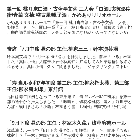
第一回 桃月庵白酒・古今亭文菊 二人会「白酒:臆病源兵
衛/青菜 文菊:稽古屋/親子酒」かめありリリオホール
かめありリリオホールで「第一回 桃月庵白酒・古今亭文菊 二人会」
を拝見しました。開口一番「元犬」桃月庵ぼんぼり「臆病源兵衛」桃
月庵白酒男前落語家の二人会は顔が気になり話が入ってこないため盛
り上がらないという話から、十代目馬生師匠の家は弟子の...
寄席「7月中席 昼の部 主任:柳家三三」鈴本演芸場
鈴本演芸場で「7月中席 昼の部」を拝見しました。前座「つる」林家
十八「真田小僧」入船亭小辰今秋真打に昇進して入船亭扇橋に改名さ
れるそう。真田小僧、久々に聞きました。「ジャグリング」ストレー
ト松浦中国ゴマ、デビルスティック（棒）、皿回し。棒や...
「寿 当ル令和7年初席 第二部 主任:柳家権太楼、第三部
主任:柳家喬太郎」東洋館
元日は毎年恒例となっている東洋館で「寿 当ル令和7年初席」を第一
部の途中から拝見しました。「味噌豆」蝶花楼桃花「漫才」浮世亭と
んぼ・横山まさみ「小噺」林家きく麿「105円」橘家文蔵「飛行場に
て」林家彦いち現実は想像を上回るという実体験に基づ...
「9月下席 昼の部 主任：林家木久蔵」浅草演芸ホール
浅草演芸ホールで「9月下席 昼の部」を拝見しました。前座「つる」
林家十八「平林」林家やま彦「券売機女房」柳家わさび老夫婦がやっ