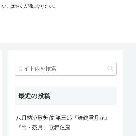
たい。はやく人間になりたい。
最近の投稿
八月納涼歌舞伎 第三部『舞鶴雪月花』
『雪・残月』歌舞伎座