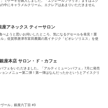
ク」でケーキを購入しました。「エクレールプラリネ」まずはエク
地の中にキャラメルクリーム。エクレアはあまりいただきません
銀座アネックス ティーサロン
を食べようと思いお伺いしたところ、気になるデセールを発見！栗
ール」佐賀県唐津市富田農園の黒イチジク「ビオレソリエス」を使
銀座本店 サロン・ド・カフェ
作パフェをいただきました。「アルティミューンパフェ」7月に発売
レーションメニュー第二弾！第一弾はなんだったかというとアイスクリ
ヴール」銀座六丁目 #3