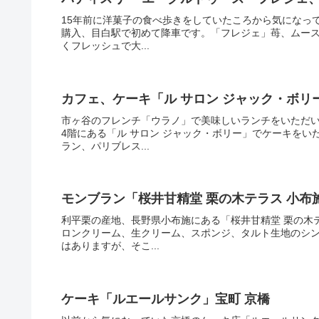
15年前に洋菓子の食べ歩きをしていたころから気になっ
購入、目白駅で初めて降車です。「フレジェ」苺、ムー
くフレッシュで大...
カフェ、ケーキ「ル サロン ジャック・ボリ
市ヶ谷のフレンチ「ウラノ」で美味しいランチをいただ
4階にある「ル サロン ジャック・ボリー」でケーキを
ラン、パリブレス...
モンブラン「桜井甘精堂 栗の木テラス 小
利平栗の産地、長野県小布施にある「桜井甘精堂 栗の木
ロンクリーム、生クリーム、スポンジ、タルト生地のシ
はありますが、そこ...
ケーキ「ルエールサンク」宝町 京橋