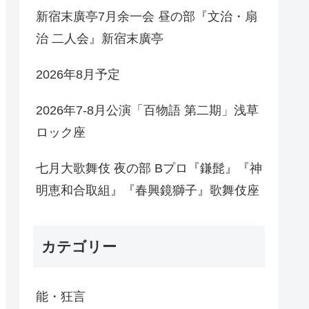
新宿末廣亭7月余一会 昼の部『文治・扇
治 二人会』新宿末廣亭
2026年8月予定
2026年7-8月公演「百物語 第二期」浅草
ロック座
七月大歌舞伎 夜の部 Bプロ『鎌髭』『神
明恵和合取組』『春興鏡獅子』歌舞伎座
カテゴリー
能・狂言