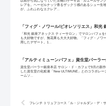
以前から気になっていた京橋のケーキ店「ルエールサン
レアを。ヘーゼルナッツ香るザックリ感のあるシュー生
が、ふわふわなエクレア...
「フィグ・ノワール/ビオレソリエス」和光 
「和光 銀座アネックス ティーサロン」でマロンパフェ
も大好物ですが、無花果も大大大好物。「フィグ・ノワ
用したデザート。1...
「アルティミューンパフェ」資生堂パーラー
資生堂パーラー銀座本店 サロン・ド・カフェで9月の新
した資生堂の化粧液「New ULTIMUNE」とのコラボ
ームソ...
フレンチ トリュフコース「ル・ジャルダン・デ・サ