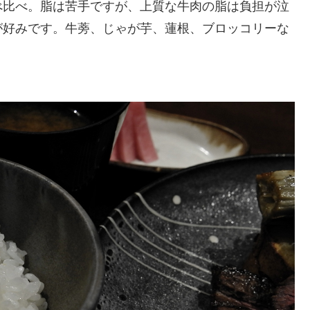
べ比べ。脂は苦手ですが、上質な牛肉の脂は負担が泣
が好みです。牛蒡、じゃが芋、蓮根、ブロッコリーな