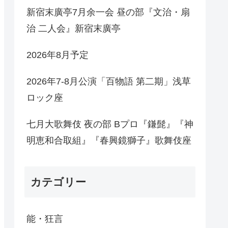
新宿末廣亭7月余一会 昼の部『文治・扇
治 二人会』新宿末廣亭
2026年8月予定
2026年7-8月公演「百物語 第二期」浅草
ロック座
七月大歌舞伎 夜の部 Bプロ『鎌髭』『神
明恵和合取組』『春興鏡獅子』歌舞伎座
カテゴリー
能・狂言