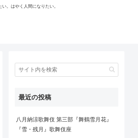
たい。はやく人間になりたい。
最近の投稿
八月納涼歌舞伎 第三部『舞鶴雪月花』
『雪・残月』歌舞伎座