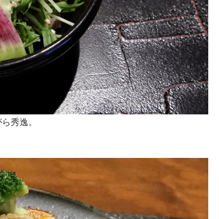
がら秀逸。