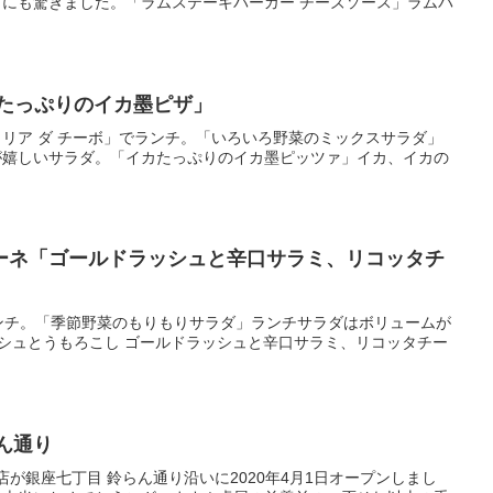
にも驚きました。「ラムステーキバーガー チーズソース」ラムパ
カたっぷりのイカ墨ピザ」
リア ダ チーボ」でランチ。「いろいろ野菜のミックスサラダ」
が嬉しいサラダ。「イカたっぷりのイカ墨ピッツァ」イカ、イカの
ベーネ「ゴールドラッシュと辛口サラミ、リコッタチ
ンチ。「季節野菜のもりもりサラダ」ランチサラダはボリュームが
シュとうもろこし ゴールドラッシュと辛口サラミ、リコッタチー
ん通り
が銀座七丁目 鈴らん通り沿いに2020年4月1日オープンしまし