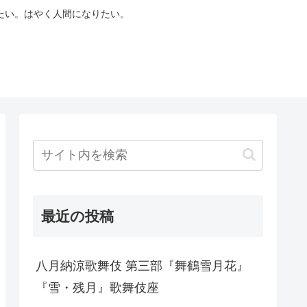
たい。はやく人間になりたい。
最近の投稿
八月納涼歌舞伎 第三部『舞鶴雪月花』
『雪・残月』歌舞伎座