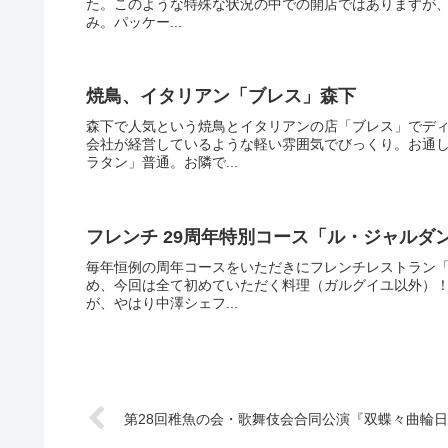
た。このような特殊な状況の中での開店ではありますが
み。パッケー...
焼鳥、イタリアン「ブレス」森下
森下で人気という焼鳥とイタリアンの店「ブレス」でデ
会社が経営しているような軽い雰囲気でびっくり。お通
ラタン」普通。お隣で...
フレンチ 29周年特別コース「ル・ジャルダ
毎年恒例の周年コースをいただきにフレンチレストラン
め、今回は全て初めていただく料理（ガルグイユ以外）！
が、やはり中澤シェフ...
第28回稚魚の会・歌舞伎会合同公演『双蝶々曲輪