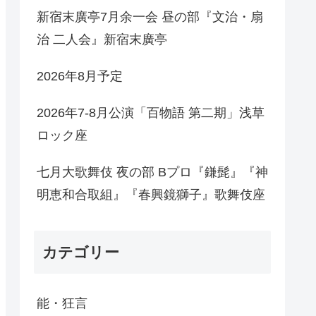
新宿末廣亭7月余一会 昼の部『文治・扇
治 二人会』新宿末廣亭
2026年8月予定
2026年7-8月公演「百物語 第二期」浅草
ロック座
七月大歌舞伎 夜の部 Bプロ『鎌髭』『神
明恵和合取組』『春興鏡獅子』歌舞伎座
カテゴリー
能・狂言