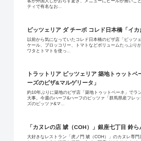
客が外国人しかおらず驚き、メニューにビールが無いこと
ティで有名なお...
ピッツェリア ダ チーボ コレド日本橋「イ
以前から気になっていたコレド日本橋のピザ店「ピッツェ
ケール、ブロッコリー、トマトなどボリュームたっぷり
ワタとトマトを使っ...
トラットリア ピッツェリア 築地トゥット
ーズのピザ&マルゲリータ」
約10年ぶりに築地のピザ店「築地トゥットベーネ」でラ
大事。今週のハーフ&ハーフのピッツァ「群馬県産フレッ
ズのピッツァ&マ...
「カヌレの店 虓（COH）」銀座七丁目 鈴ら
大好きなレストラン「虎ノ門 虓（COH）」のカヌレ専門店