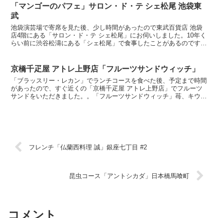
「マンゴーのパフェ」サロン・ド・テ シェ松尾 池袋東
武
池袋演芸場で寄席を見た後、少し時間があったので東武百貨店 池袋
店4階にある「サロン・ド・テ シェ松尾」にお伺いしました。10年く
らい前に渋谷松濤にある「シェ松尾」で食事したことがあるのです
が、全く記憶無し。。。「マンゴーのパフェ」特に魅力的...
京橋千疋屋 アトレ上野店「フルーツサンドウィッチ」
「ブラッスリー・レカン」でランチコースを食べた後、予定まで時間
があったので、すぐ近くの「京橋千疋屋 アトレ上野店」でフルーツ
サンドをいただきました。。「フルーツサンドウィッチ」苺、キウ
イ、バナナ、リンゴ、パパイヤ、パインとサワークリームのフ...
フレンチ「仏蘭西料理 誠」銀座七丁目 #2
昆虫コース「アントシカダ」日本橋馬喰町
コメント