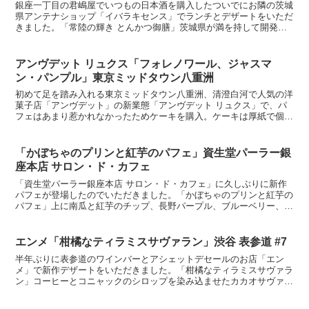
銀座一丁目の君嶋屋でいつもの日本酒を購入したついでにお隣の茨城
県アンテナショップ「イバラキセンス」でランチとデザートをいただ
きました。「常陸の輝き とんかつ御膳」茨城県が満を持して開発し
た新ブランドの三元豚（説明ママ）「常陸の輝き」のロース...
アンヴデット リュクス「フォレノワール、ジャスマ
ン・パンプル」東京ミッドタウン八重洲
初めて足を踏み入れる東京ミッドタウン八重洲、清澄白河で人気の洋
菓子店「アンヴデット」の新業態「アンヴデット リュクス」で、パ
フェはあまり惹かれなかったためケーキを購入。ケーキは厚紙で個包
装されており、用意する手間はかかりそうですが、スタッフ...
「かぼちゃのプリンと紅芋のパフェ」資生堂パーラー銀
座本店 サロン・ド・カフェ
「資生堂パーラー銀座本店 サロン・ド・カフェ」に久しぶりに新作
パフェが登場したのでいただきました。「かぼちゃのプリンと紅芋の
パフェ」上に南瓜と紅芋のチップ、長野パープル、ブルーベリー、ブ
ラックベリー、紅芋のブランマンジェ、かぼちゃプリン、チ...
エンメ「柑橘なティラミスサヴァラン」渋谷 表参道 #7
半年ぶりに表参道のワインバーとアシェットデセールのお店「エン
メ」で新作デザートをいただきました。「柑橘なティラミスサヴァラ
ン」コーヒーとコニャックのシロップを染み込ませたカカオサヴァラ
ンでマスカルポーネクリームをサンド、コーヒーラムアイス、...