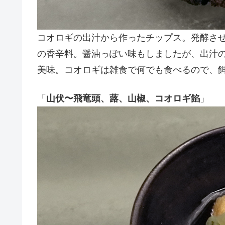
コオロギの出汁から作ったチップス。発酵さ
の香辛料。醤油っぽい味もしましたが、出汁
美味。コオロギは雑食で何でも食べるので、
「
山伏〜飛竜頭、蕗、山椒、コオロギ餡
」