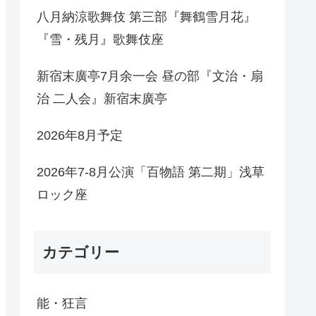
八月納涼歌舞伎 第三部『舞鶴雪月花』
『雪・残月』歌舞伎座
新宿末廣亭7月余一会 昼の部『文治・扇
治 二人会』新宿末廣亭
2026年8月予定
2026年7-8月公演「百物語 第二期」浅草
ロック座
カテゴリー
能・狂言