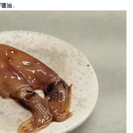
ギ醤油
」