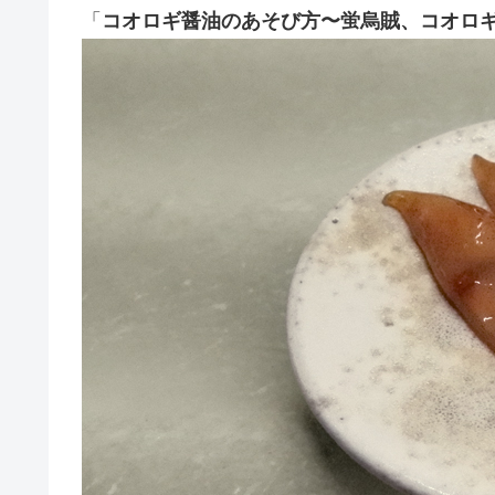
「
コオロギ醤油のあそび方〜蛍烏賊、コオロ