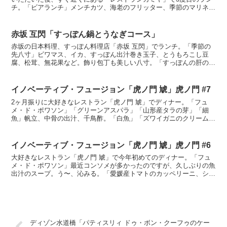
チ。「ビアランチ」メンチカツ、海老のフリッター、季節のマリネ、
生ビール300mlのお得な気がするセット。季節のマリネ...
赤坂 互閃「すっぽん鍋とうなぎコース」
赤坂の日本料理、すっぽん料理店「赤坂 互閃」でランチ。「季節の
先八寸」ビワマス、イカ、すっぽん出汁巻き玉子、とうもろこし豆
腐、松茸、無花果など。飾り包丁も美しい八寸。「すっぽんの肝の漬
け」初めて食べるかもしれないすっぽんの肝、独特の旨みがあ...
イノベーティブ・フュージョン「虎ノ門 虓」虎ノ門 #7
2ヶ月振りに大好きなレストラン「虎ノ門 虓」でディナー。「フュ
メ・ド・ポワソン」「グリーンアスパラ」「山形産タラの芽」「細
魚」帆立、中骨の出汁、千鳥酢。「白魚」「ズワイガニのクリームコ
ロッケパン」旨い、最高。「淡路産蛤」旨い。「玄界灘産メジ...
イノベーティブ・フュージョン「虎ノ門 虓」虎ノ門 #6
大好きなレストラン「虎ノ門 虓」で今年初めてのディナー。「フュ
メ・ド・ポワソン」最近コンソメが多かったのですが、久しぶりの魚
出汁のスープ。う〜、沁みる。「愛媛産トマトのカッペリーニ、シラ
エビ、キャビア オシェトラ」「新ホタルイカ」肝の苦いは...
ディゾン水道橋「パティスリィ ドゥ・ボン・クーフゥのケー