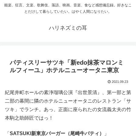
能楽、狂言、文楽、歌舞伎、落語、映画、音楽、食など感想備忘録。好きなこ
とだけして暮らしていたい。はやく人間になりたい。
ハリネズミの耳
パティスリーサツキ「新edo抹茶マロンミ
ルフィーユ」ホテルニューオータニ東京
2021.09.23
紀尾井町ホールの素浄瑠璃公演『出世景清』、第一部と第
二部の幕間に隣のホテルニューオータニのレストラン「サ
ツキ」でランチ。あっ、正面に座られたの女流義太夫の竹
本駒之助師匠ではっ！
「
SATSUKI新東京バーガー（尾崎牛パティ）
」