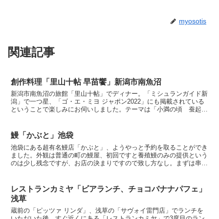
myosotis
関連記事
創作料理「里山十帖 早苗饗」新潟市南魚沼
新潟市南魚沼の旅館「里山十帖」でディナー。「ミシュランガイド新
潟」で一つ星、「ゴ・エ・ミヨ ジャポン2022」にも掲載されている
ということで楽しみにお伺いしました。テーマは「小満の頃 蚕起食
桑」、山菜がメインの料理コースでした。「白湯」まず...
鰻「かぶと」池袋
池袋にある超有名鰻店「かぶと」、ようやっと予約を取ることができ
ました。外観は普通の町の鰻屋、初回ですと養殖鰻のみの提供という
のは少し残念ですが、お店の決まりですので致し方なし。まずは串焼
きから。「関東風えり焼き たれ」頭辺の部位、骨のような...
レストランカミヤ「ビアランチ、チョコバナナパフェ」
浅草
蔵前の「ピッツァ リンダ」、浅草の「サヴォイ雷門店」でランチを
いただいた後、すぐ近くにある「レストランカミヤ」で3度目のラン