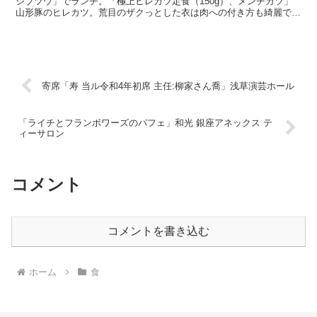
シブツウ」でランチ。「極上ヒレカツ定食（150g）、メンチカツ」
山形豚のヒレカツ。荒目のザクっとした衣は肉への付き方も綺麗で
す。ご飯は美味しいけど、キャベツと豆腐の味噌汁は普通。...
寄席「寿 当ル令和4年初席 主任:柳家さん喬」浅草演芸ホール
「ライチとフランボワーズのパフェ」和光 銀座アネックス テ
ィーサロン
コメント
コメントを書き込む
ホーム
食