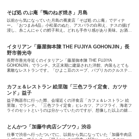
のは約1年振りになってしまいましたが、やはり中澤シェフ...
そば処 のぶ庵「鴨のねぎ焼き」月島
以前から気になっていた月島の蕎麦店「そば処 のぶ庵」でディナ
ー。「おつまみ4品」小松菜のぬた、アスパラの白和え、ナスの揚げ
浸し、糸こんにゃくの鱈子和え。どれも手作り感があり美味。お酒が
進みます。「鶏のから揚げ」とり天のような軽やかな衣、鶏肉...
イタリアン「藤屋御本陳 THE FUJIYA GOHONJIN」長
野市善光寺
長野市善光寺近くのイタリアン「藤屋御本陳 THE FUJIYA
GOHONJIN」でランチ。大正末期に建築された洋館、内装もとても
素敵なレストランです。「ひよこ豆のスープ、パプリカのクルスティ
ーニ」定番の前菜、あんまり期待していませんでした...
カフェ＆レストラン 絵里珈「三色フライ定食、カツサ
ンド」益子
益子陶器市に行った際、会場近くの洋食店「カフェ＆レストラン 絵
里珈」でランチ。「三色フライ定食」ヒレカツ、アジフライ、海老フ
ライのセットというのは分かっていたのですが、想像した以上の嬉し
いボリューム感。海老フライは大きくプリプリ、鯵も肉厚フ...
とんかつ「加藤牛肉店シブツウ」渋谷
仕事で渋谷へ行ったついでに、以前から気になっていた「加藤牛肉店