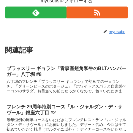
myosotisをフォローする
myosotis
関連記事
ブラッスリー ギョラン「青森産短角和牛のBLTハンバー
ガー」八丁堀 #8
八丁堀のフレンチ「ブラッスリー ギョラン」で初めての平日ラン
チ。「グリーンピースのポタージュ」「ホワイトアスパラと自家製ベ
ーコンのサラダ」お目当ての前にせっかくなので、色々いただきまし
た。ボリュームたっぷり、これだけ大量のホワイトアスパラが...
フレンチ 29周年特別コース「ル・ジャルダン・デ・サ
ヴール」銀座六丁目 #2
毎年恒例の周年コースをいただきにフレンチレストラン「ル・ジャル
ダン・デ・サヴール」にお伺いしました。デザート含め、今回は全て
初めていただく料理（ガルグイユ以外）！ディナーコースをいただく