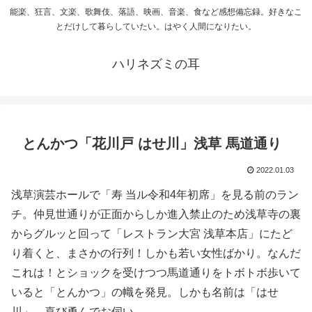
能楽、狂言、文楽、歌舞伎、落語、映画、音楽、食など感想備忘録。好きなこ
とだけして暮らしていたい。はやく人間になりたい。
ハリネズミの耳
とんかつ「花川戸 はせ川」浅草 馬道通り
2022.01.03
浅草演芸ホールで「寿 当ル令和4年初席」を見る前のラン
チ。仲見世通りが正面からしか進入禁止のため浅草寺の裏
からグルッと回って「レストラン大宮 浅草本店」にたど
り着くと、まさかの行列！しかも若い女性ばかり。なんだ
これは！とショックを受けつつ馬道通りをトボトボ歩いて
いると「とんかつ」の幟を発見。しかも名前は「はせ
川」、喜び勇んでお伺い。