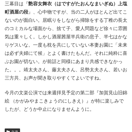
三幕目は『
艶容女舞衣（はですがたおんなまいぎぬ）上塩
町酒屋の段
』、心中物ですが、当の二人がほとんど出てこ
ないのが面白い。居眠りをしながら掃除をする丁稚の長太
のコミカルな場面から、捨て子、愛人問題など徐々に雰囲
気は重々しく。しかし酒屋茜屋半兵衛の息子、半七はかな
りゲスいな。一度も枕を共にしていない本妻お園に「未来
は必ず夫婦にて候」とよく書けたもんだ。それに純粋に喜
ぶお園が切ない。が前話と同様にあまり共感できなかっ
た。。。靖太夫さん、藤太夫さん、呂勢太夫さん、若いお
三方共、お声が聞き取りやすくてよいですね。
今月の文楽公演では来週拝見予定の第二部『加賀見山旧錦
絵 （かがみやまこきょうのにしきえ）』が特に楽しみで
したが、どうか中止になりませんように。