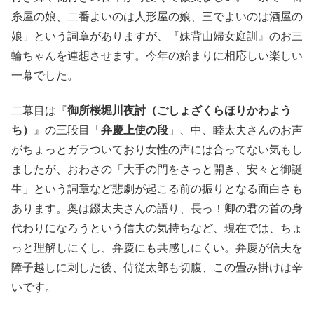
糸屋の娘、二番よいのは人形屋の娘、三でよいのは酒屋の
娘」という詞章がありますが、『妹背山婦女庭訓』のお三
輪ちゃんを連想させます。今年の始まりに相応しい楽しい
一幕でした。
二幕目は『
御所桜堀川夜討（ごしょざくらほりかわよう
ち）
』の三段目「
弁慶上使の段
」、中、睦太夫さんのお声
がちょっとガラついており女性の声には合ってない気もし
ましたが、おわさの「大手の門をさっと開き、安々と御誕
生」という詞章など悲劇が起こる前の振りとなる面白さも
あります。奥は錣太夫さんの語り、長っ！卿の君の首の身
代わりになろうという信夫の気持ちなど、現在では、ちょ
っと理解しにくし、弁慶にも共感しにくい。弁慶が信夫を
障子越しに刺した後、侍従太郎も切腹、この畳み掛けは辛
いです。