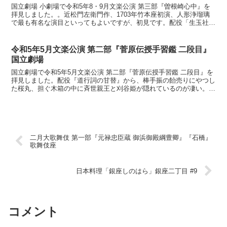
国立劇場 小劇場で令和5年8・9月文楽公演 第三部『曽根崎心中』を
拝見しました。。近松門左衛門作、1703年竹本座初演、人形浄瑠璃
で最も有名な演目といってもよいですが、初見です。配役「生玉社前
の段」は正直退屈でしたが、「天満屋の段」からは抜...
令和5年5月文楽公演 第二部『菅原伝授手習鑑 二段目』
国立劇場
国立劇場で令和5年5月文楽公演 第二部『菅原伝授手習鑑 二段目』を
拝見しました。配役『道行詞の甘替』から、棒手振の飴売りにやつし
た桜丸、担ぐ木箱の中に斉世親王と刈谷姫が隠れているのが凄い。ち
ょっと眠くなる道行でした。『安井汐待の段』は東京で...
二月大歌舞伎 第一部『元禄忠臣蔵 御浜御殿綱豊卿』『石橋』
歌舞伎座
日本料理「銀座しのはら」銀座二丁目 #9
コメント