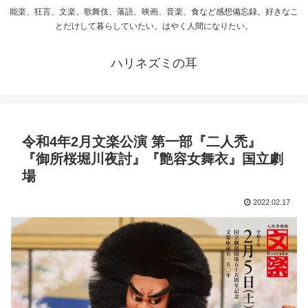
能楽、狂言、文楽、歌舞伎、落語、映画、音楽、食など感想備忘録。好きなこ
とだけして暮らしていたい。はやく人間になりたい。
ハリネズミの耳
令和4年2月文楽公演 第一部『二人禿』
『御所桜堀川夜討』『艶容女舞衣』国立劇
場
2022.02.17