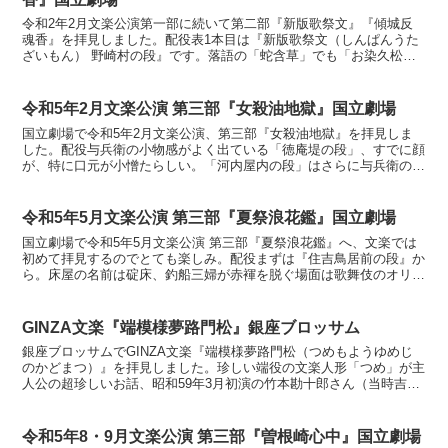
令和2年2月文楽公演第一部に続いて第二部『新版歌祭文』『傾城反
魂香』を拝見しました。配役表1本目は『新版歌祭文（しんぱんうた
ざいもん） 野崎村の段』です。落語の「蛇含草」でも「お染久松夫
婦食い」という餅の曲食が出てくるなど、伝統的な心中物で...
令和5年2月文楽公演 第三部『女殺油地獄』国立劇場
国立劇場で令和5年2月文楽公演、第三部『女殺油地獄』を拝見しま
した。配役与兵衛の小物感がよく出ている「徳庵堤の段」、すでに顔
が、特に口元が小憎たらしい。「河内屋内の段」はさらに与兵衛の放
蕩息子ぶりが炸裂、うさんくさい稲荷法印はよいとして、病...
令和5年5月文楽公演 第三部『夏祭浪花鑑』国立劇場
国立劇場で令和5年5月文楽公演 第三部『夏祭浪花鑑』へ、文楽では
初めて拝見するのでとても楽しみ。配役まずは『住吉鳥居前の段』か
ら。床屋の名前は碇床、釣船三婦が赤褌を脱ぐ場面は歌舞伎のオリジ
ナルなのか。暴れる団七の又から覗く赤褌に痺れます。団...
GINZA文楽『端模様夢路門松』銀座ブロッサム
銀座ブロッサムでGINZA文楽『端模様夢路門松（つめもようゆめじ
のかどまつ）』を拝見しました。珍しい端役の文楽人形「つめ」が主
人公の超珍しいお話、昭和59年3月初演の竹本勘十郎さん（当時吉田
蓑太郎）作、作曲は鶴澤清介さんの新作です。まずは木...
令和5年8・9月文楽公演 第三部『曽根崎心中』国立劇場