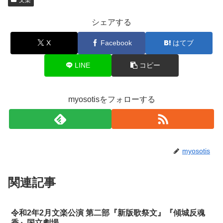
文楽
シェアする
X
Facebook
はてブ
LINE
コピー
myosotisをフォローする
myosotis
関連記事
令和2年2月文楽公演 第二部『新版歌祭文』『傾城反魂
香』国立劇場