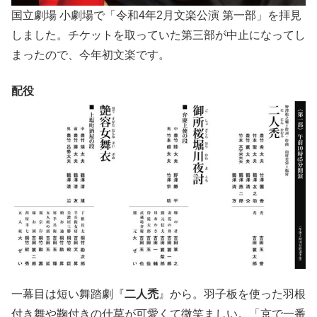
国立劇場 小劇場で「令和4年2月文楽公演 第一部」を拝見
しました。チケットを取っていた第三部が中止になってし
まったので、今年初文楽です。
配役
一幕目は短い舞踏劇『
二人禿
』から。羽子板を使った羽根
付き舞や鞠付きの仕草が可愛くて微笑ましい。「京で一番