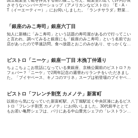
国立能楽堂で能を拝見する前の腹ごしらえ、能楽堂の近くで評判が良
さそうなハンバーガーショップ（アメリカンなビストロ）「E・A・
T（イーエーティー）」にお伺いしました。「ランチサラダ」野菜不
足なのでサラダを、こちらのお店、他の高級バーガー店より...
「銀座のみこ寿司」銀座六丁目
知人に新橋に「みこ寿司」という話題の寿司屋があるので行ってこい
と言われ、調べてみると銀座にも「銀座のみこ寿司」という名前でお
店があったので早速訪問。食べ放題とおこのみがあり、せっかくなの
で食べ放題（90分制）を予約。「真鯛」薄切り薄味の鯛、...
ビストロ「ニーケ」銀座一丁目 木挽丁仲通り
ちょこちょこお世話になっている東銀座、京橋公園前のビストロ？カ
フェバー？「ニーケ」で2周年記念の週替わりランチをいただきまし
た。「ブイヤベース、キノコのマリネ」スープは初登場のブイヤベー
ス、魚の旨味十分で濃厚、骨のざらりとした舌触りが、こう...
ビストロ「フレンチ割烹 カメノテ」新富町
以前から気になっていた新富町駅、八丁堀駅近く中央区湊にあるビス
トロ「フレンチ割烹 カメノテ」にお伺いしました。30代前半ととて
もお若い亀野シェフは、パリにある中山豊光シェフの「レストラン
トヨ」で修業後、築地のビストロ「ウオカメ」の立ち上げ...