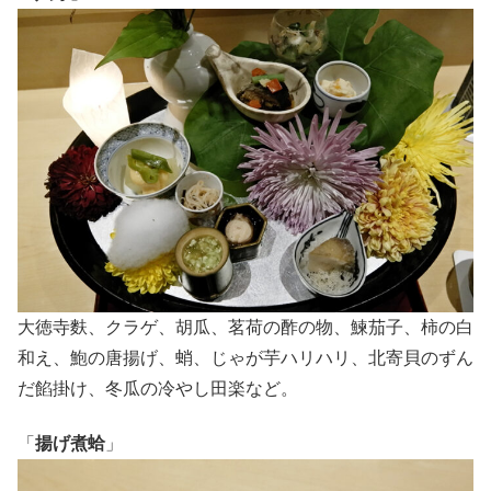
大徳寺麩、クラゲ、胡瓜、茗荷の酢の物、鰊茄子、柿の白
和え、鮑の唐揚げ、蛸、じゃが芋ハリハリ、北寄貝のずん
だ餡掛け、冬瓜の冷やし田楽など。
「
揚げ煮蛤
」