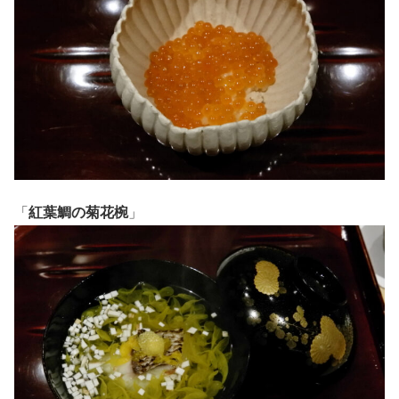
「
紅葉鯛の菊花椀
」