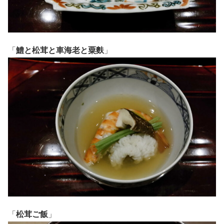
「
鱧と松茸と車海老と粟麩
」
「
松茸ご飯
」