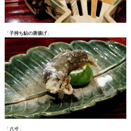
「
子持ち鮎の唐揚げ
」
「
八寸
」