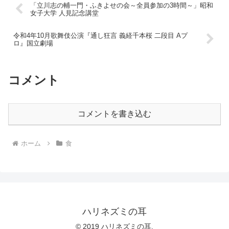
「立川志の輔一門・ふきよせの会～全員参加の3時間～」昭和
女子大学 人見記念講堂
令和4年10月歌舞伎公演『通し狂言 義経千本桜 二段目 Aプ
ロ』国立劇場
コメント
コメントを書き込む
ホーム
食
ハリネズミの耳
© 2019 ハリネズミの耳.