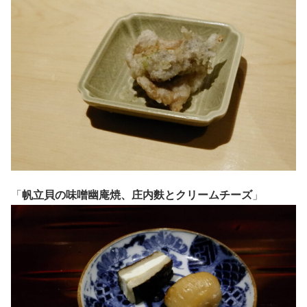
「
帆立貝の味噌幽庵焼、庄内麩とクリームチーズ
」