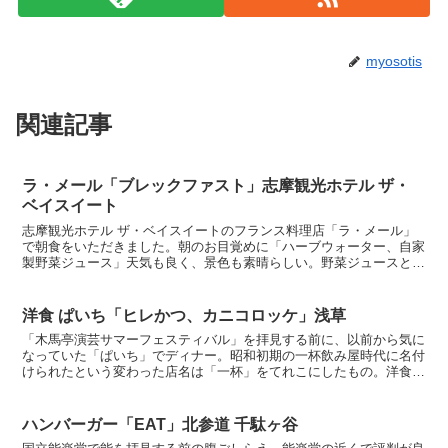
myosotis
関連記事
ラ・メール「ブレックファスト」志摩観光ホテル ザ・
ベイスイート
志摩観光ホテル ザ・ベイスイートのフランス料理店「ラ・メール」
で朝食をいただきました。朝のお目覚めに「ハーブウォーター、自家
製野菜ジュース」天気も良く、景色も素晴らしい。野菜ジュースとハ
ーブウォーターも最高です。「フルーツ、山村乳業ヨーグル...
洋食 ぱいち「ヒレかつ、カニコロッケ」浅草
「木馬亭演芸サマーフェスティバル」を拝見する前に、以前から気に
なっていた「ぱいち」でディナー。昭和初期の一杯飲み屋時代に名付
けられたという変わった店名は「一杯」をてれこにしたもの。洋食屋
としての営業は1936年という老舗レストランです。「ヒ...
ハンバーガー「EAT」北参道 千駄ヶ谷