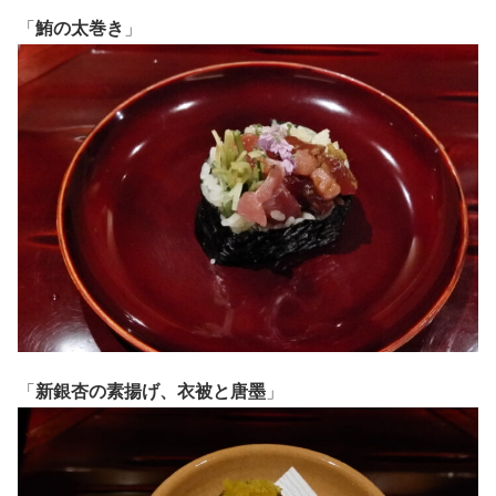
「
鮪の太巻き
」
「
新銀杏の素揚げ、衣被と唐墨
」