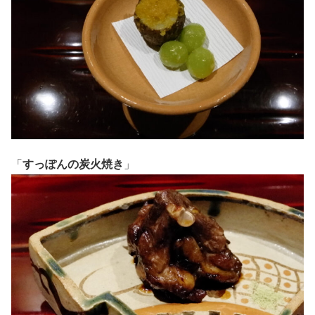
「
すっぽんの炭火焼き
」