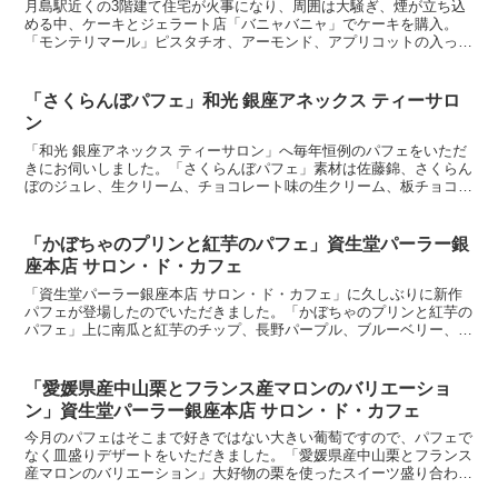
月島駅近くの3階建て住宅が火事になり、周囲は大騒ぎ、煙が立ち込
める中、ケーキとジェラート店「バニャバニャ」でケーキを購入。
「モンテリマール」ピスタチオ、アーモンド、アプリコットの入った
クリーム、ピスタチオ生地、アプリコットのジュレなど。上の...
「さくらんぼパフェ」和光 銀座アネックス ティーサロ
ン
「和光 銀座アネックス ティーサロン」へ毎年恒例のパフェをいただ
きにお伺いしました。「さくらんぼパフェ」素材は佐藤錦、さくらん
ぼのジュレ、生クリーム、チョコレート味の生クリーム、板チョコ、
キルシュ漬けのさくらんぼ、バニラアイス、チョコレート...
「かぼちゃのプリンと紅芋のパフェ」資生堂パーラー銀
座本店 サロン・ド・カフェ
「資生堂パーラー銀座本店 サロン・ド・カフェ」に久しぶりに新作
パフェが登場したのでいただきました。「かぼちゃのプリンと紅芋の
パフェ」上に南瓜と紅芋のチップ、長野パープル、ブルーベリー、ブ
ラックベリー、紅芋のブランマンジェ、かぼちゃプリン、チ...
「愛媛県産中山栗とフランス産マロンのバリエーショ
ン」資生堂パーラー銀座本店 サロン・ド・カフェ
今月のパフェはそこまで好きではない大きい葡萄ですので、パフェで
なく皿盛りデザートをいただきました。「愛媛県産中山栗とフランス
産マロンのバリエーション」大好物の栗を使ったスイーツ盛り合わ
せ。モンブラン、ロールケーキ、パウンドケーキ、キャラメル...