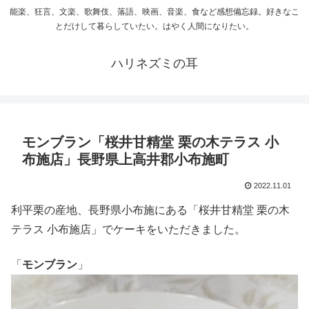
能楽、狂言、文楽、歌舞伎、落語、映画、音楽、食など感想備忘録。好きなこ
とだけして暮らしていたい。はやく人間になりたい。
ハリネズミの耳
モンブラン「桜井甘精堂 栗の木テラス 小
布施店」長野県上高井郡小布施町
2022.11.01
利平栗の産地、長野県小布施にある「桜井甘精堂 栗の木
テラス 小布施店」でケーキをいただきました。
「
モンブラン
」