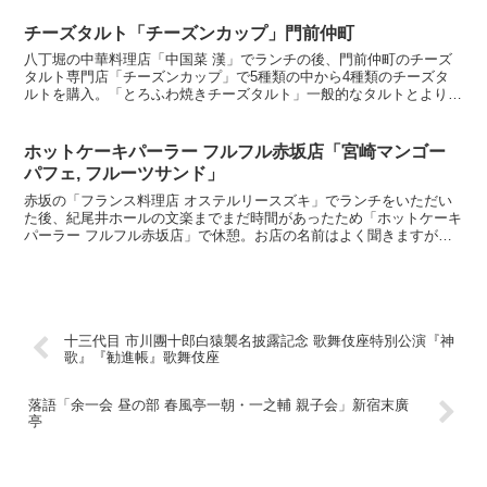
チーズタルト「チーズンカップ」門前仲町
八丁堀の中華料理店「中国菜 漢」でランチの後、門前仲町のチーズ
タルト専門店「チーズンカップ」で5種類の中から4種類のチーズタ
ルトを購入。「とろふわ焼きチーズタルト」一般的なタルトとよりも
深底形状、オーストラリア産のチーズを使用した中身はとろ...
ホットケーキパーラー フルフル赤坂店「宮崎マンゴー
パフェ, フルーツサンド」
赤坂の「フランス料理店 オステルリースズキ」でランチをいただい
た後、紀尾井ホールの文楽までまだ時間があったため「ホットケーキ
パーラー フルフル赤坂店」で休憩。お店の名前はよく聞きますが、
こんな場所にあったのか。「フルーツサンドイッチ（ハーフ...
十三代目 市川團十郎白猿襲名披露記念 歌舞伎座特別公演『神
歌』『勧進帳』歌舞伎座
落語「余一会 昼の部 春風亭一朝・一之輔 親子会」新宿末廣
亭