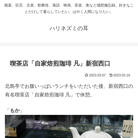
能楽、狂言、文楽、歌舞伎、落語、映画、音楽、食など感想備忘録。好きなこ
とだけして暮らしていたい。はやく人間になりたい。
ハリネズミの耳
喫茶店「自家焙煎珈琲 凡」新宿西口
2023.03.07
2023.03.19
北島亭でお腹いっぱいランチをいただいた後、新宿西口の
有名喫茶店「自家焙煎珈琲 凡」で休憩。
「
もか
」