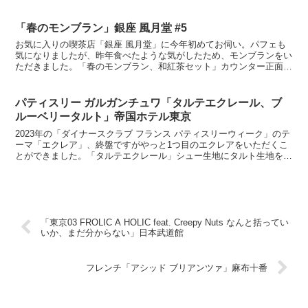
レンチ「ラ・トゥーエル」の下なのか。「チョコレートパ...
「春のモンブラン」銀座 風月堂 #5
お気に入りの喫茶店「銀座 風月堂」に今年初めてお伺い。パフェも
気になりましたが、昨年食べたような気がしたため、モンブランをい
ただきました。「春のモンブラン、和紅茶セット」カウンター正面で
作っていただき5分ほどで出来上がり。抹茶栗ペースト、栗...
パティスリー ガルガンチュワ「タルテエクレール、ブ
ルーベリータルト」帝国ホテル東京
2023年の「ダイナースクラブ フランス パティスリーウィーク」のテ
ーマ「エクレア」、終盤ですがやっと1つ目のエクレアをいただくこ
とができました。「タルテエクレール」シュー生地にタルト生地を挟
んだユニークな見た目、中にヘーゼルナッツクリーム...
「東京03 FROLIC A HOLIC feat. Creepy Nuts なんと括ってい
いか、まだ分からない」日本武道館
フレンチ「アシッド ブリアンツァ」麻布十番