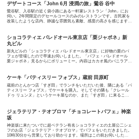
デザートコース「John 6月 浸潤の旅」鶯谷 谷中
鶯谷駅、入谷駅の近く袋小路にある一軒家レストラン「John」にお
伺い。2年間限定のデセールコースのみのレストランです。古民家を
改装したような店内、静謐な雰囲気も素敵、感度の高さを感じます。
「漬込 グリオット チョコ」キルシュ漬けのグリオット...
ショコラティエ パレドオール東京店「栗ジャポネ」新
丸ビル
新丸ビルの「ショコラティエ パレドオール東京店」に好物の栗のパ
フェが登場したので早速お伺いしました。「パフェ・パレドオール
栗ジャポネ」見るからにボリューミー。内容はカカオ風のバニラアイ
ス、栗きんとんソルベ、柿ソルベ、カカオ風味の羊羹、柿の...
ケーキ「パティスリー フォブス」蔵前 田原町
蔵前のとんかつ店「すぎ田」でランチをいただいた後、隣にある「パ
ティスリー フォブス」でケーキを購入。そしてその隣も「クレール
ドゥ リュンヌ」というケーキ屋なのか、また「すぎ田」に来ること
があれば利用してみたいです。「モンブラン」和栗のクリ...
ジェラテリア・テオブロマ「チョコレートパフェ」神楽
坂
神楽坂に来たついでに超ベテラン有名ショコラティエの土屋公二シェ
フのお店「ジェラテリア・テオブロマ」でパフェをいただきました。
10時30分から営業しており助かります。場所はこの前お伺いしたフ