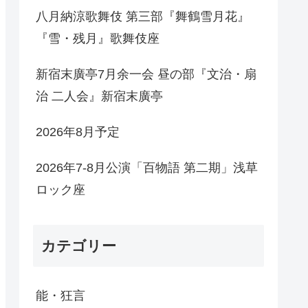
八月納涼歌舞伎 第三部『舞鶴雪月花』
『雪・残月』歌舞伎座
新宿末廣亭7月余一会 昼の部『文治・扇
治 二人会』新宿末廣亭
2026年8月予定
2026年7-8月公演「百物語 第二期」浅草
ロック座
カテゴリー
能・狂言