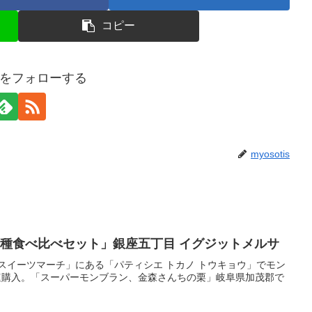
コピー
tisをフォローする
myosotis
3種食べ比べセット」銀座五丁目 イグジットメルサ
スイーツマーチ」にある「パティシエ トカノ トウキョウ」でモン
速購入。「スーパーモンブラン、金森さんちの栗」岐阜県加茂郡で