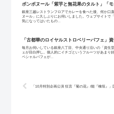
ボンボヌール「紫芋と無花果のタルト」「モ
銀座三越レストランフロアでカレーを食べた後、何か口直
ヌール」に久しぶりにお伺いしました。ウェブサイトで
気になってはいたもの...
「古都華のロイヤルストロベリーパフェ」資
毎月お伺いしている銀座八丁目、中央通り沿いの「資生堂
ェが目白押し。個人的にイチゴというフルーツがあまり
ペシャルパフェが...
「10月特別企画公演 狂言『菊の花』/能『檜垣』」