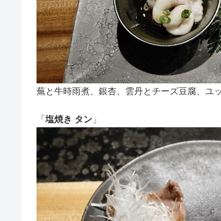
蕪と牛時雨煮、銀杏、雲丹とチーズ豆腐、ユ
「
塩焼き タン
」