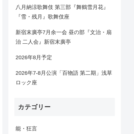
八月納涼歌舞伎 第三部『舞鶴雪月花』
『雪・残月』歌舞伎座
新宿末廣亭7月余一会 昼の部『文治・扇
治 二人会』新宿末廣亭
2026年8月予定
2026年7-8月公演「百物語 第二期」浅草
ロック座
カテゴリー
能・狂言