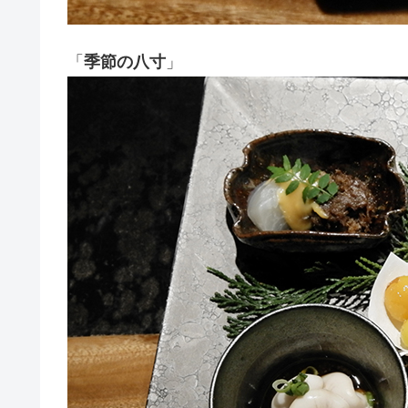
「
季節の八寸
」