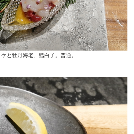
ッケと牡丹海老、鱈白子。普通。