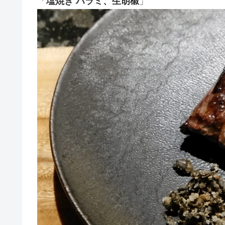
「
塩焼き ハラミ、生胡椒
」