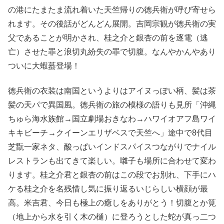
の港にたまたま流れ着いた天竺帰りの徳兵衛が呼び寄せら
れます。その後話がどんどん展開。吉岡宗観が徳兵衛の実
父であることが明かされ、桂之介と銀杏の前を逐電（逃
亡）させた罪と浪切丸紛失の罪で切腹。なんやかんやあり
ついに大蝦蟇登場！
徳兵衛の衣装は南国というよりはアイヌっぽい柄、髪は茶
髪の天パで異国風。徳兵衛の旅の模様の語りも見所「沖縄
ちゅら海水族館→国立劇場おきなわ→ハワイオアフ島ワイ
キキビーチ→クイーンエリザベスで天竺へ」途中で8代目
芝翫一家ネタ、酸っぱいインドスパイスつながりでナイル
レストランも出てきて楽しい。囃子も場所に合わせて変わ
ります。桂之介君と銀杏の前はこの段でお別れ、下手にハ
ケる桂之介を名残惜し気に振り返るいじらしい横顔が最
高。米吉君、今日も極上の癒しをありがとう！切腹とか筧
（地上から水を引く木の樋）に登ろうとした蛇が真っ二つ