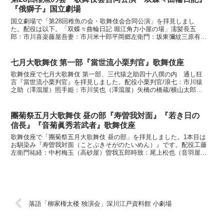
『俄獅子』国立劇場
国立劇場で「第28回稚魚の会・歌舞伎会合同公演」を拝見しまし
た。配役は以下。「双蝶々曲輪日記 堀江角力小屋の場」濡髪長五
郎：市川喜楽藤屋吾妻：市川米十郎平岡郷左衛門：坂東彌紋三原有右
衛門：尾上貴緑中居おせき：中村竹蝶同おたけ：片岡市也角力弟...
七月大歌舞伎 第一部『當世流小栗判官』歌舞伎座
歌舞伎座で七月大歌舞伎 第一部、三代猿之助四十八撰の内 通し狂
言『當世流小栗判官』を拝見しました。配役小栗判官/浪七：市川猿
之助（澤瀉屋）照手姫：市川笑也（澤瀉屋）矢橋の橋蔵/横山太郎：
坂東巳之助（大和屋）万屋娘お駒/岡村采女之助：尾上右近...
團菊祭五月大歌舞伎 昼の部『寿曽我対面』『若き日の
信長』『音菊眞秀若武者』歌舞伎座
歌舞伎座で「團菊祭五月大歌舞伎 昼の部」を拝見しました。1本目は
お馴染み『寿曽我対面（ことぶきそがのたいめん）』です。配役工藤
左衛門祐経：中村梅玉（高砂屋）曽我五郎時致：尾上松也（音羽屋）
曽我十郎祐成：尾上右近（音羽屋）小林朝比奈： 坂東巳...
落語「柳家権太楼 独演会」深川江戸資料館 小劇場