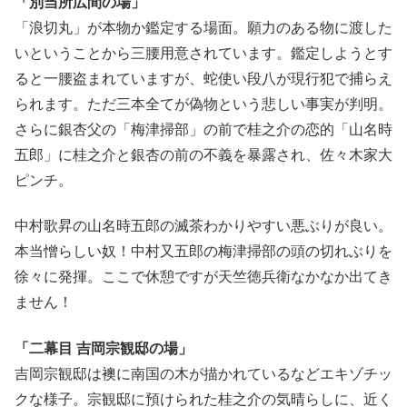
「別当所広間の場」
「浪切丸」が本物か鑑定する場面。願力のある物に渡した
いということから三腰用意されています。鑑定しようとす
ると一腰盗まれていますが、蛇使い段八が現行犯で捕らえ
られます。ただ三本全てが偽物という悲しい事実が判明。
さらに銀杏父の「梅津掃部」の前で桂之介の恋的「山名時
五郎」に桂之介と銀杏の前の不義を暴露され、佐々木家大
ピンチ。
中村歌昇の山名時五郎の滅茶わかりやすい悪ぶりが良い。
本当憎らしい奴！中村又五郎の梅津掃部の頭の切れぶりを
徐々に発揮。ここで休憩ですが天竺徳兵衛なかなか出てき
ません！
「二幕目 吉岡宗観邸の場」
吉岡宗観邸は襖に南国の木が描かれているなどエキゾチッ
クな様子。宗観邸に預けられた桂之介の気晴らしに、近く