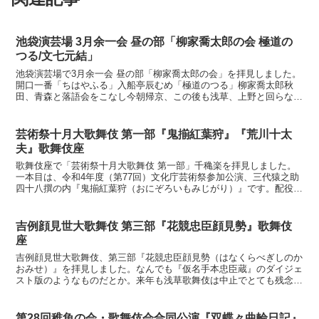
池袋演芸場 3月余一会 昼の部「柳家喬太郎の会 極道の
つる/文七元結」
池袋演芸場で3月余一会 昼の部「柳家喬太郎の会」を拝見しました。
開口一番「ちはやふる」入船亭辰むめ「極道のつる」柳家喬太郎秋
田、青森と落語会をこなし今朝帰京、この後も浅草、上野と回らなと
いけないので、出来るだけ頑張るといいながらも、ちゃんと...
芸術祭十月大歌舞伎 第一部『鬼揃紅葉狩』『荒川十太
夫』歌舞伎座
歌舞伎座で「芸術祭十月大歌舞伎 第一部」千穐楽を拝見しました。
一本目は、令和4年度（第77回）文化庁芸術祭参加公演、三代猿之助
四十八撰の内『鬼揃紅葉狩（おにぞろいもみじがり）』です。配役更
科の前実は戸隠山の鬼女：市川猿之助（澤瀉屋）平維茂：...
吉例顔見世大歌舞伎 第三部『花競忠臣顔見勢』歌舞伎
座
吉例顔見世大歌舞伎、第三部『花競忠臣顔見勢（はなくらべぎしのか
おみせ）』を拝見しました。なんでも『仮名手本忠臣蔵』のダイジェ
スト版のようなものだとか。来年も浅草歌舞伎は中止でとても残念で
すが、題名からも想像されるように今をときめく若手役者が...
第28回稚魚の会・歌舞伎会合同公演『双蝶々曲輪日記』