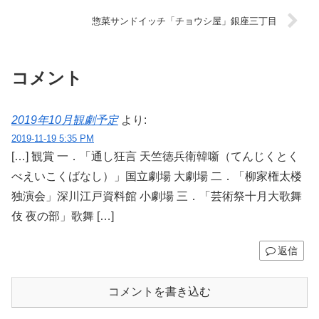
惣菜サンドイッチ「チョウシ屋」銀座三丁目
コメント
2019年10月観劇予定
より:
2019-11-19 5:35 PM
[…] 観賞 一．「通し狂言 天竺徳兵衛韓噺（てんじくとく
べえいこくばなし）」国立劇場 大劇場 二．「柳家権太楼
独演会」深川江戸資料館 小劇場 三．「芸術祭十月大歌舞
伎 夜の部」歌舞 […]
返信
コメントを書き込む