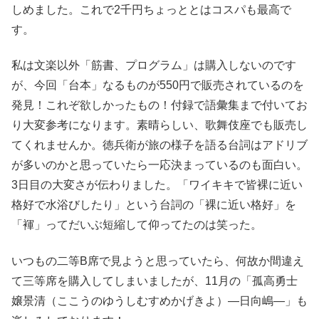
しめました。これで2千円ちょっととはコスパも最高で
す。
私は文楽以外「筋書、プログラム」は購入しないのです
が、今回「台本」なるものが550円で販売されているのを
発見！これぞ欲しかったもの！付録で語彙集まで付いてお
り大変参考になります。素晴らしい、歌舞伎座でも販売し
てくれませんか。徳兵衛が旅の様子を語る台詞はアドリブ
が多いのかと思っていたら一応決まっているのも面白い。
3日目の大変さが伝わりました。「ワイキキで皆裸に近い
格好で水浴びしたり」という台詞の「裸に近い格好」を
「褌」ってだいぶ短縮して仰ってたのは笑った。
いつもの二等B席で見ようと思っていたら、何故か間違え
て三等席を購入してしまいましたが、11月の「孤高勇士
嬢景清（ここうのゆうしむすめかげきよ）―日向嶋―」も