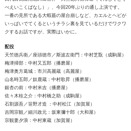
べえいこくばなし）」、今回20年ぶりの通し上演です。
一番の見所である大蝦蟇の屋台崩しなど、カエルとヘビが
いっぱいでてくるというチラシ裏を見ているだけでワクワ
クするお話ですが、実際はいかに。
配役
天竺徳兵衛／座頭徳市／斯波左衛門：中村芝翫（成駒屋）
梅津掃部：中村又五郎（播磨屋）
梅津奥方葛城：市川高麗蔵（高麗屋）
山名時五郎／奴鹿蔵：中村歌昇（播磨屋）
銀杏の前：中村米吉（播磨屋）
佐々木桂之介：中村橋之助（成駒屋）
石割源吾／笹野才造 ：中村松江（加賀屋）
吉岡宗観／細川政元：坂東彌十郎（大和屋）
宗観妻夕浪：中村東蔵（加賀屋）