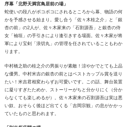
序幕「北野天満宮鳥居前の場」
蛇使いの段八がボコボコにされるところから幕、物語の何
かを予感させる始まり。愛し合う「佐々木桂之介」と「銀
杏の前」の2人が、佐々木家来の「石割源吾」と銀杏の侍
女「袖垣」の手引きにより逢引きする場面。佐々木家が将
軍により宝剣「浪切丸」の管理を任されていることもわか
ります。
中村橋之助の桂之介の男振りが素敵！涼やかでとても上品
な優男。中村米吉の銀杏の前とはベストカップル賞を送り
たい！米吉君相変わらずお可愛いです。この話、舞台装置
に凝りすぎたためか、ストーリーがちと分かりにく（分か
らなくても楽しめるが）。佐々木家来の石割源吾は実は悪
い奴、おそらく後ほど出てくる「吉岡宗観」の息がかかっ
ていたものと思われます。