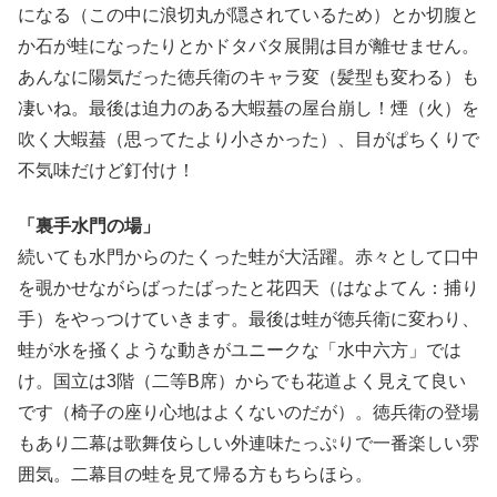
になる（この中に浪切丸が隠されているため）とか切腹と
か石が蛙になったりとかドタバタ展開は目が離せません。
あんなに陽気だった徳兵衛のキャラ変（髪型も変わる）も
凄いね。最後は迫力のある大蝦蟇の屋台崩し！煙（火）を
吹く大蝦蟇（思ってたより小さかった）、目がぱちくりで
不気味だけど釘付け！
「裏手水門の場」
続いても水門からのたくった蛙が大活躍。赤々として口中
を覗かせながらばったばったと花四天（はなよてん：捕り
手）をやっつけていきます。最後は蛙が徳兵衛に変わり、
蛙が水を掻くような動きがユニークな「水中六方」では
け。国立は3階（二等B席）からでも花道よく見えて良い
です（椅子の座り心地はよくないのだが）。徳兵衛の登場
もあり二幕は歌舞伎らしい外連味たっぷりで一番楽しい雰
囲気。二幕目の蛙を見て帰る方もちらほら。