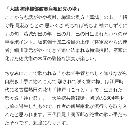
「大詰 梅津掃部館奥座敷庭先の場」
ここからも話がやや複雑。梅津の奥方「葛城」の出、「招
ぐ蝶 尾花がもとの 思いくさ 朽ちなば朽ちよ 袖のしずくに
」の句、葛城が巳の年、巳の月、巳の日生まれというのが
重要ポイント。坂東彌十郎二役目の上使（将軍家からの使
者）細川政元がやってきて追い込まれる梅津掃部。座頭に
化けた徳兵衛の木琴の剽軽な演奏が楽しい。
ちなみにここで歌われる「かねて手管とわしゃ知りながら
口説き上手に惚れこんで 騙されて咲く室の梅」は江戸時
代に名古屋熱田の花街「神戸（ごうど）」で、生まれた
都々逸「神戸節」、「天竺徳兵衛韓噺」初演の1804年少
し前に誕生したもので、作者の鶴屋南北が流行りを取り入
れたと思われます。三代目尾上菊五郎が絶世の歌い手だっ
たそうです。勉強になります。