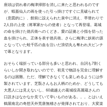
座頭は切れ者の梅津掃部を消しに来たと思われるのです
が、蝦蟇仙人の画を使った引っ掛けですぐに見破られて
（意図的に）、館前に設えられた泉中に消え、早替わりで
2人目の上使（将軍家からの使者）となって再登場。葛城
の命を掛けた徳兵衛へのくどき。愛の証拠と小指を切った
血を掛けられ、正体を表す徳兵衛。さらに梅津に妖術の源
となっていた蛙千匹の血を注いだ浪切丸も奪われ大ピンチ
で幕となります。
おそらく端折っている部分も多いと思われ、台詞も7割く
らいしか聞き取れないのでで、初見で物語を完全に理解す
るのは困難。ただ、理解できなくても楽しめるようには作
製されています。芝翫さんもお人柄のためか、どうしても
大悪人には見えないし、60歳越えの葛城役高麗蔵さんの
口説きはなかなか見ていて辛いものがある。。。とはいえ
鶴屋南北の奇想天外荒唐無稽さが発揮されており、大変楽