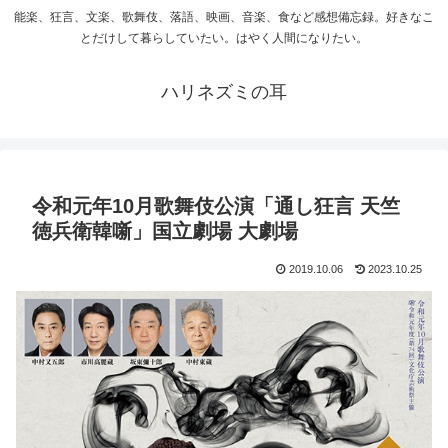
能楽、狂言、文楽、歌舞伎、落語、映画、音楽、食など感想備忘録。好きなこ
とだけして暮らしていたい。はやく人間になりたい。
ハリネズミの耳
令和元年10月歌舞伎公演「通し狂言 天竺
徳兵衛韓噺」国立劇場 大劇場
2019.10.06
2023.10.25