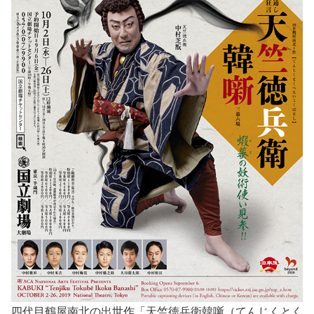
四代目鶴屋南北の出世作「天竺徳兵衛韓噺（てんじくとく