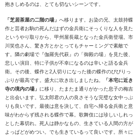
抱きしめるのは、とても切ないシーンです。
「芝居茶屋の二階の場」
へ移ります。お染の兄、太鼓持蝶
作と芸者お駒の死んだはずの金兵衛にそっくりな人を見た
というやり取りから、甲州屋長蔵となった金兵衛登場。市
川笑也さん、驚き方とかとってもチャーミングで素敵で
す。隣の劇場で『伽羅先代萩』の「御殿の場」を見た後、
悲しい演目、特に子供が不幸になるのは辛いと語る金兵
衛。その後、蝶作と2人切りになった後の蝶作のびびりっ
ぷりが最高です。盛大に吹き出しましたね。
「本宅に近き
寺の境内の場」
に移り、たまたま通りがかった息子の梅吉
と出会います。弘太郎君の人の良さそうな完璧な女中っぷ
りも良いです。最後は意を決して、自宅へ帰る金兵衛と意
味がわからず残される蝶作で幕。歌舞伎には珍しいしれっ
とした幕切れ。死人は静かなもの、生きている人間の方が
よっぱどがめつい。でも生きているって良いです。所々に