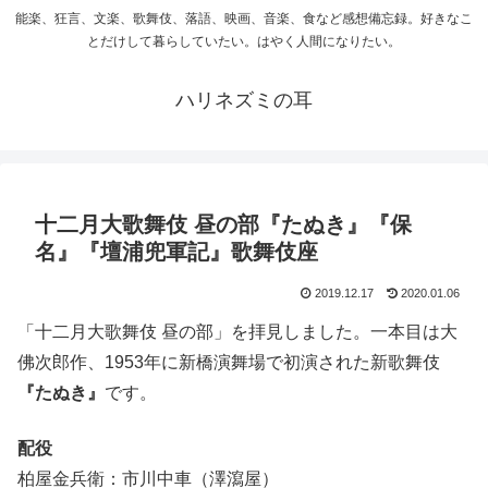
能楽、狂言、文楽、歌舞伎、落語、映画、音楽、食など感想備忘録。好きなこ
とだけして暮らしていたい。はやく人間になりたい。
ハリネズミの耳
十二月大歌舞伎 昼の部『たぬき』『保
名』『壇浦兜軍記』歌舞伎座
2019.12.17
2020.01.06
「十二月大歌舞伎 昼の部」を拝見しました。一本目は大
佛次郎作、1953年に新橋演舞場で初演された新歌舞伎
『たぬき』
です。
配役
柏屋金兵衛：市川中車（澤瀉屋）