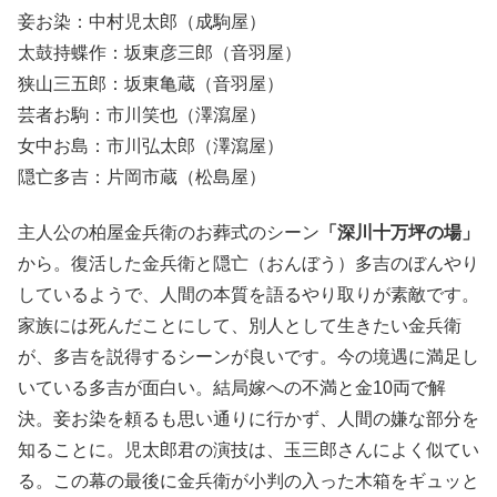
妾お染：中村児太郎（成駒屋）
太鼓持蝶作：坂東彦三郎（音羽屋）
狭山三五郎：坂東亀蔵（音羽屋）
芸者お駒：市川笑也（澤瀉屋）
女中お島：市川弘太郎（澤瀉屋）
隠亡多吉：片岡市蔵（松島屋）
主人公の柏屋金兵衛のお葬式のシーン
「深川十万坪の場」
から。復活した金兵衛と隠亡（おんぼう）多吉のぼんやり
しているようで、人間の本質を語るやり取りが素敵です。
家族には死んだことにして、別人として生きたい金兵衛
が、多吉を説得するシーンが良いです。今の境遇に満足し
いている多吉が面白い。結局嫁への不満と金10両で解
決。妾お染を頼るも思い通りに行かず、人間の嫌な部分を
知ることに。児太郎君の演技は、玉三郎さんによく似てい
る。この幕の最後に金兵衛が小判の入った木箱をギュッと