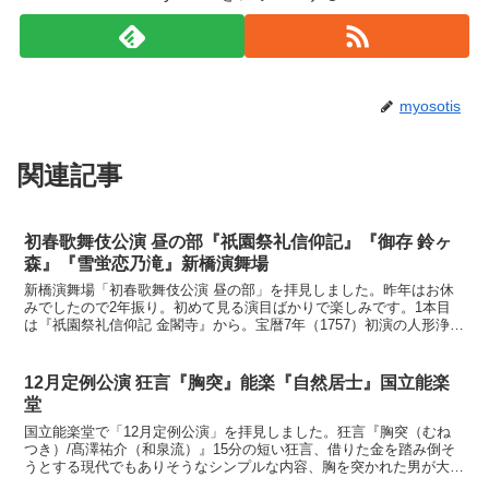
myosotis
関連記事
初春歌舞伎公演 昼の部『祇園祭礼信仰記』『御存 鈴ヶ
森』『雪蛍恋乃滝』新橋演舞場
新橋演舞場「初春歌舞伎公演 昼の部」を拝見しました。昨年はお休
みでしたので2年振り。初めて見る演目ばかりで楽しみです。1本目
は『祇園祭礼信仰記 金閣寺』から。宝暦7年（1757）初演の人形浄瑠
璃、全5段の中の4段目が「金閣寺」、ありがちです...
12月定例公演 狂言『胸突』能楽『自然居士』国立能楽
堂
国立能楽堂で「12月定例公演」を拝見しました。狂言『胸突（むね
つき）/髙澤祐介（和泉流）』15分の短い狂言、借りた金を踏み倒そ
うとする現代でもありそうなシンプルな内容、胸を突かれた男が大袈
裟に痛がっていたのは覚えていますが基本爆睡。能『自然...