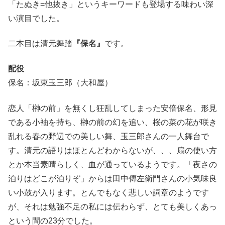
「たぬき=他抜き」というキーワードも登場する味わい深
い演目でした。
二本目は清元舞踏
『保名』
です。
配役
保名：坂東玉三郎（大和屋）
恋人「榊の前」を無くし狂乱してしまった安倍保名、形見
である小袖を持ち、榊の前の幻を追い、桜の菜の花が咲き
乱れる春の野辺での美しい舞、玉三郎さんの一人舞台で
す。清元の語りはほとんどわからないが、、、扇の使い方
とか本当素晴らしく、血が通っているようです。「夜さの
泊りはどこが泊りぞ」からは田中傳左衛門さんの小気味良
い小鼓が入ります。とんでもなく悲しい詞章のようです
が、それは勉強不足の私には伝わらず、とても美しくあっ
という間の23分でした。