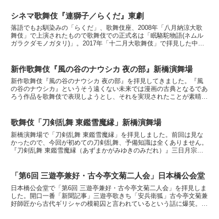
シネマ歌舞伎『連獅子／らくだ』東劇
落語でもお馴染みの「らくだ」、歌舞伎座、2008年「八月納涼大歌
舞伎」で上演されたもので歌舞伎での正式名は「眠駱駝物語(ネムル
ガラクダモノガタリ)」。2017年「十二月大歌舞伎」で拝見した中車
さん、愛之助さんの「らくだ」は拝見しましたが、内...
新作歌舞伎『風の谷のナウシカ 夜の部』新橋演舞場
新作歌舞伎『風の谷のナウシカ 夜の部』を拝見してきました。『風
の谷のナウシカ』というそう遠くない未来では漫画の古典となるであ
ろう作品を歌舞伎で表現しようとし、それを実現されたことが素晴ら
しい。関わった全ての方々に感謝です。貪欲な歌舞伎の本質...
歌舞伎「刀剣乱舞 東鑑雪魔縁」新橋演舞場
新橋演舞場で「刀剣乱舞 東鑑雪魔縁」を拝見しました。前回は見な
かったので、今回が初めての刀剣乱舞、予備知識は全くありません。
『刀剣乱舞 東鑑雪魔縁（あずまかがみゆきのみだれ）』三日月宗近/
羅刹微塵：尾上松也（音羽屋）陸奥守吉行/源実朝：中村...
「第6回 三遊亭兼好・古今亭文菊二人会」日本橋公会堂
日本橋公会堂で「第6回 三遊亭兼好・古今亭文菊二人会」を拝見しま
した。開口一番「新聞記事」三遊亭歌きち「安兵衛狐」古今亭文菊兼
好師匠から古代ギリシャの模範囚と言われているという話に爆笑。狐
を助ける優しい安兵衛、幽霊の女房と狐の女房の表現が楽...