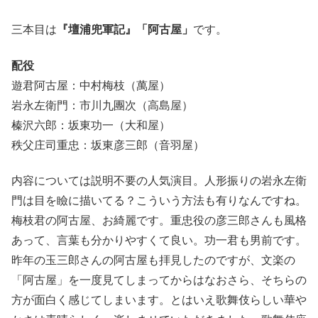
三本目は
『壇浦兜軍記』「阿古屋」
です。
配役
遊君阿古屋：中村梅枝（萬屋）
岩永左衛門：市川九團次（高島屋）
榛沢六郎：坂東功一（大和屋）
秩父庄司重忠：坂東彦三郎（音羽屋）
内容については説明不要の人気演目。人形振りの岩永左衛
門は目を瞼に描いてる？こういう方法も有りなんですね。
梅枝君の阿古屋、お綺麗です。重忠役の彦三郎さんも風格
あって、言葉も分かりやすくて良い。功一君も男前です。
昨年の玉三郎さんの阿古屋も拝見したのですが、文楽の
「阿古屋」を一度見てしまってからはなおさら、そちらの
方が面白く感じてしまいます。とはいえ歌舞伎らしい華や