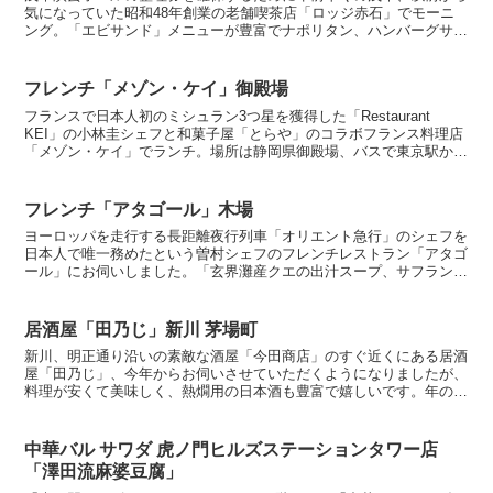
気になっていた昭和48年創業の老舗喫茶店「ロッジ赤石」でモーニ
ング。「エビサンド」メニューが豊富でナポリタン、ハンバーグサン
ド、カツ丼、モーニングセットなども迷いましたが、名物の...
フレンチ「メゾン・ケイ」御殿場
フランスで日本人初のミシュラン3つ星を獲得した「Restaurant
KEI」の小林圭シェフと和菓子屋「とらや」のコラボフランス料理店
「メゾン・ケイ」でランチ。場所は静岡県御殿場、バスで東京駅から
「御殿場プレミアム・アウトレット」へ移動し、...
フレンチ「アタゴール」木場
ヨーロッパを走行する長距離夜行列車「オリエント急行」のシェフを
日本人で唯一務めたという曽村シェフのフレンチレストラン「アタゴ
ール」にお伺いしました。「玄界灘産クエの出汁スープ、サフラン風
味」浅利、蜆、茴香（ういきょう）、けっこうパンチの効い...
居酒屋「田乃じ」新川 茅場町
新川、明正通り沿いの素敵な酒屋「今田商店」のすぐ近くにある居酒
屋「田乃じ」、今年からお伺いさせていただくようになりましたが、
料理が安くて美味しく、熱燗用の日本酒も豊富で嬉しいです。年の瀬
の今日はどこのお店に行こうか迷いましたが、美味しい刺身...
中華バル サワダ 虎ノ門ヒルズステーションタワー店
「澤田流麻婆豆腐」