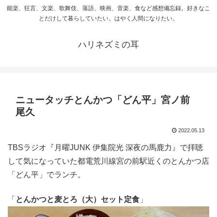
能楽、狂言、文楽、歌舞伎、落語、映画、音楽、食など感想備忘録。好きなこ
とだけして暮らしていたい。はやく人間になりたい。
ハリネズミの耳
ニュータッチとんかつ「どん平」宮ノ前
尾久
2022.05.13
TBSラジオ『月曜JUNK 伊集院光 深夜の馬鹿力』で拝聴
して気になっていた都電荒川線宮の前駅近くのとんかつ店
「どん平」でランチ。
「
とんかつと麦とろ（大）セット定食
」