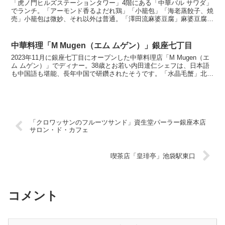
「虎ノ門ヒルズステーションタワー」4階にある「中華バル サワダ」
でランチ。「アーモンド香るよだれ鶏」「小籠包」「海老蒸餃子、焼
売」小籠包は微妙、それ以外は普通。「澤田流麻婆豆腐」麻婆豆腐に
対する理解が浅いですが、美味しく。特に頭に思い浮かぶ...
中華料理「M Mugen（エム ムゲン）」銀座七丁目
2023年11月に銀座七丁目にオープンした中華料理店「M Mugen（エ
ム ムゲン）」でディナー。38歳とお若い内田達仁シェフは、日本語
も中国語も堪能、長年中国で研鑽されたそうです。「水晶毛蟹」北海
道毛蟹、バフン雲丹、トマトと赤酢のジュレ、...
「クロワッサンのフルーツサンド」資生堂パーラー銀座本店
サロン・ド・カフェ
喫茶店「皇琲亭」池袋駅東口
コメント