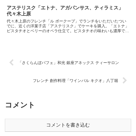
アステリスク「エトナ、アガパンサス、ティラミス」
代々木上原
代々木上原のフレンチ「ル ボークープ」でランチをいただいたつい
でに、近くの洋菓子店「アステリスク」でケーキを購入。「エトナ」
ピスタチオとベリーのオペラ仕立て。ピスタチオの味わいも濃厚で旨
い。ダックワーズのような生地、爽やかなベリーの調和も素...
「さくらんぼパフェ」和光 銀座アネックス ティーサロン
フレンチ 創作料理「ワインバル キクオ」八丁堀
コメント
コメントを書き込む