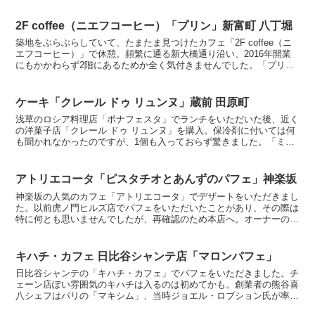
2F coffee（ニエフコーヒー）「プリン」新富町 八丁堀
築地をぶらぶらしていて、たまたま見つけたカフェ「2F coffee（ニ
エフコーヒー）」で休憩。頻繁に通る新大橋通り沿い、2016年開業
にもかかわらず2階にあるためか全く気付きませんでした。「プリ
ン」サイズ大きめ、程よい固さでビターなカラメル...
ケーキ「クレール ドゥ リュンヌ」蔵前 田原町
浅草のロシア料理店「ボナフェスタ」でランチをいただいた後、近く
の洋菓子店「クレール ドゥ リュンヌ」を購入。保冷剤に付いては何
も聞かれなかったのですが、1個も入っておらず驚きました。「ミル
フィーユ」こちらの名物らしき変わった形の縦型ミルフィ...
アトリエコータ「ピスタチオとあんずのパフェ」神楽坂
神楽坂の人気のカフェ「アトリエコータ」でデザートをいただきまし
た。以前虎ノ門ヒルズ店でパフェをいただいたことがあり、その際は
特に何とも思いませんでしたが、再確認のため本店へ。オーナーの吉
岡シェフもいらっしゃいました。「モンブラン」内容はマロ...
キハチ・カフェ 日比谷シャンテ店「マロンパフェ」
日比谷シャンテの「キハチ・カフェ」でパフェをいただきました。チ
ェーン店ぽい雰囲気のキハチは入るのは初めてかも。創業者の熊谷喜
八シェフはパリの「マキシム」、当時ジョエル・ロブション氏が率い
ていた「ホテル・コンコルド・ラファイエット」でセクショ...