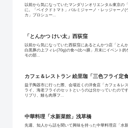
以前から気になっていたマンダリンオリエンタル東京の「ピ
に。「ベイクドトマト」パルミジャーノ・レッジャーノ(
カ」プロシュー...
「とんかつ けい太」西荻窪
以前から気になっていた西荻窪にあるとんかつ店「とんかつ
白黒豚の上フィレ(70g)の食べ比べ膳」月末にイベント
モの部...
カフェ＆レストラン 絵里珈「三色フライ定
益子陶器市に行った際、会場近くの洋食店「カフェ＆レス
ライ、海老フライのセットというのは分かっていたので
リプリ、鯵も肉厚フ...
中華料理「水新菜館」浅草橋
先週、知人から話を聞いて興味を持った中華料理店「水