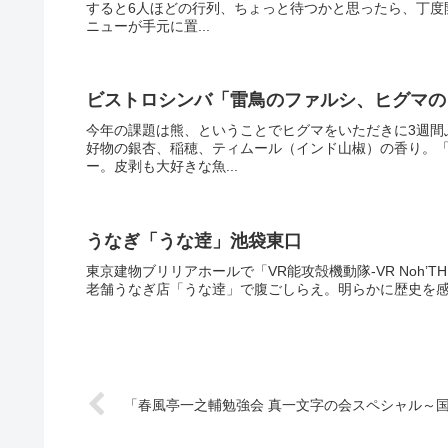
すると6人ほどの行列、ちょっと待つかと思ったら、丁度
ニューが手元に置...
ビストロシンバ「雷鳥のファルシ、ヒグマのロ
今年の課題は熊、ということでヒグマをいただきに3週間
好物の銀杏、稲穂、ティムール（インド山椒）の香り。
ー。皮剥も大好きな魚...
うなぎ「うな逹」池袋東口
東京建物ブリリアホールで「VR能攻殻機動隊-VR Noh’THE 
老舗うなぎ店「うな逹」で腹ごしらえ。明らかに歴史を感
「春風亭一之輔勉強会 真一文字の会スペシャル～