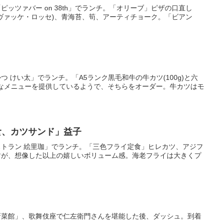
ッツァバー on 38th」でランチ。「オリーブ」ピザの口直し
ヴァッケ・ロッセ)、青海苔、筍、アーティチョーク。「ビアン
 けい太」でランチ。「A5ランク黒毛和牛の牛カツ(100g)と六
的なメニューを提供しているようで、そちらをオーダー。牛カツはモ
食、カツサンド」益子
トラン 絵里珈」でランチ。「三色フライ定食」ヒレカツ、アジフ
すが、想像した以上の嬉しいボリューム感。海老フライは大きくプ
新菜館」、歌舞伎座で仁左衛門さんを堪能した後、ダッシュ。到着