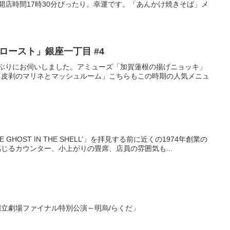
開店時間17時30分ぴったり。幸運です。「あんかけ焼きそば」メ
ースト」銀座一丁目 #4
ぶりにお伺いしました。アミューズ「加賀蓮根の揚げニョッキ」
「皮剥のマリネとマッシュルーム」こちらもこの時期の人気メニュ
GHOST IN THE SHELL’」を拝見する前に近くの1974年創業の
じるカウンター、小上がりの畳席、店員の雰囲気も...
国立劇場ファイナル特別公演～明烏/らくだ」