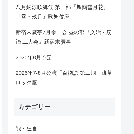
八月納涼歌舞伎 第三部『舞鶴雪月花』
『雪・残月』歌舞伎座
新宿末廣亭7月余一会 昼の部『文治・扇
治 二人会』新宿末廣亭
2026年8月予定
2026年7-8月公演「百物語 第二期」浅草
ロック座
カテゴリー
能・狂言