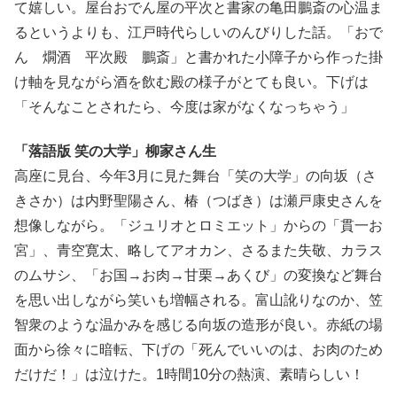
て嬉しい。屋台おでん屋の平次と書家の亀田鵬斎の心温ま
るというよりも、江戸時代らしいのんびりした話。「おで
ん 燗酒 平次殿 鵬斎」と書かれた小障子から作った掛
け軸を見ながら酒を飲む殿の様子がとても良い。下げは
「そんなことされたら、今度は家がなくなっちゃう」
「落語版 笑の大学」柳家さん生
高座に見台、今年3月に見た舞台「笑の大学」の向坂（さ
きさか）は内野聖陽さん、椿（つばき）は瀬戸康史さんを
想像しながら。「ジュリオとロミエット」からの「貫一お
宮」、青空寛太、略してアオカン、さるまた失敬、カラス
のムサシ、「お国→お肉→甘栗→あくび」の変換など舞台
を思い出しながら笑いも増幅される。富山訛りなのか、笠
智衆のような温かみを感じる向坂の造形が良い。赤紙の場
面から徐々に暗転、下げの「死んでいいのは、お肉のため
だけだ！」は泣けた。1時間10分の熱演、素晴らしい！