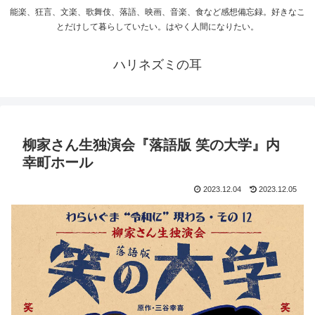
能楽、狂言、文楽、歌舞伎、落語、映画、音楽、食など感想備忘録。好きなこ
とだけして暮らしていたい。はやく人間になりたい。
ハリネズミの耳
柳家さん生独演会『落語版 笑の大学』内
幸町ホール
2023.12.04
2023.12.05