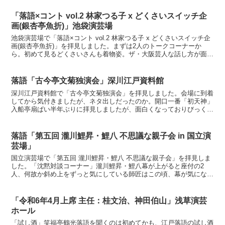
「落語×コント vol.2 林家つる子 x どくさいスイッチ企
画(銀杏亭魚折)」池袋演芸場
池袋演芸場で「落語×コント vol.2 林家つる子 x どくさいスイッチ企
画(銀杏亭魚折)」を拝見しました。まずは2人のトークコーナーか
ら。初めて見るどくさいさんも着物姿。ザ・大阪芸人な話し方が面白
い。お二人は同じ年で落研時代からのお知り合...
落語「古今亭文菊独演会」深川江戸資料館
深川江戸資料館で「古今亭文菊独演会」を拝見しました。会場に到着
してから気付きましたが、ネタ出しだったのか。開口一番「初天神」
入船亭扇ぱい半年ぶりに拝見しましたが、面白くなっておりびっく
り。お顔に華もあるし、今後が楽しみ。「出来心」古今亭文菊...
落語「第五回 瀧川鯉昇・鯉八 不思議な親子会 in 国立演
芸場」
国立演芸場で「第五回 瀧川鯉昇・鯉八 不思議な親子会」を拝見しま
した。「沈黙対談コーナー」瀧川鯉昇・鯉八幕が上がると座付の2
人、何故か斜め上をずっと気にしている師匠はこの頃、幕が気になる
お年頃らしい。国立劇場の幕は厚くて、会場の声もショット...
「令和6年4月上席 主任：桂文治、神田伯山」浅草演芸
ホール
「試し酒」笑福亭鶴光落語を聞くのは初めてかも、江戸落語の試し酒