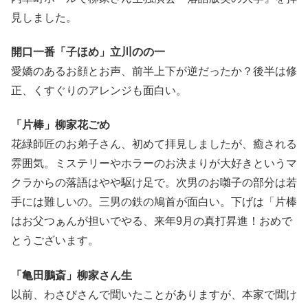
見しました。
開口一番「子ほめ」立川のの一
愛嬌のあるお顔とお声、前半上下が逆だったか？後半は修
正、くすぐりのアレンジも面白い。
「片棒」柳家花ごめ
花緑師匠のお弟子さん、初めて拝見しましたが、癒される
雰囲気。ミステリーやホラーのお決まりが大好きというマ
クラからの落語はやや駆け足で。次男のお囃子の部分は若
手には難しいの。三男の鉄の鳩首が面白い。下げは「片棒
はお父つぁんが担いでやる、来年9月の真打昇進！おめで
とうございます。
「亀田鵬斎」柳家さん生
以前、わさびさんで聞いたことがありますが、本家で聞け