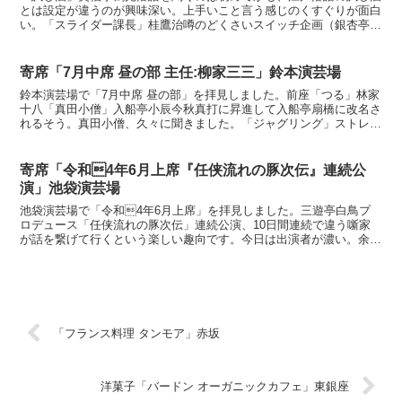
とは設定が違うのが興味深い。上手いこと言う感じのくすぐりが面白
い。「スライダー課長」桂鷹治噂のどくさいスイッチ企画（銀杏亭魚
折）作の新作落語、初めて聞けて嬉しい！キャッチボールの...
寄席「7月中席 昼の部 主任:柳家三三」鈴本演芸場
鈴本演芸場で「7月中席 昼の部」を拝見しました。前座「つる」林家
十八「真田小僧」入船亭小辰今秋真打に昇進して入船亭扇橋に改名さ
れるそう。真田小僧、久々に聞きました。「ジャグリング」ストレー
ト松浦中国ゴマ、デビルスティック（棒）、皿回し。棒や...
寄席「令和4年6月上席『任侠流れの豚次伝』連続公
演」池袋演芸場
池袋演芸場で「令和4年6月上席」を拝見しました。三遊亭白鳥プ
ロデュース「任侠流れの豚次伝」連続公演、10日間連続で違う噺家
が話を繋げて行くという楽しい趣向です。今日は出演者が濃い。余裕
で入れるだろうと思ったのですが、念のため40分前に到着...
「フランス料理 タンモア」赤坂
洋菓子「バードン オーガニックカフェ」東銀座