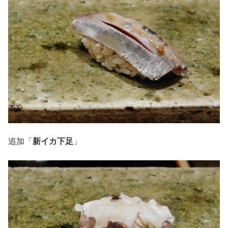
追加「
新イカ下足
」