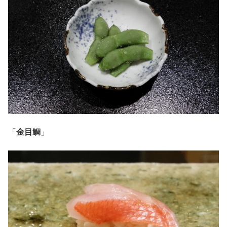
「
金目鯛
」