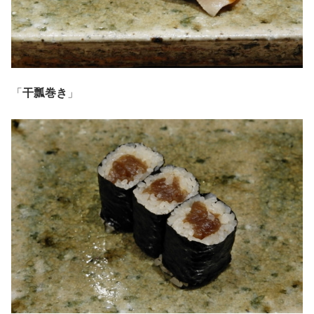
「
干瓢巻き
」