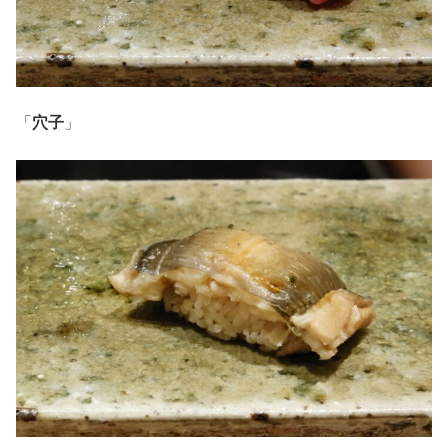
「
穴子
」