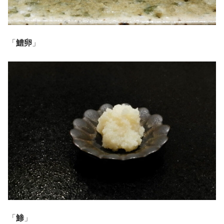
「
鱧卵
」
「
鯵
」