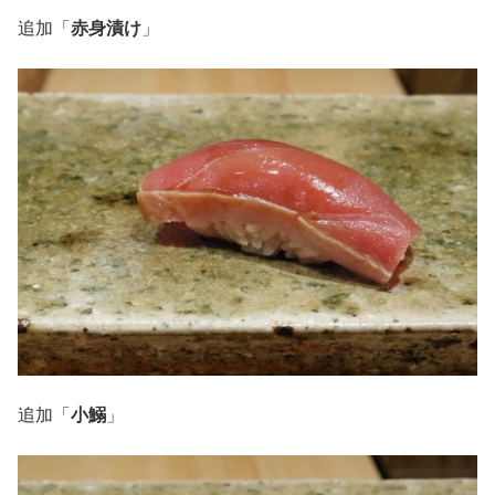
追加「
赤身漬け
」
追加「
小鰯
」