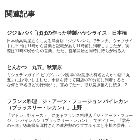
関連記事
ジジ＆ババ「ばばの作った特製ハヤシライス」日本橋
日本橋高島屋近くにある洋食店「ジジ＆ババ」でランチ。ウェブサイ
トに平日は11時から営業と記載があり11時前に到着しましたが、実
際は11時30分からの営業。ただ、営業開始と同時に待ちが出る人気
店です。「サラダ」「ばばの作った特製ハヤシライス、...
とんかつ「丸五」秋葉原
ミシュランガイド ビブグルマン獲得の秋葉原の有名とんかつ店「丸
五」にお伺いしました。余裕を持って開店の20分前に到着すると、
な何と15名ほどの行列がっ。嘗めてた〜。取り急ぎ後ろに続き、20
分ほどで入店できました。人気ですね。「特ひれかつ定食...
フランス料理「ジ・アーツ・フュージョン バイレカン
（ブラッスリー・レカン）」上野
「アトレ上野イースト」にあるフランス料理店「ジ・アーツ・フュー
ジョン バイレカン（ブラッスリー・レカン）」でディナー。「雲丹
の王道」徳島県産田村さんの濃密卵のウフブルイエと小川の雲丹、キ
ャビア・オシェトラ、サバイヨンソース。「鮎と瓜科のコン...