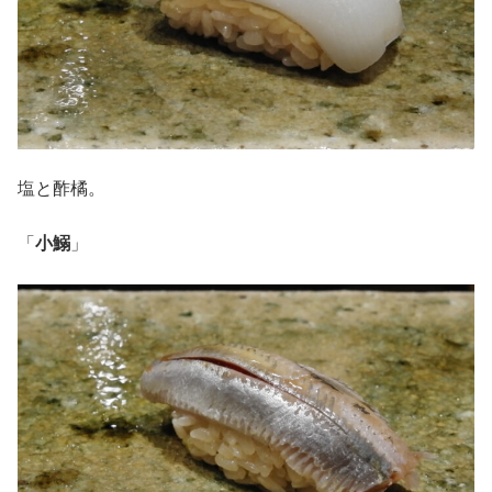
塩と酢橘。
「
小鰯
」