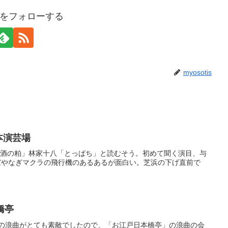
tisをフォローする
myosotis
本演芸場
「酒の粕」林家十八「とっぱち」と読むそう。初めて聞く演目、与
家やなぎマクラの飛行機のあるあるが面白い。芝浜の下げ直前で
橋亭
の浪曲がとても素敵でしたので、「お江戸日本橋亭」の浪曲の会