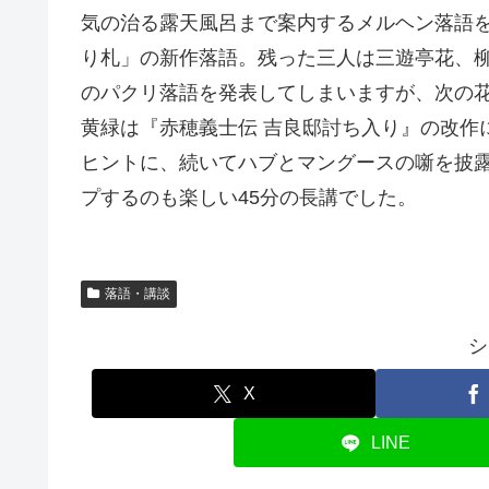
気の治る露天風呂まで案内するメルヘン落語
り札」の新作落語。残った三人は三遊亭花、
のパクリ落語を発表してしまいますが、次の
黄緑は『赤穂義士伝 吉良邸討ち入り』の改作
ヒントに、続いてハブとマングースの噺を披
プするのも楽しい45分の長講でした。
落語・講談
シ
X
LINE