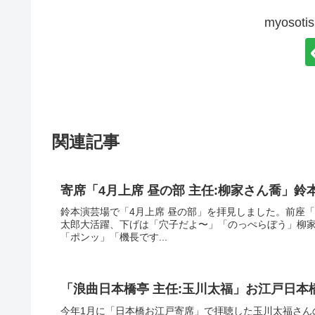
myoso
関連記事
寄席「4月上席 昼の部 主任:柳家さん喬」鈴
鈴本演芸場で「4月上席 昼の部」を拝見しました。前座
太郎大活躍、下げは「穴子だよ〜」「のっぺらぼう」柳
「ポンッ」「機長です...
「浪曲日本橋亭 主任:玉川太福」お江戸日本
今年1月に「日本橋お江戸寄席」で拝聴した玉川太福さん