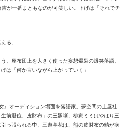
留吉が一番まともなのが可笑しい。下げは「それでチ
笑える。
ょう、座布団上を大きく使った妄想爆裂の爆笑落語、
下げは「何か言いながら上がっていく」
王女』オーディション場面を落語家。夢空間の土屋社
、生前退位、皮財布」の三題噺、柳家ミミはやはり三
に引っ張られる中、三遊亭花は、熊の皮財布の精が病