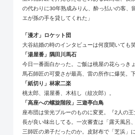
の代わりに30年熟成みりん、酔っ払いの客、
エが孫の手を貸してくれた」
「漫才」ロケット団
大谷結婚の時のインタビューは何度聞いても
「湯屋番」隅田川馬石
今日一番面白かった。ご飯は桃屋の花らっき
馬石師匠の可愛さが最高、雷の所作に爆笑。
「紙切り」林家二楽
桃太郎、湯屋番、木枯し（紋次郎）。
「高座への螺旋階段」三遊亭白鳥
座布団は蛍光ブルーのものに変更。『2人の
長が良い味出してる。一次審査は「露天風呂
三師匠の弟子だったのか。皮財布で「芝浜」