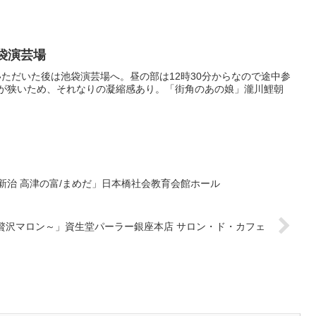
袋演芸場
ただいた後は池袋演芸場へ。昼の部は12時30分からなので途中参
が狭いため、それなりの凝縮感あり。「街角のあの娘」瀧川鯉朝
の新治 高津の富/まめだ」日本橋社会教育会館ホール
贅沢マロン～」資生堂パーラー銀座本店 サロン・ド・カフェ