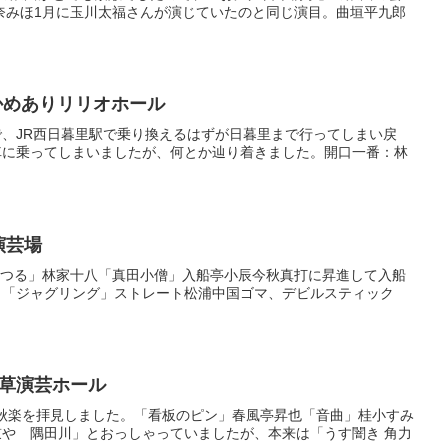
奈みほ1月に玉川太福さんが演じていたのと同じ演目。曲垣平九郎
かめありリリオホール
、JR西日暮里駅で乗り換えるはずが日暮里まで行ってしまい戻
車に乗ってしまいましたが、何とか辿り着きました。開口一番：林
演芸場
「つる」林家十八「真田小僧」入船亭小辰今秋真打に昇進して入船
。「ジャグリング」ストレート松浦中国ゴマ、デビルスティック
浅草演芸ホール
千秋楽を拝見しました。「看板のピン」春風亭昇也「音曲」桂小すみ
や 隅田川」とおっしゃっていましたが、本来は「うす闇き 角力