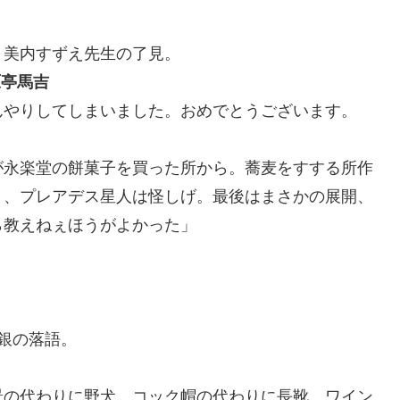
、美内すずえ先生の了見。
原亭馬吉
んやりしてしまいました。おめでとうございます。
が永楽堂の餅菓子を買った所から。蕎麦をすする所作
く、プレアデス星人は怪しげ。最後はまさかの展開、
ら教えねぇほうがよかった」
。
銀の落語。
景の代わりに野犬、コック帽の代わりに長靴、ワイン