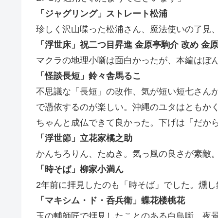
「ジャグリング」ストレート松浦
珍しく沢山喋った松浦さん、魔法使いの了見
「浮世床」祝二つ目昇進 金原亭駒介 改め 金
マクラの地理小噺は面白かったが、本編はぼ
「怪談長短」鈴々舎馬るこ
不思議な「長短」の改作、気が短い短七さん
で憑依するのが楽しい。沖縄のユタはともか
ちゃんと成仏できて良かった。下げは「だか
「浮世節」立花家橘之助
かんちろりん、たぬき。気っ風の良さが素敵
「時そば」柳家小満ん
2年前に拝見したのも「時そば」でした。燻し
「マキシム・ド・呑兵衛」蝶花楼桃花
玉の輔師匠で拝見したことのある白鳥噺、夜