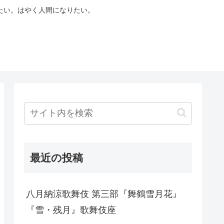
たい。はやく人間になりたい。
最近の投稿
八月納涼歌舞伎 第三部『舞鶴雪月花』
『雪・残月』歌舞伎座