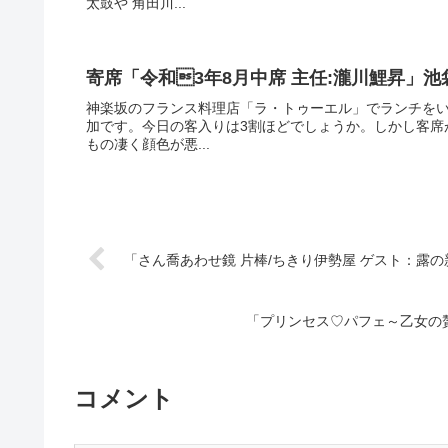
太鼓や 角田川...
寄席「令和3年8月中席 主任:瀧川鯉昇」池
神楽坂のフランス料理店「ラ・トゥーエル」でランチをい
加です。今日の客入りは3割ほどでしょうか。しかし客席
もの凄く顔色が悪...
「さん喬あわせ鏡 片棒/ちきり伊勢屋 ゲスト：露
「プリンセス♡パフェ～乙女の
コメント