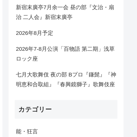
新宿末廣亭7月余一会 昼の部『文治・扇
治 二人会』新宿末廣亭
2026年8月予定
2026年7-8月公演「百物語 第二期」浅草
ロック座
七月大歌舞伎 夜の部 Bプロ『鎌髭』『神
明恵和合取組』『春興鏡獅子』歌舞伎座
カテゴリー
能・狂言