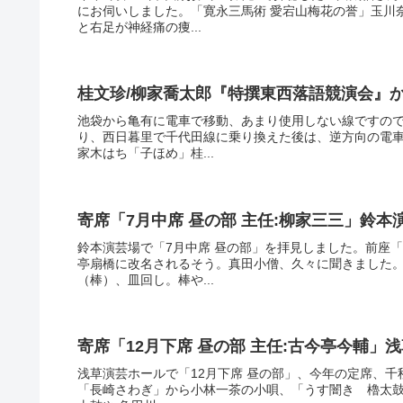
にお伺いしました。「寛永三馬術 愛宕山梅花の誉」玉川
と右足が神経痛の痩...
桂文珍/柳家喬太郎『特撰東西落語競演会』
池袋から亀有に電車で移動、あまり使用しない線ですので
り、西日暮里で千代田線に乗り換えた後は、逆方向の電
家木はち「子ほめ」桂...
寄席「7月中席 昼の部 主任:柳家三三」鈴本
鈴本演芸場で「7月中席 昼の部」を拝見しました。前座
亭扇橋に改名されるそう。真田小僧、久々に聞きました
（棒）、皿回し。棒や...
寄席「12月下席 昼の部 主任:古今亭今輔」
浅草演芸ホールで「12月下席 昼の部」、今年の定席、
「長崎さわぎ」から小林一茶の小唄、「うす闇き 櫓太鼓