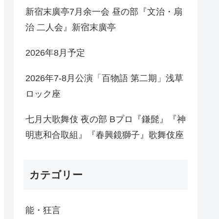
新宿末廣亭7月余一会 昼の部『文治・扇
治 二人会』新宿末廣亭
2026年8月予定
2026年7-8月公演「百物語 第二期」浅草
ロック座
七月大歌舞伎 夜の部 Bプロ『鎌髭』『神
明恵和合取組』『春興鏡獅子』歌舞伎座
カテゴリー
能・狂言