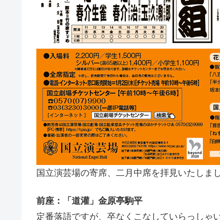
国立演芸場の寄席、二月中席を拝見いたしま
前座：「道灌」金原亭駒平
定番落語ですが、卒なくこなしていらっしゃ