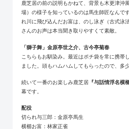
鹿芝居の前の説明もかねて、背景も木更津沖
場）の様子を知っているのは馬生師匠なんで
れ川に飛び込んだお富は、のし泳ぎ（古式泳
さんのお声は本当聞き取りやすくて素敵。
「獅子舞」金原亭世之介、古今亭菊春
こちらもお馴染み。最近はポチ袋を常に携帯
ました。頭もハムハムしてもらったので、多
続いて一番のお楽しみ鹿芝居
『与話情浮名横
幕です。
配役
切られ与三郎：金原亭馬生
横櫛お富：林家正雀