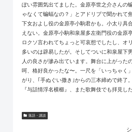
ぽい雰囲気出てました。金原亭世之介さんの蝙
ゃなくて蝙蝠なの？」とアドリブで聞かれて
下女およし役の金原亭小駒君かも。小太り具
えない。金原亭小駒和泉屋多左衛門役の金原
ロクソ言われてちょっと可哀想でしたし、オ
多いのは辟易したが。そしてついに和泉屋下
人の良さが滲み出ています。舞台に上がった
呵、格好良かったな〜。一尺を「いっちゃく
がり、｢手ぬぐい撒き｣からの三本締めで終了
『与話情浮名横櫛』、また歌舞伎でも拝見し
落語・講談
シ