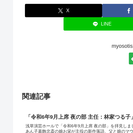
X
LINE
myoso
関連記事
「令和6年9月上席 夜の部 主任：林家つる
浅草演芸ホールで「令和6年9月上席 夜の部」を拝見しま
あん子葛飾北斎の娘お栄が主役の新作落語、父と娘のマ