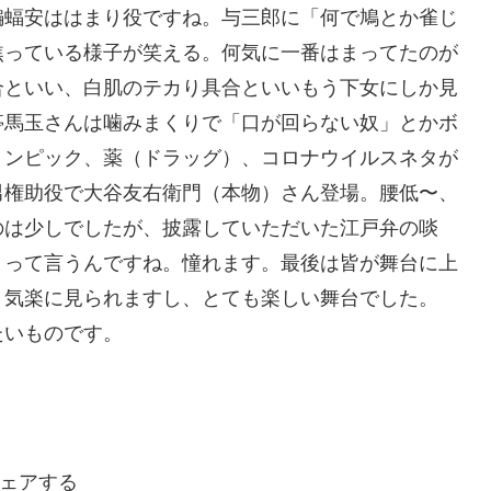
蝠安ははまり役ですね。与三郎に「何で鳩とか雀じ
焦っている様子が笑える。何気に一番はまってたのが
合といい、白肌のテカり具合といいもう下女にしか見
亭馬玉さんは噛みまくりで「口が回らない奴」とかボ
リンピック、薬（ドラッグ）、コロナウイルスネタが
男権助役で大谷友右衛門（本物）さん登場。腰低〜、
のは少しでしたが、披露していただいた江戸弁の啖
」って言うんですね。憧れます。最後は皆が舞台に上
。気楽に見られますし、とても楽しい舞台でした。
たいものです。
ェアする