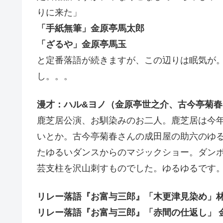
りに来た」
「手紙無筆」金原亭馬太郎
「ざるや」金原亭馬玉
と定番落語が続きますが、この辺りは眠気が
し。。。
漫才：ハル&ヨノ（金原亭世之介、古今亭菊春
鹿芝居公演、お馴染みのお二人。鹿芝居は今年
いとか。古今亭菊春さんの成田屋の助六のゆる
たゆるいダンスからのマジックショー。ダン
芸支柱を沢山刺すものでした。ゆるゆるです
リレー落語『お富与三郎』「木更津見染め」
リレー落語『お富与三郎』「赤間の仕返し」 