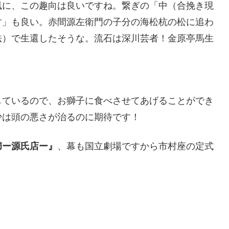
風に、この趣向は良いですね。繋ぎの「中（合挽き現
す」も良い。赤間源左衛門の子分の海松杭の松に追わ
法）で生還したそうな。流石は深川芸者！金原亭馬生
しているので、お獅子に食べさせてあげることができ
少は頭の悪さが治るのに期待です！
櫛ー源氏店ー』
、幕も国立劇場ですから市村座の定式