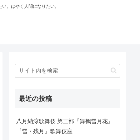
たい。はやく人間になりたい。
最近の投稿
八月納涼歌舞伎 第三部『舞鶴雪月花』
『雪・残月』歌舞伎座