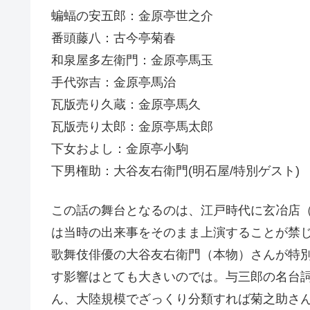
蝙蝠の安五郎：金原亭世之介
番頭藤八：古今亭菊春
和泉屋多左衛門：金原亭馬玉
手代弥吉：金原亭馬治
瓦版売り久蔵：金原亭馬久
瓦版売り太郎：金原亭馬太郎
下女およし：金原亭小駒
下男権助：大谷友右衛門(明石屋/特別ゲスト)
この話の舞台となるのは、江戸時代に玄冶店
は当時の出来事をそのまま上演することが禁
歌舞伎俳優の大谷友右衛門（本物）さんが特
す影響はとても大きいのでは。与三郎の名台
ん、大陸規模でざっくり分類すれば菊之助さ