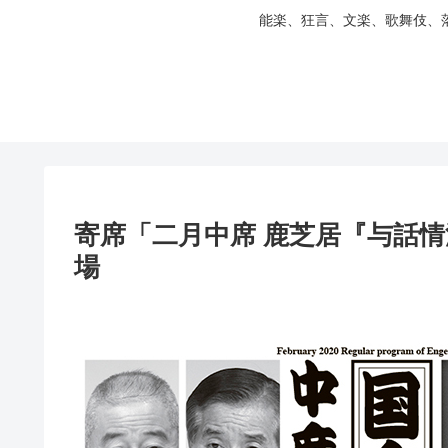
能楽、狂言、文楽、歌舞伎、
寄席「二月中席 鹿芝居『与話
場