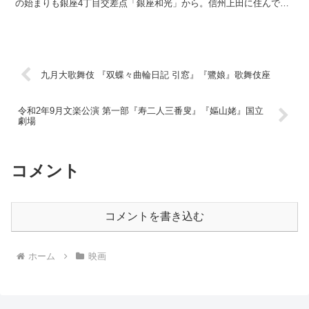
の始まりも銀座4丁目交差点「銀座和光」から。信州上田に住んでい
たのですが夫に先立たれ、東京に戻ってきた乙羽信子さん...
九月大歌舞伎 『双蝶々曲輪日記 引窓』『鷺娘』歌舞伎座
令和2年9月文楽公演 第一部『寿二人三番叟』『嫗山姥』国立
劇場
コメント
コメントを書き込む
ホーム
映画