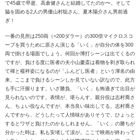
で45歳で早逝、高倉健さんと結婚してたのか〜。そして
脇を固める2人の男優山村聡さん、夏木陽介さん男前過
ぎ！
一番の見所は250両（=200ダラー）の300倍マイクロスコ
ープを買うために原さん演じる「いく」が自分の体を300
両で掛ける場面でしょう。何回か博打シーンは出てくるの
ですが、負ける度に医者の夫小山慶斎は着物を剥ぎ取られ
て褌と襦袢姿になるのが「ふんどし医者」という渾名の由
来。ここまで負けるシーンしか見ていない訳なので、此方
も手に汗握ります。いざ勝負、「いく」も怖過ぎて出目が
見られないのです。表情が、堪らんす。親分役は志村喬さ
ん、ちょい役なんですが、本当良い味出してる。志村喬さ
んですから、どうしたって人情味がありそうで、ひょっと
するとワザと負けたのかもしれません。「いく」の勝ちが
分かった時は、私も安堵して涙が。ここで映画が終わって