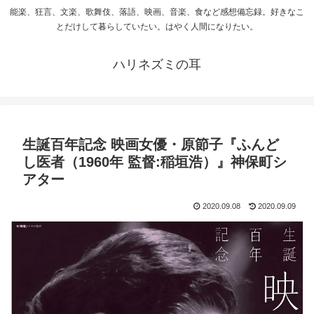
能楽、狂言、文楽、歌舞伎、落語、映画、音楽、食など感想備忘録。好きなこ
とだけして暮らしていたい。はやく人間になりたい。
ハリネズミの耳
生誕百年記念 映画女優・原節子『ふんど
し医者（1960年 監督:稲垣浩）』神保町シ
アター
2020.09.08
2020.09.09