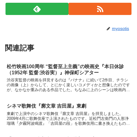
myosotis
関連記事
松竹映画100周年 “監督至上主義”の映画史『本日休診
（1952年 監督:渋谷実）』神保町シアター
渋谷実監督の映画を拝見するのは『バナナ』に続いて2作目、チラシ
の画像（上）からして、とにかく楽しいコメディかと想像したのです
が、なかなか重みのある作品でした。ちなみに上のシーンは映画内に
はありません！配役三雲八春：柳永二郎三雲伍助：増田順二...
シネマ歌舞伎『廓文章 吉田屋』東劇
東劇で上演中のシネマ歌舞伎『廓文章 吉田屋』を拝見しました。
2009年4月に歌舞伎座で上演されたものです。近松門左衛門の人形浄
瑠璃『夕霧阿波鳴渡』「吉田屋の段」を歌舞伎用に書き換えたもの
で、濃厚味を抑え、あっさり華やかな雰囲気。『廓文章 吉...