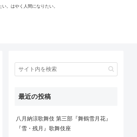
たい。はやく人間になりたい。
最近の投稿
八月納涼歌舞伎 第三部『舞鶴雪月花』
『雪・残月』歌舞伎座