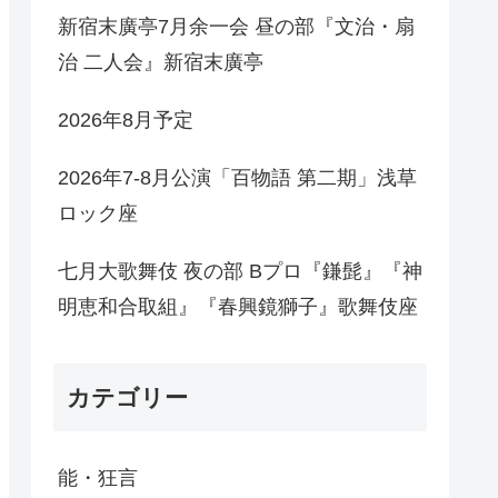
新宿末廣亭7月余一会 昼の部『文治・扇
治 二人会』新宿末廣亭
2026年8月予定
2026年7-8月公演「百物語 第二期」浅草
ロック座
七月大歌舞伎 夜の部 Bプロ『鎌髭』『神
明恵和合取組』『春興鏡獅子』歌舞伎座
カテゴリー
能・狂言