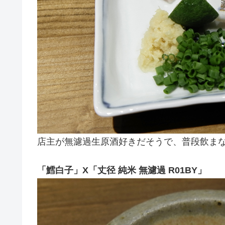
店主が無濾過生原酒好きだそうで、普段飲ま
「鱈白子」X「丈径 純米 無濾過 R01BY」