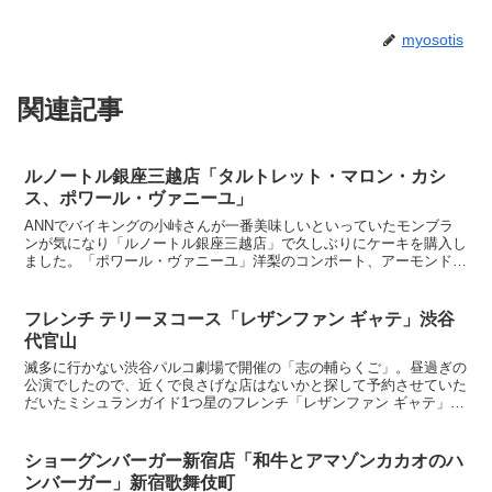
myosotis
関連記事
ルノートル銀座三越店「タルトレット・マロン・カシ
ス、ポワール・ヴァニーユ」
ANNでバイキングの小峠さんが一番美味しいといっていたモンブラ
ンが気になり「ルノートル銀座三越店」で久しぶりにケーキを購入し
ました。「ポワール・ヴァニーユ」洋梨のコンポート、アーモンドの
ビスキュイ、チョコレートクランチ、ヴァニラ風味のクリー...
フレンチ テリーヌコース「レザンファン ギャテ」渋谷
代官山
滅多に行かない渋谷パルコ劇場で開催の「志の輔らくご」。昼過ぎの
公演でしたので、近くで良さげな店はないかと探して予約させていた
だいたミシュランガイド1つ星のフレンチ「レザンファン ギャテ」。
残念ながら立川志の輔さんの体調不良で公演中止になって...
ショーグンバーガー新宿店「和牛とアマゾンカカオのハ
ンバーガー」新宿歌舞伎町