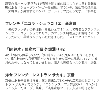
新宿永谷ホール(新宿Fu-)で講談を聞く前の腹ごしらえに同じ歌舞伎
町にある「ショーグンバーガー新宿店」でランチ。富山市の焼肉屋
「大将軍」が経営するハンバーガーショップだそうです。「和牛とア
マゾンカカオのハンバーガー」チョコレート大好きなので...
フレンチ「二コラ・シュヴロリエ」新富町
「俺のフレンチ」の料理長（看板シェフ？）として有名なフランス人
シェフ「二コラ・シュヴロリエ」のフランス料理店が新富町にオープ
ンしたので、早速ランチをいただきました。「スモークヨーグルトの
エクレア」中に生ハム、柿。「蕪のブランマンジェ」烏賊、...
「鮨 鈴木」銀座六丁目 外堀通り #2
4月上旬から休業していた「鮨 鈴木」に4ヶ月振りにお伺いしまし
た。5月上旬から営業再開というお知らせを完全に見逃しており、6
月のお伺いになってしまいました。親方も奥様もマスク着用、席数も
少なくしての営業です。ステイホーム中に5kg増量してし...
洋食 フレンチ「レストラン サカキ」京橋
京橋にある平日昼は洋食、夜と週末はフレンチの二刀流のお店「レス
トラン サカキ」でランチ。「コンソメスープ」野菜やベーコンがけ
っこう入ったスープ、美味。「淡路産鯵フライ」入店10分ほど前に
注文をしているので提供は高速。軽やかな衣に中はふんわり...