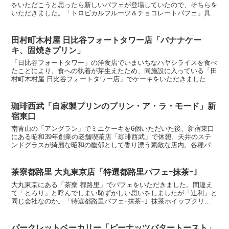
をいただこうと思ったら新しいパフェが登場していたので、そちらを
いただきました。「トロピカルフルーツ＆チョコレートパフェ」具材
はマンゴー、ライチというトロピカルフルーツ、ベリー、レ...
田村町木村屋 日比谷フォートタワー店「バナナケー
キ、固焼きプリン」
「日比谷フォートタワー」の洋食店でいまいちなハヤシライスを食べ
たことにより、食への執着が芽生えたため、同施設に入っている「田
村町木村屋 日比谷フォートタワー店」でケーキをいただきました。
「固焼きプリン、ピスタチオ&フランボワーズ」見るからに...
珈琲西武「自家製プリンのプリン・ア・ラ・モード」新
宿東口
南青山の「アングラン」でミニケーキを6個いただいた後、新宿東口
にある昭和39年創業の老舗喫茶店「珈琲西武」で休憩。天井のステ
ンドグラスが綺麗な昭和の馥郁として香り漂う素敵な店内。各種パフ
ェもありますが、面白みが無さそうなので「プリン・ア・ラ...
茶寮都路里 大丸東京店「特選都路里パフェｰ抹茶ｰ」
大丸東京にある「茶寮 都路里」でパフェをいただきました。間違え
て「とろり」と呼んでしまい恥ずかしい思いをしましたが「辻利」と
同じ会社なのか。「特選都路里パフェｰ抹茶ｰ」抹茶ホイップクリー
ム、栗甘露煮、抹茶アイス、抹茶カステラ、抹茶ゼリー、白...
パークレットベーカリー「ピーナッツバタートースト」