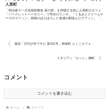
人形町
「明治座十一月花形歌舞伎 昼の部」を拝聴する前に人形町のカフェ
「パークレットベーカリー」で早めのランチ。「くるみとクリームチ
ーズのマフィン」胡桃のほろほろした食感が馴染んだマフィン。「ピ
ーナッツバタートースト」ピーナッツバター、蜂蜜、塩。ピ...
落語「月刊少年ワサビ 第161号」神保町 らくごカフェ
イタリアン「ロッシ」麹町
コメント
コメントを書き込む
ホーム
スイーツ