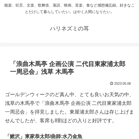
能楽、狂言、文楽、歌舞伎、落語、映画、音楽、食など感想備忘録。好きなこ
とだけして暮らしていたい。はやく人間になりたい。
ハリネズミの耳
「浪曲木馬亭 企画公演 二代目東家浦太郎
一周忌会」浅草 木馬亭
2023.05.06
ゴールデンウィークのど真ん中、とても良いお天気の中、
浅草の木馬亭で「浪曲木馬亭 企画公演 二代目東家浦太郎
一周忌会」を拝見しました。東屋浦太郎さんは存じ上げま
せんでしたが、客席も8割ほどの入りと好評です。
「鰍沢」東家恭太郎/曲師:水乃金魚