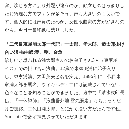
容、演じる方により外題が違うのか。顔立ちのはっきりし
たお綺麗な方でファンが多そう、声も大きいのも良いで
す。個人的には声質のためか、女性浪曲家の方が好きなの
かも。今日一番印象に残りました。
「二代目東屋浦太郎一代記」一太郎、孝太郎、恭太郎掛け
合い浪曲/曲師:美、明、金魚
珍しいと思われる浦太郎さんのお弟子さん3人（東家ボー
イス）での掛け合い浪曲。12歳で東家楽浦に弟子入り
し、東家浦清、太田英夫と名を変え、1995年に二代目東
家浦太郎を襲名。ウィキペディアには記載されていない
色々なことを知ることができました。途中で「清水次郎長
伝」「一休禅師」「浪曲番外地 雪の網走」もちょっとだ
けご披露。二代目浦太郎、とにかく凄い方だたんですね。
YouTubeで必ず拝見させていただきます。