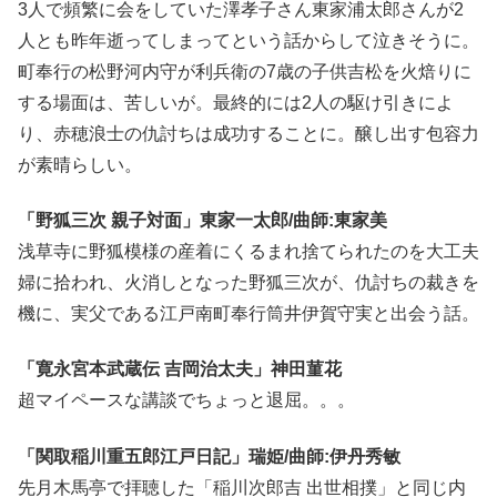
3人で頻繁に会をしていた澤孝子さん東家浦太郎さんが2
人とも昨年逝ってしまってという話からして泣きそうに。
町奉行の松野河内守が利兵衛の7歳の子供吉松を火焙りに
する場面は、苦しいが。最終的には2人の駆け引きによ
り、赤穂浪士の仇討ちは成功することに。醸し出す包容力
が素晴らしい。
「野狐三次 親子対面」東家一太郎/曲師:東家美
浅草寺に野狐模様の産着にくるまれ捨てられたのを大工夫
婦に拾われ、火消しとなった野狐三次が、仇討ちの裁きを
機に、実父である江戸南町奉行筒井伊賀守実と出会う話。
「寛永宮本武蔵伝 吉岡治太夫」神田菫花
超マイペースな講談でちょっと退屈。。。
「関取稲川重五郎江戸日記」瑞姫/曲師:伊丹秀敏
先月木馬亭で拝聴した「稲川次郎吉 出世相撲」と同じ内