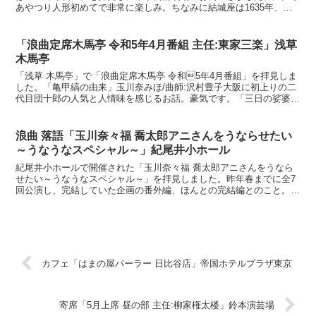
あやつり人形初めてで非常に楽しみ。ちなみに結城座は1635年、初
代結城孫三郎により創設、色々あって江戸末期に天保...
「浪曲定席木馬亭 令和5年4月番組 主任:東家三楽」浅草
木馬亭
「浅草 木馬亭」で「浪曲定席木馬亭 令和5年4月番組」を拝見しま
した。「亀甲縞の由来」玉川奈みほ/曲師:沢村豊子大阪に初上りの二
代目団十郎の人気と人情味を感じるお話。豪気です。「三日の娑婆」
東家三可子/曲師:伊丹秀敏とても端正なお顔の浪曲...
浪曲 落語「玉川奈々福 喬太郎アニさんをうならせたい
～うなうなスペシャル～」紀尾井小ホール
紀尾井小ホールで開催された「玉川奈々福 喬太郎アニさんをうなら
せたい～うなうなスペシャル～」を拝見しました。昨年春までに全7
回公演し、完結していた企画の番外編、ほんとの完結編とのこと。初
めて拝聴する奈々福さん、会場すぐ近くの上智大学出身なん...
カフェ「はまの屋パーラー 日比谷店」帝国ホテルプラザ東京
寄席「5月上席 昼の部 主任:柳家権太楼」鈴本演芸場