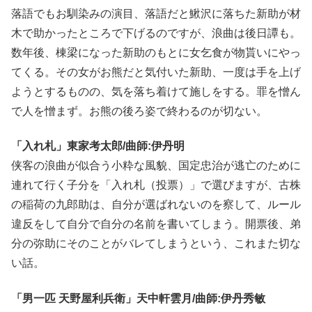
落語でもお馴染みの演目、落語だと鰍沢に落ちた新助が材
木で助かったところで下げるのですが、浪曲は後日譚も。
数年後、棟梁になった新助のもとに女乞食が物貰いにやっ
てくる。その女がお熊だと気付いた新助、一度は手を上げ
ようとするものの、気を落ち着けて施しをする。罪を憎ん
で人を憎まず。お熊の後ろ姿で終わるのが切ない。
「入れ札」東家考太郎/曲師:伊丹明
侠客の浪曲が似合う小粋な風貌、国定忠治が逃亡のために
連れて行く子分を「入れ札（投票）」で選びますが、古株
の稲荷の九郎助は、自分が選ばれないのを察して、ルール
違反をして自分で自分の名前を書いてしまう。開票後、弟
分の弥助にそのことがバレてしまうという、これまた切な
い話。
「男一匹 天野屋利兵衛」天中軒雲月/曲師:伊丹秀敏