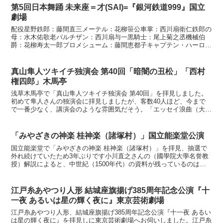
第5回日本舞踊 未来座＝才(SAI)=『銀河鉄道999』国立
劇場
配役星野鉄郎：藤間直三メーテル：花柳笹公車掌：西川扇衛仁鉄郎の
母：水木佑歌老パルチザン：西川扇与一黒騎士：尾上菊之丞機械伯
爵：花柳寿太一郎プロメシューム：藤間恵都子キャプテン・ハーロッ
ク：若柳吉優クィーン・エメラルダス：市川翠扇クレア：中村...
真山隼人ツキイチ独演会 第40回「暗闇の丑松」「西村
権四郎」木馬亭
浅草木馬亭で「真山隼人ツキイチ独演会 第40回」を拝見しました。
初めて隼人さんの独演会に拝見しましたが、客数40人ほど、今まで
で一番少なく、講演会のような雰囲気だそう。「エッセイ浪曲（大阪
万博）」真山隼人、曲師：沢村さくらエッセイ浪曲を初め...
「みやざきの神楽 桂神楽（諸塚村）」国立能楽堂公演
国立能楽堂で「みやざきの神楽 桂神楽（諸塚村）」を拝見、抽選で
外れ続けていたため3年ぶりです小川直之さんの（國學院大學名誉教
授）解説によると、中世紀（1500年代）の資料が残っているのは非
常に珍しく、濃密に語り継がれている唱教（しょうぎょう...
江戸糸あやつり人形 結城座旗揚げ385周年記念公演『十
一夜 あるいは星の輝く夜に』東京芸術劇場
江戸糸あやつり人形、結城座旗揚げ385周年記念公演『十一夜 あるい
は星の輝く夜に』を拝見しに東京芸術劇場へお伺いしました。江戸糸