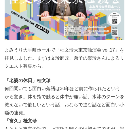
よみうり大手町ホールで「桂文珍大東京独演会 vol.17」を
拝見しました。まずは文珍師匠、弟子の楽珍さんによるリ
クエスト募集から。
「老婆の休日」桂文珍
何回聞いても面白い落語は30年ほど前に作られたという
から驚き。体を指で触ると体中が痛い話、水泳のターンを
教えないで欲しいという話、おならで進む話など面白い小
噺の連発。
「富久」桂文珍
もともと東京の話で、上方版を聞くのは初めてですが、設