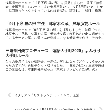
浅草演芸ホールで「11月下席 昼の部」を拝見しました。前座「無学
者」春風亭貫いちおーっ、また春風亭貫いち、今月3回目だぞ。しか
し毎回違ったネタをやっているのは好感触。頑張れ。「鯉狸」柳家小
はぜ 下げは「あれが本当の鯉の竹昇りだ」「天国と地獄...
「9月下席 昼の部 主任：林家木久蔵」浅草演芸ホール
浅草演芸ホールで「9月下席 昼の部」を拝見しました。前座「つる」
林家十八「平林」林家やま彦「券売機女房」柳家わさび老夫婦がやっ
ているラーメン屋、お爺さんが棺桶にもなる券売機を作り、その中に
お婆さんが入り券売機のふりをする健気な話ですが面白い...
三遊亭円楽プロデュース「落語大手町2020」よみうり
大手町ホール
久々の寄席ではない落語会、一度払い戻しになってどうしようかと思
ったのですが、再度チケット取りました。「看板のピン」三遊亭兼好
この落語会は、本来開催中だった「東京オリンピック2020」のオア
シスとして、捻くれ者が多い落語ファンのために企画され...
イタリアン「リストランテ ラ・チャウ」芝浦
マルノウチベース「BASE牛タンバーガー」丸の内テラス