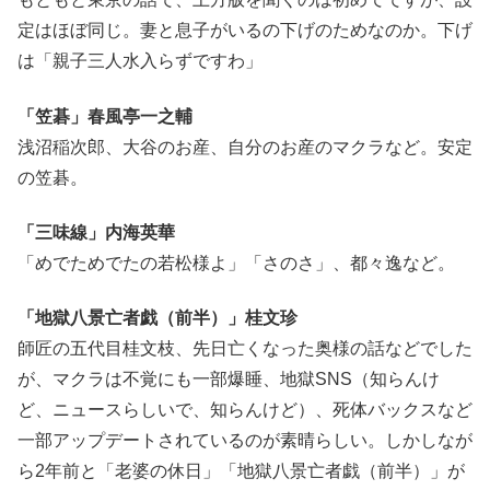
定はほぼ同じ。妻と息子がいるの下げのためなのか。下げ
は「親子三人水入らずですわ」
「笠碁」春風亭一之輔
浅沼稲次郎、大谷のお産、自分のお産のマクラなど。安定
の笠碁。
「三味線」内海英華
「めでためでたの若松様よ」「さのさ」、都々逸など。
「地獄八景亡者戯（前半）」桂文珍
師匠の五代目桂文枝、先日亡くなった奥様の話などでした
が、マクラは不覚にも一部爆睡、地獄SNS（知らんけ
ど、ニュースらしいで、知らんけど）、死体バックスなど
一部アップデートされているのが素晴らしい。しかしなが
ら2年前と「老婆の休日」「地獄八景亡者戯（前半）」が