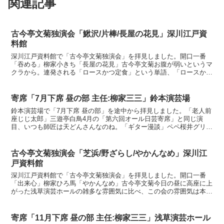
関連記事
古今亭文菊独演会「鰍沢/片棒/長屋の花見」深川江戸資
料館
深川江戸資料館で「古今亭文菊独演会」を拝見しました。開口一番
「吞める」柳家小きち「長屋の花見」古今亭文菊お腹が弱いというマ
クラから。連発される「ロースかつ定食」という単語、「ロースかつ
定食」と文菊さんの結びつかなさが笑える。「ヒレかつ」を食...
寄席「7月下席 昼の部 主任:柳家三三」鈴本演芸場
鈴本演芸場で「7月下席 昼の部」を途中から拝見しました。「老人前
座じじ太郎」三遊亭白鳥4月の「第六回オール日芸寄席」と同じ演
目、いつも師匠は天どんさんなのね。「ギター漫談」ペペ桜井グリー
ンのパンツにジャッケットの柄が可愛い。「千両みかん」柳...
古今亭文菊独演会「芝浜/野ざらし/やかんなめ」深川江
戸資料館
深川江戸資料館で「古今亭文菊独演会」を拝見しました。開口一番
「出来心」柳家ひろ馬「やかんなめ」古今亭文菊今日の昼に高座に上
がった浅草演芸ホールの雑多な雰囲気に比べ、この会の雰囲気は本当
に有り難いというマクラから。名前は知っていましたが、初め...
寄席「11月下席 昼の部 主任:柳家三三」浅草演芸ホール