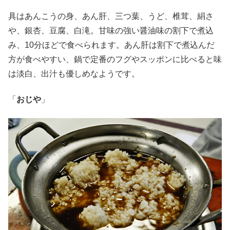
具はあんこうの身、あん肝、三つ葉、うど、椎茸、絹さ
や、銀杏、豆腐、白滝。甘味の強い醤油味の割下で煮込
み、10分ほどで食べられます。あん肝は割下で煮込んだ
方が食べやすい、鍋で定番のフグやスッポンに比べると味
は淡白、出汁も優しめなようです。
「
おじや
」