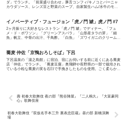
ダ」でランチ。「前菜盛り合わせ」豚舌コンフィ/キノコとバーニャ
カウダソース、レンズ豆と野菜のスープ、自家製生ハム/水牛のモッ
ツァレラチーズ。相変わらず前菜のレベルが高くて嬉しくなり...
イノベーティブ・フュージョン「虎ノ門 虓」虎ノ門 #7
2ヶ月振りに大好きなレストラン「虎ノ門 虓」でディナー。「フュ
メ・ド・ポワソン」「グリーンアスパラ」「山形産タラの芽」「細
魚」帆立、中骨の出汁、千鳥酢。「白魚」「ズワイガニのクリームコ
ロッケパン」旨い、最高。「淡路産蛤」旨い。「玄界灘産メジ...
蕎麦 仲佐「京鴨おろしそば」下呂
下呂温泉の「湯之島館」に宿泊、宿にお伺いする前に近くにある蕎麦
店「仲佐」でランチ。「蕎麦豆腐」奥飛騨や長野県の一部で栽培され
ている小粒な蕎麦の実を石臼で手挽きしたものを使用。ごく柔らか、
プチプチした食感と上品で凛とした香りが素敵。「天然きの...
壽 初春大歌舞伎 夜の部『熊谷陣屋』『二人椀久』『大富豪同
心』歌舞伎座
初春大歌舞伎『双仮名手本三升 裏表忠臣蔵』昼の部 新橋演舞
場