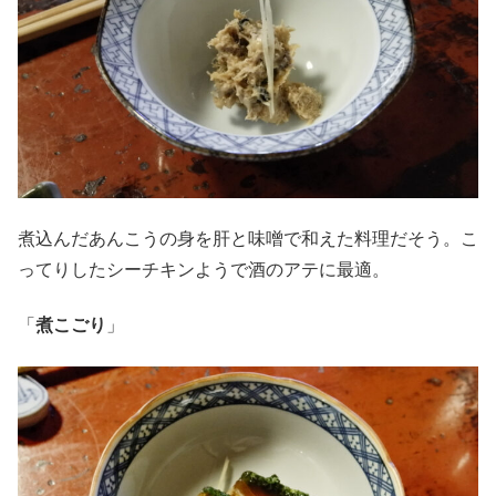
煮込んだあんこうの身を肝と味噌で和えた料理だそう。こ
ってりしたシーチキンようで酒のアテに最適。
「
煮こごり
」