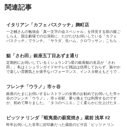
関連記事
イタリアン「カフェ パスクッチ」麹町店
一之輔さんの勉強会「真一文字の会スペシャル」を拝見する前の腹ご
しらえ、国立劇場での公演前に、たびたびお伺いしている「カフェ
パスクッチ」でランチ。「サラダ、生ハム、クロワッサン」こちらは
パンやデザートも美味しく、また価格が微妙に高いためか、...
鮨「さわ田」銀座五丁目あずま通り
定期的にお伺いしているミシュラン2つ星の銀座鮨の名店が「さわ
田」。私はミシュランガイドやテレビ雑誌は信用しておらず、賑やか
で楽しい雰囲気とか派手なパフォーマンス、インスタ映えもどうでも
よく、静かに美味しいものが頂ければそれで良いのです。「さ...
フレンチ「ウラノ」市ヶ谷
銀座のたまにお伺いするレストランの女将のお勧めでお伺いした市ヶ
谷のフレンチ「ウラノ」。市ヶ谷駅、乗り換えでは利用するのです
が、初めて降りました。「タコのベニエ」ごく柔らかに仕上げたタコ
とイカ墨の衣のさっくり感の調和に、ほのかなコリアンダーの...
ピッツァ リンダ「蝦夷鹿の薪窯焼き」蔵前 浅草 #2
昨年お伺いした非常に好印象だった蔵前のピザ店「ピッツァ リン