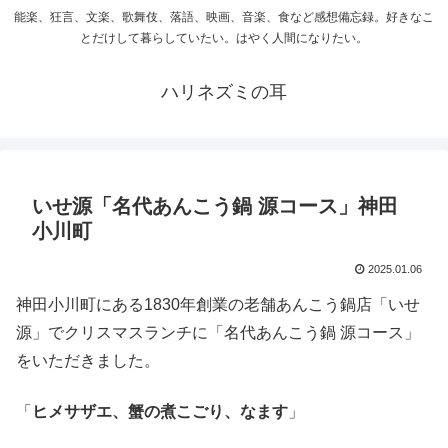
能楽、狂言、文楽、歌舞伎、落語、映画、音楽、食など感想備忘録。好きなこ
とだけして暮らしていたい。はやく人間になりたい。
ハリネズミの耳
いせ源「名代あんこう鍋 源コース」神田
小川町
2025.01.06
神田小川町にある1830年創業の老舗あんこう鍋店「いせ
源」でクリスマスランチに「名代あんこう鍋 源コース」
をいただきました。
「
ヒメサザエ、蟹の煮こごり、なます
」