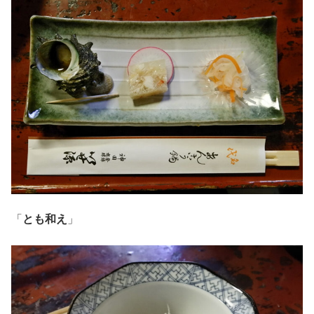
「
とも和え
」