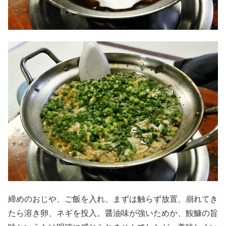
締めのおじや、ご飯を入れ、まずは触らず放置、崩れてき
たら溶き卵、ネギを投入。醤油味が強いためか、鮟鱇の旨