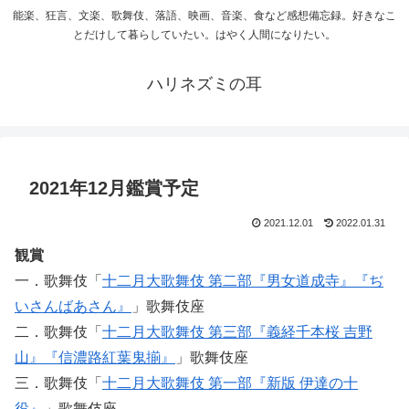
能楽、狂言、文楽、歌舞伎、落語、映画、音楽、食など感想備忘録。好きなこ
とだけして暮らしていたい。はやく人間になりたい。
ハリネズミの耳
2021年12月鑑賞予定
2021.12.01
2022.01.31
観賞
一．歌舞伎「
十二月大歌舞伎 第二部『男女道成寺』『ぢ
いさんばあさん』
」歌舞伎座
二．歌舞伎「
十二月大歌舞伎 第三部『義経千本桜 吉野
山』『信濃路紅葉鬼揃』
」歌舞伎座
三．歌舞伎「
十二月大歌舞伎 第一部『新版 伊達の十
役』
」歌舞伎座