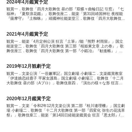
2024年4月鑑賞予定
観賞一．歌舞伎「四月大歌舞伎 昼の部『双蝶々曲輪日記 引窓』『七
福神』『夏祭浪花鑑』」歌舞伎座二．能楽「第31回靖国神社 夜桜能
『薩摩守』『土蜘蛛』」靖國神社能楽堂三．歌舞伎「四月大歌舞伎
夜の部『於染久松色読販』『神田祭』『四季』」歌舞伎...
2021年4月鑑賞予定
観賞一．能楽「4月定例公演 狂言『土筆』/能『熊野 村雨留』」国立
能楽堂二．歌舞伎「四月大歌舞伎 第三部『桜姫東文章 上の巻』」歌
舞伎座三．歌舞伎「四月大歌舞伎 第一部『小鍛冶』『勧進帳』」歌
舞伎座四．能楽「4月企画公演 日本人と自然 春夏...
2019年12月観劇予定
観賞一．文楽公演「一谷嫩軍記」国立劇場 小劇場二．文楽鑑賞教室
「伊達娘恋緋鹿子 平家女護島」国立劇場 小劇場三．歌舞伎「十二月
大歌舞伎 昼の部（Aプロ）」歌舞伎座四．『演出の様々な形 狂言
「鐘の音」 能「橋弁慶」』国立能楽堂五．新作歌舞伎「...
2020年12月鑑賞予定
観賞一．文楽「令和2年12月文楽公演 第二部『桂川連理柵』」国立劇
場 小劇場二．歌舞伎「十二月大歌舞伎 第一部『四変化 弥生の花浅草
祭』」歌舞伎座三．能楽「第14回日経能楽鑑賞会 狂言『悪太郎』/能
『綾鼓』」国立能楽堂四．能楽「12月普及公...