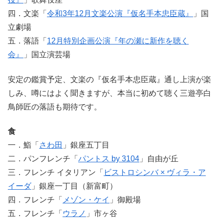
四．文楽「
令和3年12月文楽公演『仮名手本忠臣蔵』
」国
立劇場
五．落語「
12月特別企画公演『年の瀬に新作を聴く
会』
」国立演芸場
安定の鑑賞予定、文楽の『仮名手本忠臣蔵』通し上演が楽
しみ、噂にはよく聞きますが、本当に初めて聴く三遊亭白
鳥師匠の落語も期待です。
食
一．鮨「
さわ田
」銀座五丁目
二．パンフレンチ「
パントス by 3104
」自由が丘
三．フレンチ イタリアン「
ビストロシンバ × ヴィラ・ア
イーダ
」銀座一丁目（新富町）
四．フレンチ「
メゾン・ケイ
」御殿場
五．フレンチ「
ウラノ
」市ヶ谷