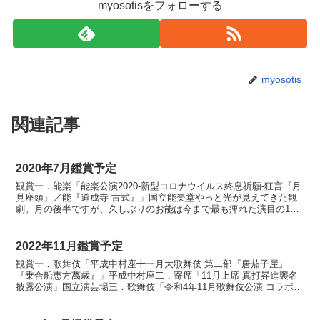
myosotisをフォローする
myosotis
関連記事
2020年7月鑑賞予定
観賞一．能楽「能楽公演2020-新型コロナウイルス終息祈願-狂言『月
見座頭』／能『道成寺 古式』」国立能楽堂やっと光が見えてきた観
劇。月の後半ですが、久しぶりのお能は今まで最も痺れた演目の1つ
『道成寺』、めっちゃ楽しみです。落語も席調整のた...
2022年11月鑑賞予定
観賞一．歌舞伎「平成中村座十一月大歌舞伎 第二部『唐茄子屋』
『乗合船恵方萬歳』」平成中村座二．寄席「11月上席 真打昇進襲名
披露公演」国立演芸場三．歌舞伎「令和4年11月歌舞伎公演 コラボ忠
臣蔵 落語『中村仲蔵』歌舞伎『仮名手本忠臣蔵』」国...